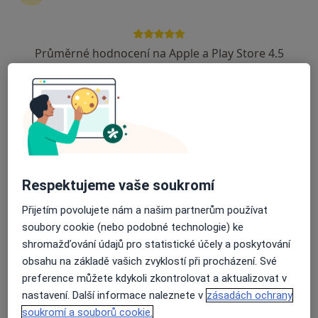
RehaGym
·
Více
Ergoterapeut, Diagnostik, Fyzioterapeut
Průměrné hodnocení na Apple a Play Store 4.5
1 názor
V Jehličí 2121, Praha
•
Mapa
RehaGym
Tato klinika nemá specialisty s dostupnými termíny v online kalendáři
Zobrazit profil
Respektujeme vaše soukromí
Přijetím povolujete nám a našim partnerům používat
soubory cookie (nebo podobné technologie) ke
shromažďování údajů pro statistické účely a poskytování
obsahu na základě vašich zvyklostí při procházení. Své
preference můžete kdykoli zkontrolovat a aktualizovat v
nastavení. Další informace naleznete v
zásadách ochrany
Cortex Neuro Centre s.r.o.
soukromí a souborů cookie.