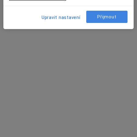
Ergoterapeut, Fyzioterapeut, Terapeut
Chlumčanského 5, Praha
•
Mapa
Přijmout
Upravit nastavení
Cortex Neuro Centre s.r.o.
Tato klinika nemá specialisty s dostupnými termíny v online kalendáři
Zobrazit profil
Mgr. Kateřina Bednářová
·
Více
Ergoterapeut
8 názorů