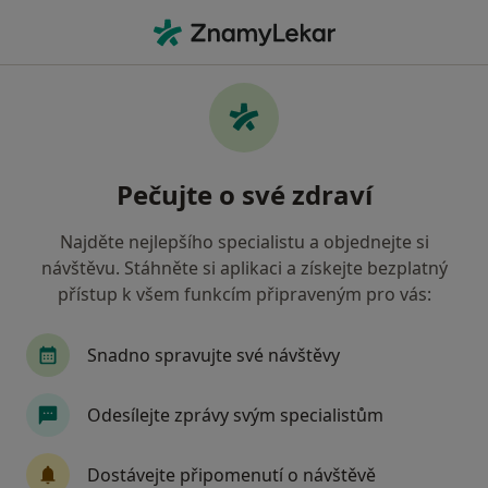
Hla
Ergoterapeut • Praha, hl město Praha
Filtry
Mapa
Ergoterapeut Praha
Pečujte o své zdraví
Jak řadíme výsledky vyhledávání?
Najděte nejlepšího specialistu a objednejte si
návštěvu. Stáhněte si aplikaci a získejte bezplatný
Jakou pojišťovnu máte?
přístup k všem funkcím připraveným pro vás:
Snadno spravujte své návštěvy
Odesílejte zprávy svým specialistům
Dostávejte připomenutí o návštěvě