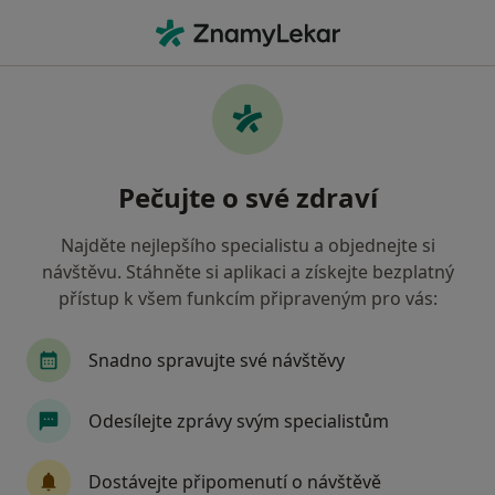
Hla
Diagnostik • Tachov, plzeňský
Filtry
Mapa
Diagnostik Tachov
Pečujte o své zdraví
Jak řadíme výsledky vyhledávání?
Najděte nejlepšího specialistu a objednejte si
návštěvu. Stáhněte si aplikaci a získejte bezplatný
Jakou pojišťovnu máte?
přístup k všem funkcím připraveným pro vás:
Zdravotní pojišťovna ministerstva vnitra ČR
O
Snadno spravujte své návštěvy
Odesílejte zprávy svým specialistům
Dostávejte připomenutí o návštěvě