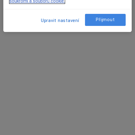
soukromí a souborů cookie.
MUDr. Marcela Pěchotová
Diagnostik
Přijmout
Upravit nastavení
Václavská 1560, Tachov
•
Mapa
Poliklinika Tachov - satelitní pracoviště FN Plzeň
Tento specialista nenabízí online rezervaci termínu na této adrese.
Rezervovat termín
Jitka Fliegelová
Diagnostik