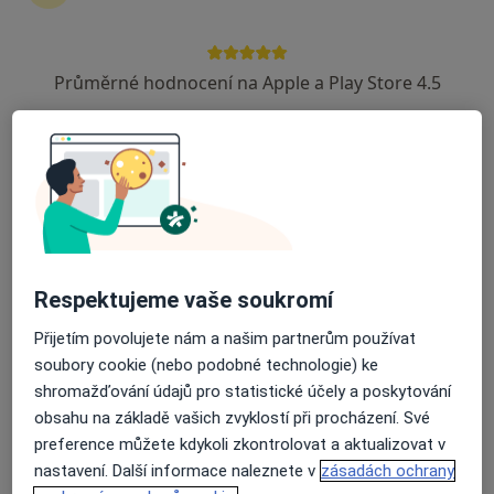
Průměrné hodnocení na Apple a Play Store 4.5
MUDr. Antonín Peklo
Diagnostik
Václavská 1560, Tachov
•
Mapa
Poliklinika Tachov
Tento specialista nenabízí online rezervaci termínu na této adrese.
Rezervovat termín
Respektujeme vaše soukromí
Přijetím povolujete nám a našim partnerům používat
soubory cookie (nebo podobné technologie) ke
shromažďování údajů pro statistické účely a poskytování
obsahu na základě vašich zvyklostí při procházení. Své
preference můžete kdykoli zkontrolovat a aktualizovat v
nastavení. Další informace naleznete v
zásadách ochrany