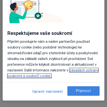
26. dubna 9, Cheb
•
Mapa
DIA-GON MP s.r.o., klinická biochemie
Tento specialista nenabízí online rezervaci termínu na této adrese.
Rezervovat termín
Respektujeme vaše soukromí
Přijetím povolujete nám a našim partnerům používat
soubory cookie (nebo podobné technologie) ke
shromažďování údajů pro statistické účely a poskytování
obsahu na základě vašich zvyklostí při procházení. Své
preference můžete kdykoli zkontrolovat a aktualizovat v
nastavení. Další informace naleznete v
zásadách ochrany
soukromí a souborů cookie.
MUDr. Václav Janda
Diagnostik, Praktický lékař, Internista
Přijmout
Upravit nastavení
16 názorů
Zahradní 892/5, Kynšperk nad Ohří
•
Mapa