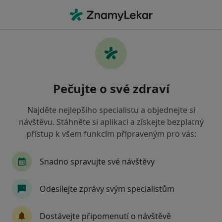
Hla
Diagnostik • Cheb, karlovarský
Filtry
Mapa
Diagnostik Cheb
Pečujte o své zdraví
Jak řadíme výsledky vyhledávání?
Najděte nejlepšího specialistu a objednejte si
návštěvu. Stáhněte si aplikaci a získejte bezplatný
Jakou pojišťovnu máte?
přístup k všem funkcím připraveným pro vás:
Snadno spravujte své návštěvy
Odesílejte zprávy svým specialistům
Dostávejte připomenutí o návštěvě