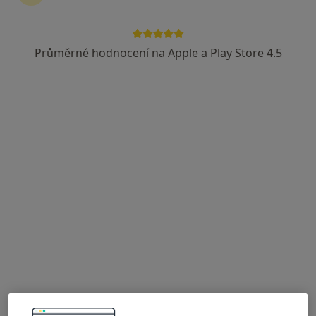
Štefan Tomčík
Diagnostik
Průměrné hodnocení na Apple a Play Store 4.5
Hlavní třída 263/122, Aš
•
Mapa
radiodiagnostická ordinace
Tento specialista nenabízí online rezervaci termínu na této adrese.
Rezervovat termín
Milena Škábová
Diagnostik