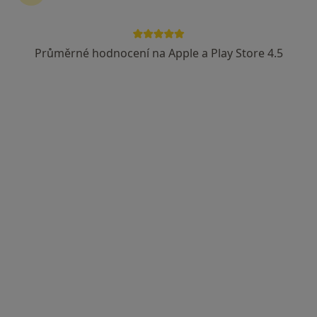
PhDr. Martina Rezková
·
Více
Dětský psycholog, Psycholog, Psychoterapeut
Průměrné hodnocení na Apple a Play Store 4.5
80 názorů
Adresa
Online
Francouzská 4, Plzeň
•
Mapa
Psychologické poradenství, Plzeň 326 21
Psychologické poradenství
od 1 200 kč
Tento specialista nenabízí online rezervaci termínu na této adrese.
Rezervovat termín