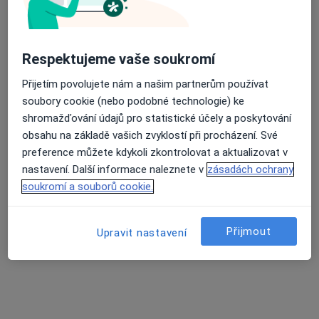
Mgr. Petra Vorlíčková
Dětský psycholog, Psycholog
3 názory
Respektujeme vaše soukromí
Doudlevecká 26, Plzeň
•
Mapa
Přijetím povolujete nám a našim partnerům používat
www.psychoterapie-detem.cz
soubory cookie (nebo podobné technologie) ke
shromažďování údajů pro statistické účely a poskytování
Diagnostické testy
500 Kč
obsahu na základě vašich zvyklostí při procházení. Své
Tento specialista nenabízí online rezervaci termínu na této adrese.
preference můžete kdykoli zkontrolovat a aktualizovat v
nastavení. Další informace naleznete v
zásadách ochrany
Rezervovat termín
soukromí a souborů cookie.
Přijmout
K dispozici jsou specialisté
Upravit nastavení
Tito specialisté se nacházejí mimo Plzeň, plzeňský, v
oblastech blízkých vašemu vyhledávání.