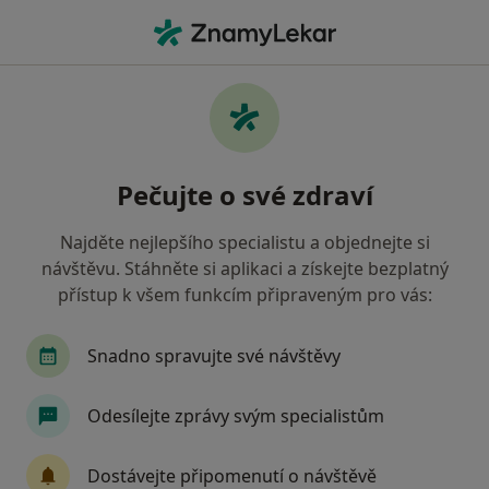
Hla
Dětský Psycholog • Plzeň, plzeňský
Filtry
Mapa
Dětský psycholog Plzeň
Pečujte o své zdraví
Jak řadíme výsledky vyhledávání?
Najděte nejlepšího specialistu a objednejte si
návštěvu. Stáhněte si aplikaci a získejte bezplatný
Jakou pojišťovnu máte?
přístup k všem funkcím připraveným pro vás:
Snadno spravujte své návštěvy
Odesílejte zprávy svým specialistům
Dostávejte připomenutí o návštěvě