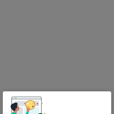
Mgr. Kateřina Tóthová
·
Více
Dětský psycholog, Psychoterapeut, Psycholog
Palackého 275/12, Plzeň-Jižní Předměstí, Plzeň
•
Mapa
Soukromá psychologická a psychoterapeutická praxe
Tento specialista nenabízí online rezervaci termínu na této adrese.
Rezervovat termín