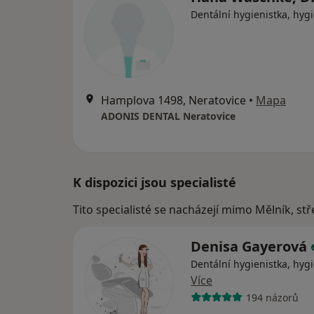
Dentální hygienistka, hygi
Hamplova 1498, Neratovice
•
Mapa
ADONIS DENTAL Neratovice
K dispozici jsou specialisté
Tito specialisté se nacházejí mimo Mělník, st
Denisa Gayerová
Dentální hygienistka, hygi
Více
194 názorů