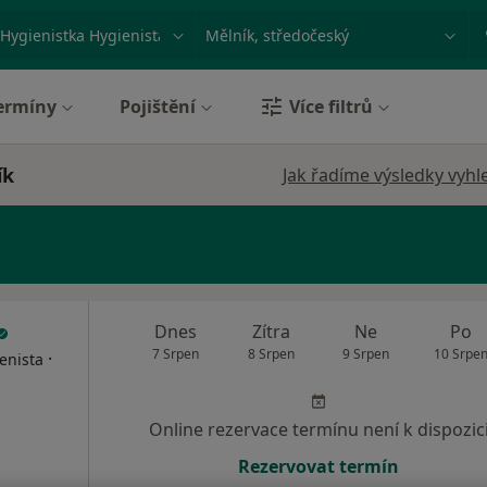
ace, nemoc nebo příjmení
Město nebo region
ermíny
Pojištění
Více filtrů
ík
Jak řadíme výsledky vyhl
Dnes
Zítra
Ne
Po
7 Srpen
8 Srpen
9 Srpen
10 Srpe
·
enista
Online rezervace termínu není k dispozic
Rezervovat termín