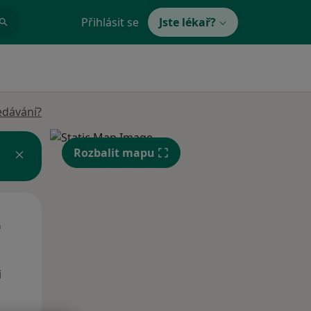
Přihlásit se
Jste lékař?
edávání?
Rozbalit mapu
Út
St
Čt
n
11 Srpen
12 Srpen
13 Srpen
i