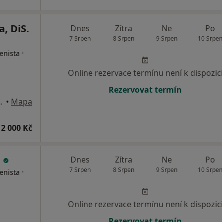
, DiS.
Dnes
Zítra
Ne
Po
7 Srpen
8 Srpen
9 Srpen
10 Srpe
·
enista
Online rezervace termínu není k dispozic
Rezervovat termín
hodí vlevo, Praha
•
Mapa
2 000 Kč
.
Dnes
Zítra
Ne
Po
7 Srpen
8 Srpen
9 Srpen
10 Srpe
·
enista
Online rezervace termínu není k dispozic
Rezervovat termín