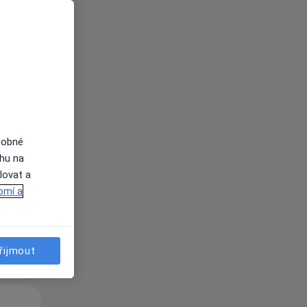
Út
St
Čt
n
11 Srpen
12 Srpen
13 Srpen
dobné
i
ahu na
lovat a
omí a
řijmout
Út
St
Čt