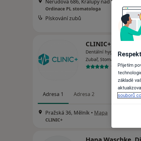
Nerudova 686, Kralupy nad Vltavou
•
Ma
Ordinace PL stomatologa
Pískování zubů
CLINIC+
Dentální hygienistka, hygi
Respekt
Zubař, Stomatochirurg
Přijetím p
17 názorů
technologi
základě vaš
aktualizova
Adresa 1
Adresa 2
souborů co
Pražská 36, Mělník
•
Mapa
CLINIC+
Hana Waschke, Di