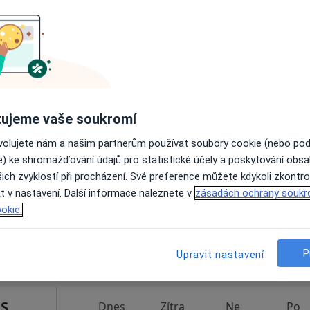
pa
500 Kč
Dnes
Zítra
Ne
Po
7 Srpen
8 Srpen
9 Srpen
10 Srpe
enista,
ujeme vaše soukromí
ovolujete nám a našim partnerům používat soubory cookie (nebo po
Online rezervace termínu není k dispozic
e) ke shromažďování údajů pro statistické účely a poskytování obs
ich zvyklostí při procházení. Své preference můžete kdykoli zkontro
Zobrazit profil
t v nastavení. Další informace naleznete v
zásadách ochrany soukr
okie.
P
Upravit nastavení
S.
Dnes
Zítra
Ne
Po