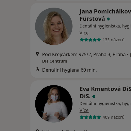
Jana Pomichálko
Fürstová
Dentální hygienistka, hygi
Více
135 názorů
Pod Krejcárkem 975/2, Praha 3, Praha
•
DH Centrum
Dentální hygiena 60 min.
Eva Kmentová DiS
DiS.
Dentální hygienistka, hygi
Více
409 názorů