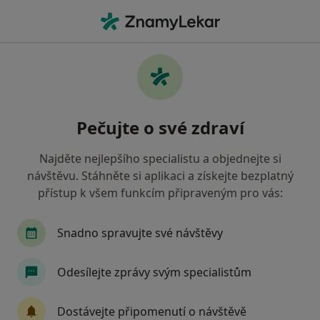
Hla
Chirurg • Ústí Nad Labem-Město, Ústí nad Labem, ústecký
Filtry
Mapa
Chirurg, Ústí Nad Labem-Město, Ústí nad
Pečujte o své zdraví
Labem
Jak řadíme výsledky vyhledávání?
Najděte nejlepšího specialistu a objednejte si
návštěvu. Stáhněte si aplikaci a získejte bezplatný
přístup k všem funkcím připraveným pro vás:
Jakou pojišťovnu máte?
Zdravotní pojišťovna ministerstva vnitra ČR
O
Snadno spravujte své návštěvy
Odesílejte zprávy svým specialistům
Dostávejte připomenutí o návštěvě