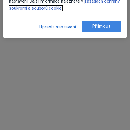
nastavení. Další informace naleznete v
zásadách ochrany
soukromí a souborů cookie.
Přijmout
Upravit nastavení
MUDr. Silvia Tůmová
·
Více
Chirurg
701 názorů
Jabloňová 8/2992, Praha 10, Praha
•
Mapa
Chirurgie Zahradní Město
Estetická medicína
1 000 Kč
Tento specialista nenabízí online rezervaci termínu na této adrese.
Rezervovat termín