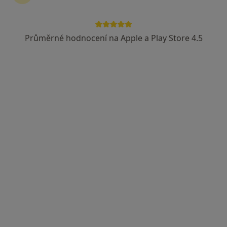
Průměrné hodnocení na Apple a Play Store 4.5
MUDr. Jakub Avenarius
·
Více
Chirurg, Ortoped
2 názory
SNP 41, Ústí nad Labem
•
Mapa
Chirurgická ambulance Ústí nad Labem, s.r.o.
Tento specialista nenabízí online rezervaci termínu na této adrese.
Rezervovat termín