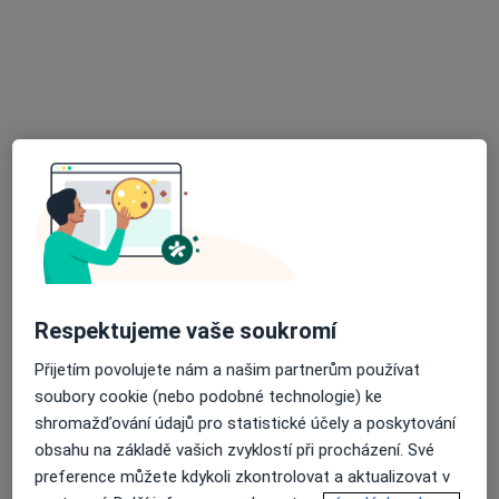
MUDr. Barbara Karkošková, Makara
·
Více
Chirurg, Plastický chirurg
10 názorů
Sociální péče 3316, Ústí nad Labem
•
Mapa
Ambulance plastické chirurgie Masarykovy nemocnice Ústí nad Labem, budova A 3. podlaží
Tento specialista nenabízí online rezervaci termínu na této adrese.
Rezervovat termín
K dispozici jsou specialisté
Respektujeme vaše soukromí
Tito specialisté se nacházejí mimo Ústí Nad Labem-
Přijetím povolujete nám a našim partnerům používat
Město, Ústí nad Labem, ústecký, v oblastech blízkých
soubory cookie (nebo podobné technologie) ke
vašemu vyhledávání.
shromažďování údajů pro statistické účely a poskytování
obsahu na základě vašich zvyklostí při procházení. Své
preference můžete kdykoli zkontrolovat a aktualizovat v