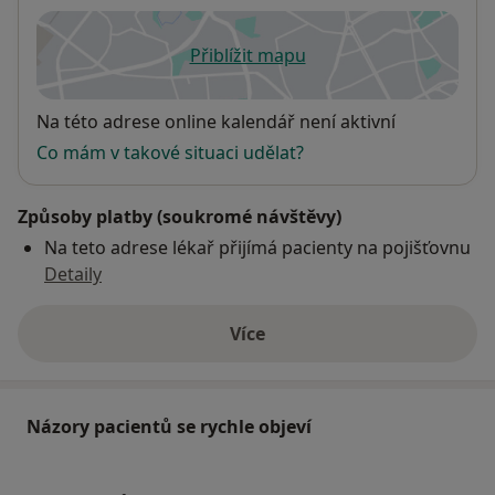
Přiblížit mapu
se otevře v nové záložce
Dostupnost
Na této adrese online kalendář není aktivní
Co mám v takové situaci udělat?
Způsoby platby (soukromé návštěvy)
Na teto adrese lékař přijímá pacienty na pojišťovnu
Detaily
Více
o adrese
Názory pacientů se rychle objeví