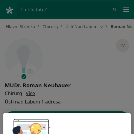
Hla
Co hledáte?
Hlavní Stránka
Chirurg
Ústí Nad Labem
Roman Neu
Změna města
MUDr.
Roman Neubauer
o specializacích
Chirurg
·
Více
Ústí nad Labem
1 adresa
Kontaktní údaje