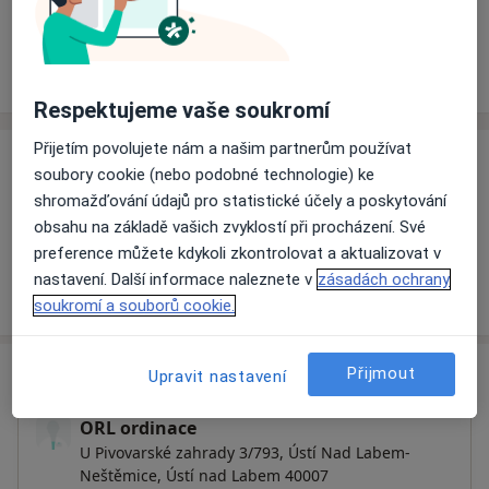
Rezervovat termín
Ceník
Adresy
Názory pacientů
Respektujeme vaše soukromí
Přijetím povolujete nám a našim partnerům používat
Ceník
soubory cookie (nebo podobné technologie) ke
shromažďování údajů pro statistické účely a poskytování
Informace o službách a cenách nejsou k dispozici
obsahu na základě vašich zvyklostí při procházení. Své
Tento specialista ještě nepřidával žádné informace o
preference můžete kdykoli zkontrolovat a aktualizovat v
svých službách.
nastavení. Další informace naleznete v
zásadách ochrany
soukromí a souborů cookie.
Adresa
Přijmout
Upravit nastavení
ORL ordinace
U Pivovarské zahrady 3/793,
Ústí Nad Labem-
Neštěmice
,
Ústí nad Labem
40007