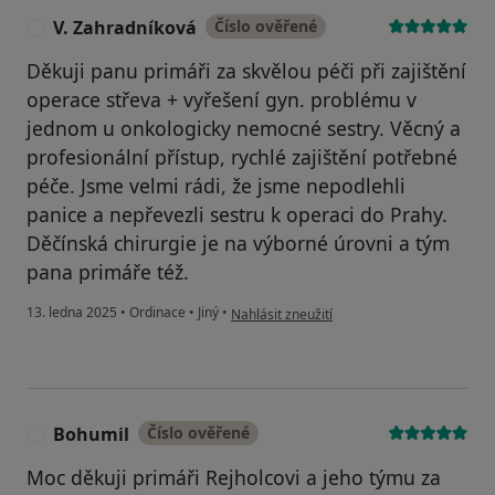
V. Zahradníková
Číslo ověřené
V
Děkuji panu primáři za skvělou péči při zajištění
operace střeva + vyřešení gyn. problému v
jednom u onkologicky nemocné sestry. Věcný a
profesionální přístup, rychlé zajištění potřebné
péče. Jsme velmi rádi, že jsme nepodlehli
panice a nepřevezli sestru k operaci do Prahy.
Děčínská chirurgie je na výborné úrovni a tým
pana primáře též.
podle názoru uživatele V. Zahradníková
13. ledna 2025
•
Ordinace
•
Jiný
•
Nahlásit zneužití
Bohumil
Číslo ověřené
B
Moc děkuji primáři Rejholcovi a jeho týmu za