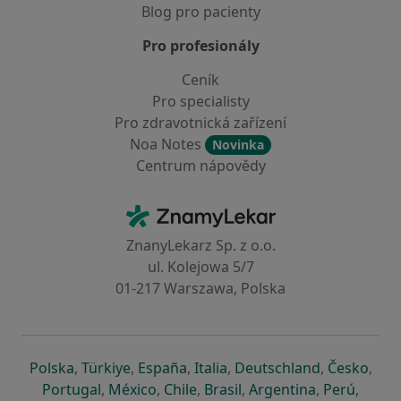
Blog pro pacienty
Pro profesionály
Ceník
Pro specialisty
Pro zdravotnická zařízení
Noa Notes
Novinka
Centrum nápovědy
Kontakt
ZnamyLekar - Hlavní stránka
ZnanyLekarz Sp. z o.o.
ul. Kolejowa 5/7
01-217 Warszawa, Polska
se otevře v nové záložce
se otevře v nové záložce
se otevře v nové záložce
se otevře v nové záložce
se otevře v 
se o
Polska
,
Türkiye
,
España
,
Italia
,
Deutschland
,
Česko
,
se otevře v nové záložce
se otevře v nové záložce
se otevře v nové záložce
se otevře v nové záložc
se otevře v 
se ote
Portugal
,
México
,
Chile
,
Brasil
,
Argentina
,
Perú
,