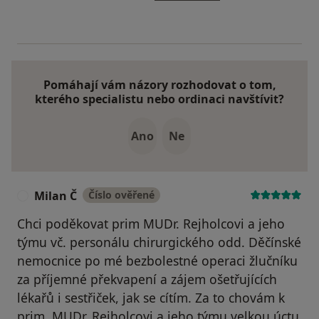
Pomáhají vám názory rozhodovat o tom,
kterého specialistu nebo ordinaci navštívit?
Ano
Ne
Milan Č
Číslo ověřené
M
Chci poděkovat prim MUDr. Rejholcovi a jeho
týmu vč. personálu chirurgického odd. Děčínské
nemocnice po mé bezbolestné operaci žlučníku
za příjemné překvapení a zájem ošetřujících
lékařů i sestřiček, jak se cítím. Za to chovám k
prim. MUDr. Rejholcovi a jeho týmu velkou úctu