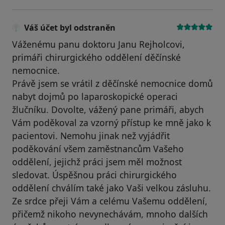
Váš účet byl odstraněn
Váženému panu doktoru Janu Rejholcovi,
primáři chirurgického oddělení děčínské
nemocnice.
Právě jsem se vrátil z děčínské nemocnice domů
nabyt dojmů po laparoskopické operaci
žlučníku. Dovolte, vážený pane primáři, abych
Vám poděkoval za vzorný přístup ke mně jako k
pacientovi. Nemohu jinak než vyjádřit
poděkování všem zaměstnancům Vašeho
oddělení, jejichž práci jsem měl možnost
sledovat. Úspěšnou práci chirurgického
oddělení chválím také jako Vaši velkou zásluhu.
Ze srdce přeji Vám a celému Vašemu oddělení,
přičemž nikoho nevynechávám, mnoho dalších