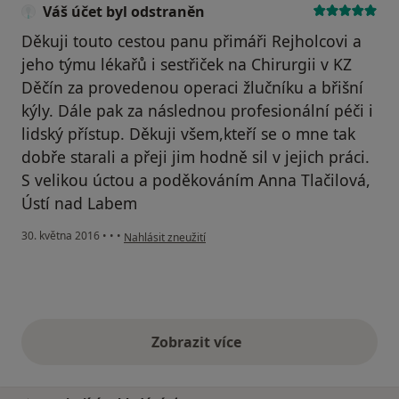
Váš účet byl odstraněn
Děkuji touto cestou panu přimáři Rejholcovi a
jeho týmu lékařů i sestřiček na Chirurgii v KZ
Děčín za provedenou operaci žlučníku a břišní
kýly. Dále pak za následnou profesionální péči i
lidský přístup. Děkuji všem,kteří se o mne tak
dobře starali a přeji jim hodně sil v jejich práci.
S velikou úctou a poděkováním Anna Tlačilová,
Ústí nad Labem
podle názoru uživatele Váš účet byl odstraněn
30. května 2016
•
•
•
Nahlásit zneužití
Zobrazit více
výše uvedené názory