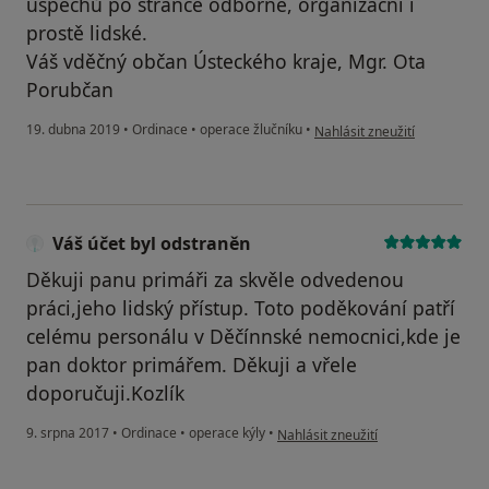
úspěchů po stránce odborné, organizační i
prostě lidské.
Váš vděčný občan Ústeckého kraje, Mgr. Ota
Porubčan
podle názoru uživatele Váš ú
19. dubna 2019
•
Ordinace
•
operace žlučníku
•
Nahlásit zneužití
Váš účet byl odstraněn
Děkuji panu primáři za skvěle odvedenou
práci,jeho lidský přístup. Toto poděkování patří
celému personálu v Děčínnské nemocnici,kde je
pan doktor primářem. Děkuji a vřele
doporučuji.Kozlík
podle názoru uživatele Váš účet by
9. srpna 2017
•
Ordinace
•
operace kýly
•
Nahlásit zneužití