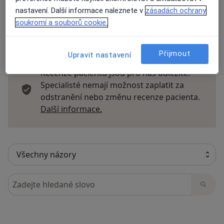
nastavení. Další informace naleznete v
zásadách ochrany
soukromí a souborů cookie.
30 názorů
Přijmout
Upravit nastavení
Recenze pacientů jsou pro nás důležité.
Specialisté nemají možnost zaplatit za
odstranění nebo změnu recenze pacienta.
Další informace o názorech
Další informace.
Hledejte v názorech