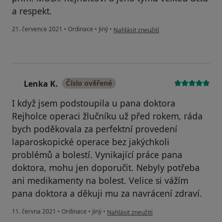
a respekt.
podle názoru uživatele Milan Č
21. července 2021
•
Ordinace
•
Jiný
•
Nahlásit zneužití
Lenka K.
Číslo ověřené
L
I když jsem podstoupila u pana doktora
Rejholce operaci žlučníku už před rokem, ráda
bych poděkovala za perfektní provedení
laparoskopické operace bez jakýchkoli
problémů a bolestí. Vynikající práce pana
doktora, mohu jen doporučit. Nebyly potřeba
ani medikamenty na bolest. Velice si vážím
pana doktora a děkuji mu za navrácení zdraví.
podle názoru uživatele Lenka K.
11. června 2021
•
Ordinace
•
Jiný
•
Nahlásit zneužití