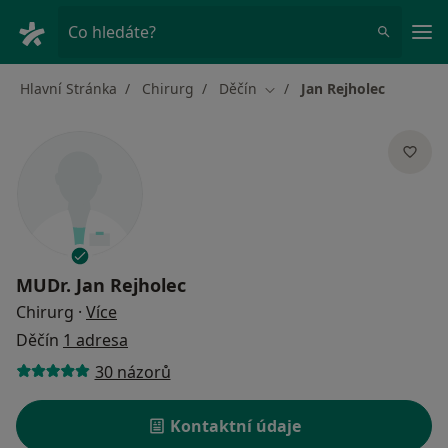
Hla
Co hledáte?
Hlavní Stránka
Chirurg
Děčín
Jan Rejholec
Změna města
MUDr.
Jan Rejholec
o specializacích
Chirurg
·
Více
Děčín
1 adresa
30 názorů
Kontaktní údaje