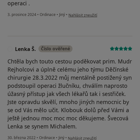
operaci .
podle názoru uživatele Bohumil
3. prosince 2024
•
Ordinace
•
Jiný
•
Nahlásit zneužití
Lenka Š.
Číslo ověřené
L
Chtěla bych touto cestou poděkovat prim. Mudr
Rejholcovi a úplně celému jeho týmu Děčínské
chirurgie 28.3.2022 můj mentálně postižený syn
podstoupil operaci žlučníku, chválím naprosto
úžasný přístup jak všech lékařů tak i sestřiček.
Jste opravdu skvělí, mnoho jiných nemocnic by
se od Vás mělo učit. Klobouk dolů před Vámi a
ještě jednou moc moc moc děkujeme. Švecová
Lenka se synem Michalem.
podle názoru uživatele Lenka Š.
30. března 2022
•
Ordinace
•
Jiný
•
Nahlásit zneužití