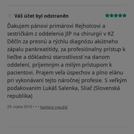
Váš účet byl odstraněn
Ďakujem pánovi primárovi Rejholcovi a
sestričkám z oddelenia JIP na chirurgii v KZ
Děčín za presnú a rýchlu diagnózu akútneho
zápalu pankreatitídy, za profesiónalny prístup k
liečbe a dôkladnú starostlivosť na danom
oddelení, príjemným a milým prístupom k
pacientovi. Prajem veľa úspechov a plno elánu
pri vykonávaní tejto náročnej profesie. S veľkým
poďakovaním Lukáš Salenka, Sliač (Slovenská
republika)
podle názoru uživatele Váš účet byl odstraněn
29. srpna 2016
•
•
•
Nahlásit zneužití