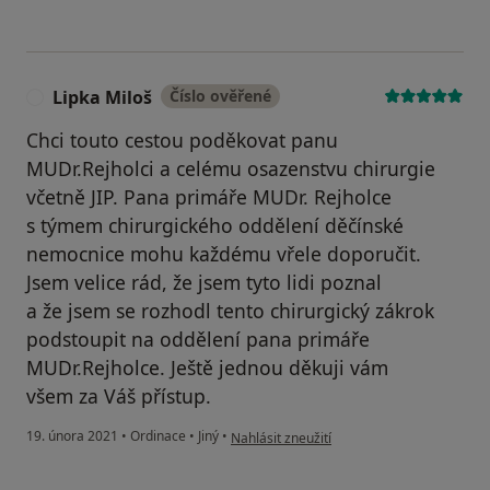
Lipka Miloš
Číslo ověřené
L
Chci touto cestou poděkovat panu
MUDr.Rejholci a celému osazenstvu chirurgie
včetně JIP. Pana primáře MUDr. Rejholce
s týmem chirurgického oddělení děčínské
nemocnice mohu každému vřele doporučit.
Jsem velice rád, že jsem tyto lidi poznal
a že jsem se rozhodl tento chirurgický zákrok
podstoupit na oddělení pana primáře
MUDr.Rejholce. Ještě jednou děkuji vám
všem za Váš přístup.
podle názoru uživatele Lipka Miloš
19. února 2021
•
Ordinace
•
Jiný
•
Nahlásit zneužití