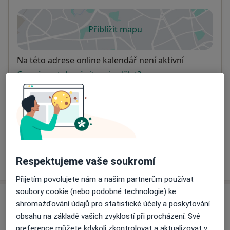
Přiblížit mapu
se otevře v nové záložce
Dostupnost
Na této adrese online kalendář není aktivní
Co mám v takové situaci udělat?
Způsoby platby (soukromé návštěvy)
Na teto adrese lékař přijímá pacienty na pojišťovnu
Detaily
Více
Respektujeme vaše soukromí
o adrese
Přijetím povolujete nám a našim partnerům používat
soubory cookie (nebo podobné technologie) ke
Názory
shromažďování údajů pro statistické účely a poskytování
obsahu na základě vašich zvyklostí při procházení. Své
Přidejte svůj názor
preference můžete kdykoli zkontrolovat a aktualizovat v