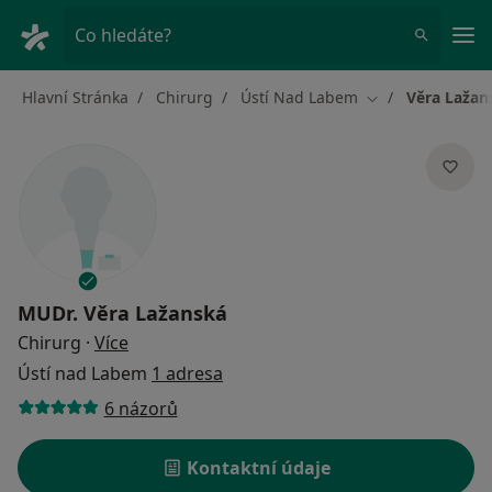
Hla
Co hledáte?
Hlavní Stránka
Chirurg
Ústí Nad Labem
Věra Lažan
Změna města
MUDr.
Věra Lažanská
o specializacích
Chirurg
·
Více
Ústí nad Labem
1 adresa
6 názorů
Kontaktní údaje