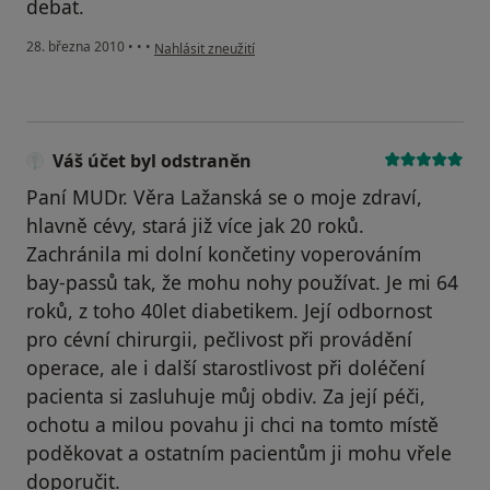
debat.
podle názoru uživatele Pacient
28. března 2010
•
•
•
Nahlásit zneužití
Váš účet byl odstraněn
Paní MUDr. Věra Lažanská se o moje zdraví,
hlavně cévy, stará již více jak 20 roků.
Zachránila mi dolní končetiny voperováním
bay-passů tak, že mohu nohy používat. Je mi 64
roků, z toho 40let diabetikem. Její odbornost
pro cévní chirurgii, pečlivost při provádění
operace, ale i další starostlivost při doléčení
pacienta si zasluhuje můj obdiv. Za její péči,
ochotu a milou povahu ji chci na tomto místě
poděkovat a ostatním pacientům ji mohu vřele
doporučit.