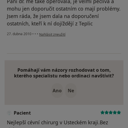
Paní dr. mě také operovala, je velmi pečlivá a
mohu jen doporučit ostatním co mají problémy.
Jsem ráda, že jsem dala na doporučení
ostatních, kteří k ní dojíždějí z Teplic
podle názoru uživatele Váš účet byl odstraněn
27. dubna 2010
•
•
•
Nahlásit zneužití
Pomáhají vám názory rozhodovat o tom,
kterého specialistu nebo ordinaci navštívit?
Ano
Ne
Pacient
Nejlepší cévní chirurg v Usteckém kraji.Bez