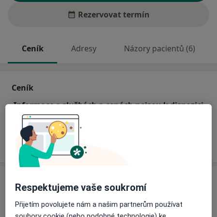
Rezervovat termín
Ceník
Adresy
Názory pacientů (6)
Ceník
Informace o službách a cenách nejsou k dispozici
Tento specialista ještě nepřidával žádné informace o
svých službách.
Adresa
Respektujeme vaše soukromí
Chirurgická ordinace
Přijetím povolujete nám a našim partnerům používat
Revoluční 229/86,
Ústí nad Labem
soubory cookie (nebo podobné technologie) ke