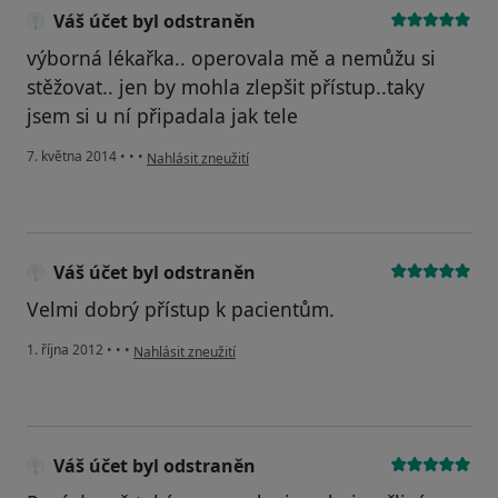
Váš účet byl odstraněn
výborná lékařka.. operovala mě a nemůžu si
stěžovat.. jen by mohla zlepšit přístup..taky
jsem si u ní připadala jak tele
podle názoru uživatele Váš účet byl odstraněn
7. května 2014
•
•
•
Nahlásit zneužití
Váš účet byl odstraněn
Velmi dobrý přístup k pacientům.
podle názoru uživatele Váš účet byl odstraněn
1. října 2012
•
•
•
Nahlásit zneužití
Váš účet byl odstraněn