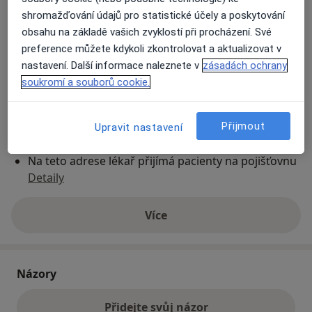
shromažďování údajů pro statistické účely a poskytování
obsahu na základě vašich zvyklostí při procházení. Své
Přiblížit mapu
se otevře v nové záložce
preference můžete kdykoli zkontrolovat a aktualizovat v
nastavení. Další informace naleznete v
zásadách ochrany
Dostupnost
Na této adrese online kalendář není aktivní
soukromí a souborů cookie.
Co mám v takové situaci udělat?
Přijmout
Upravit nastavení
Způsoby platby (soukromé návštěvy)
Na teto adrese lékař přijímá pacienty na pojišťovnu
Detaily
Více
o adrese
Názory
Přidejte svůj názor