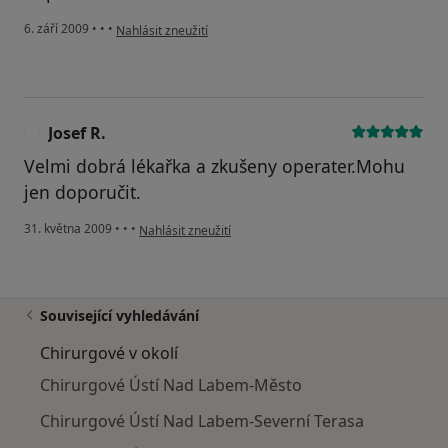
podle názoru uživatele Váš účet byl odstraněn
6. září 2009
•
•
•
Nahlásit zneužití
Josef R.
J
Velmi dobrá lékařka a zkušeny operater.Mohu
jen doporučit.
podle názoru uživatele Josef R.
31. května 2009
•
•
•
Nahlásit zneužití
Související vyhledávání
Chirurgové v okolí
Chirurgové Ústí Nad Labem-Město
Chirurgové Ústí Nad Labem-Severní Terasa