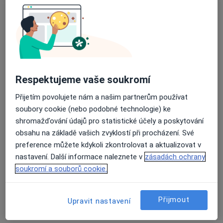
Alergolog
14 názorů
Dolní náměstí 14, Jablonec nad Nisou
•
Mapa
Odborný lékař alergolog
Tento specialista nenabízí online rezervaci termínu na této adrese.
Respektujeme vaše soukromí
Rezervovat termín
Přijetím povolujete nám a našim partnerům používat
soubory cookie (nebo podobné technologie) ke
shromažďování údajů pro statistické účely a poskytování
obsahu na základě vašich zvyklostí při procházení. Své
preference můžete kdykoli zkontrolovat a aktualizovat v
nastavení. Další informace naleznete v
zásadách ochrany
soukromí a souborů cookie.
MUDr. Yveta Vondrušková
Přijmout
Upravit nastavení
Alergolog