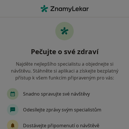
Hla
Alergolog • Liberec, liberecký
Filtry
Mapa
Alergolog Liberec
Pečujte o své zdraví
Jak řadíme výsledky vyhledávání?
Najděte nejlepšího specialistu a objednejte si
návštěvu. Stáhněte si aplikaci a získejte bezplatný
Jakou pojišťovnu máte?
přístup k všem funkcím připraveným pro vás:
Snadno spravujte své návštěvy
Odesílejte zprávy svým specialistům
Dostávejte připomenutí o návštěvě