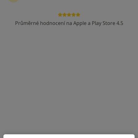
MUDr. Renáta Čepická
Alergolog
Průměrné hodnocení na Apple a Play Store 4.5
24 názorů
Masarykova 699/9, Liberec
•
Mapa
Ordinace
Tento specialista nenabízí online rezervaci termínu na této adrese.
Rezervovat termín
MUDr. Ivana Vlasáková