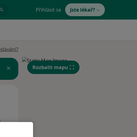
Přihlásit se
Jste lékař?
edávání?
Rozbalit mapu
Po
Út
St
10 Srpen
11 Srpen
12 Srpen
i