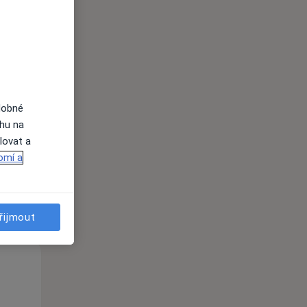
Po
Út
St
10 Srpen
11 Srpen
12 Srpen
dobné
ahu na
i
lovat a
omí a
řijmout
Po
Út
St
10 Srpen
11 Srpen
12 Srpen