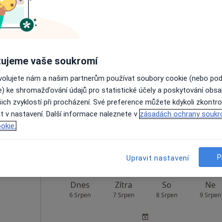
áková
Dnes
Zítra
So
Ne
ujeme vaše soukromí
6 Srpen
7 Srpen
8 Srpen
9 Srpen
ovolujete nám a našim partnerům používat soubory cookie (nebo po
e) ke shromažďování údajů pro statistické účely a poskytování obs
Online rezervace termínu není k dispozic
ich zvyklostí při procházení. Své preference můžete kdykoli zkontro
t v nastavení. Další informace naleznete v
zásadách ochrany soukr
Rezervovat termín
okie.
Mapa
P
Upravit nastavení
Dnes
Zítra
So
Ne
6 Srpen
7 Srpen
8 Srpen
9 Srpen