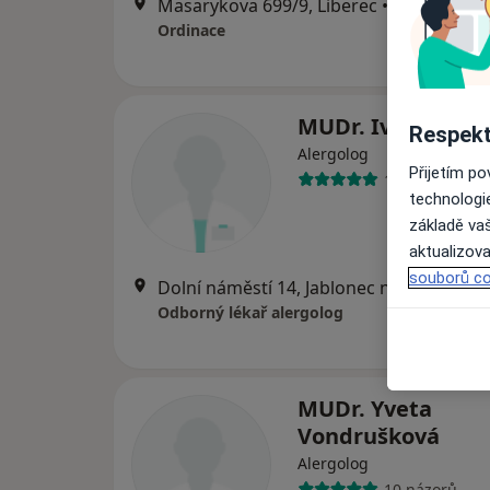
Masarykova 699/9, Liberec
•
Mapa
Ordinace
MUDr. Ivana Vlas
Respekt
Alergolog
Přijetím p
14 názorů
technologi
základě vaš
aktualizova
souborů co
Dolní náměstí 14, Jablonec nad Nisou
•
Odborný lékař alergolog
MUDr. Yveta
Vondrušková
Alergolog
10 názorů