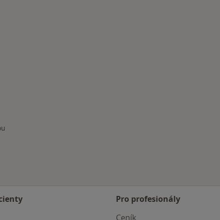
ou
cienty
Pro profesionály
Ceník