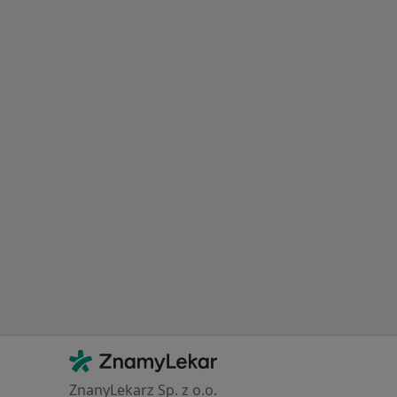
Kontakt
ZnamyLekar - Hlavní stránka
ZnanyLekarz Sp. z o.o.