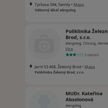
Tyršova 394, Semily
•
Mapa
Odborný lékař alergolog
Poliklinika Železn
Brod, s.r.o.
Alergolog, Chirurg, Derm
Více
5 názorů
Jarní 53 468, Železný Brod
•
Mapa
Poliklinika Železný Brod, s.r.o.
MUDr. Kateřina
Absolonová
Alergolog