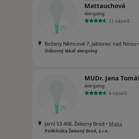
Mattauchová
Alergolog
21 názorů
Boženy Němcové 7, Jablonec nad Nisou
Odborný lékař alergolog
MUDr. Jana Tomá
Alergolog
6 názorů
Jarní 53 468, Železný Brod
•
Mapa
Poliklinika Železný Brod, s.r.o.