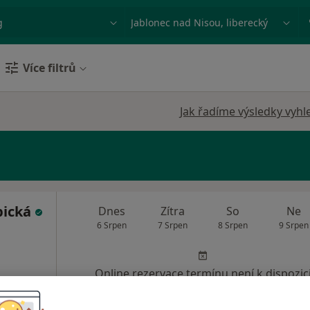
ace, nemoc nebo příjmení
Město nebo region
Více filtrů
Jak řadíme výsledky vyhl
pická
Dnes
Zítra
So
Ne
6 Srpen
7 Srpen
8 Srpen
9 Srpen
Online rezervace termínu není k dispozic
Rezervovat termín