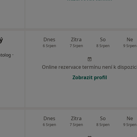
ý
Dnes
Zítra
So
Ne
6 Srpen
7 Srpen
8 Srpen
9 Srpen
·
atolog
Online rezervace termínu není k dispozic
Zobrazit profil
Dnes
Zítra
So
Ne
6 Srpen
7 Srpen
8 Srpen
9 Srpen