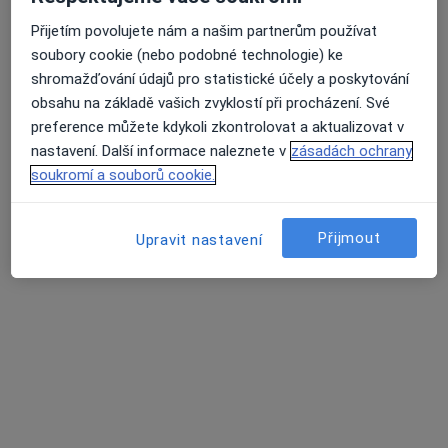
5 názorů
Přijetím povolujete nám a našim partnerům používat
Jana Babáka 3, Brno
•
Mapa
soubory cookie (nebo podobné technologie) ke
Psychoterapie a adiktologie
Průměrné hodnocení na Apple a Play Store 4.5
shromažďování údajů pro statistické účely a poskytování
Tento specialista nenabízí online rezervaci termínu na této adrese.
obsahu na základě vašich zvyklostí při procházení. Své
preference můžete kdykoli zkontrolovat a aktualizovat v
Rezervovat termín
nastavení. Další informace naleznete v
zásadách ochrany
soukromí a souborů cookie.
Související vyhledávání
Přijmout
Upravit nastavení
Nejčastěji léčené nemoci
Emocionální bolest Brno
Deprese Brno
Krize Brno
Emocionální krize Brno
Obavy Brno