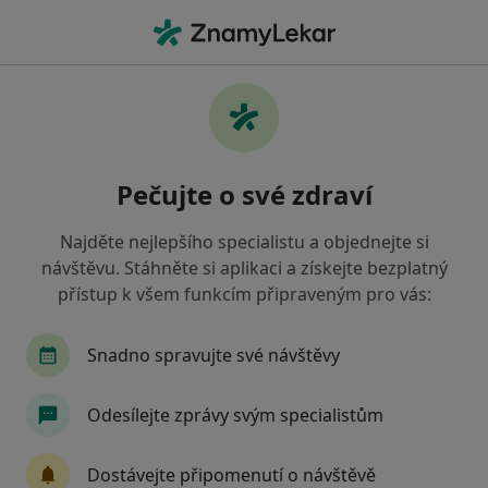
Hla
Praktrické Lékařství • Plzeň, plzeňský
Filtry
• 2
Mapa
Praktrické lékařství zdravotnická zařízení v
Pečujte o své zdraví
Plzni Zdravotní pojišťovna ministerstva
vnitra ČR
Najděte nejlepšího specialistu a objednejte si
Jak řadíme výsledky vyhledávání?
návštěvu. Stáhněte si aplikaci a získejte bezplatný
přístup k všem funkcím připraveným pro vás:
Snadno spravujte své návštěvy
Odesílejte zprávy svým specialistům
Dostávejte připomenutí o návštěvě
MOJE AMBULANCE a.s.