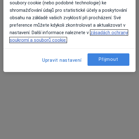
1 názor
soubory cookie (nebo podobné technologie) ke
shromažďování údajů pro statistické účely a poskytování
Americká 3/2719, Plzeň
•
Mapa
obsahu na základě vašich zvyklostí při procházení. Své
MEDICA HELP s.r.o., PL pro dospělé
preference můžete kdykoli zkontrolovat a aktualizovat v
Tato klinika nemá specialisty s dostupnými termíny v online kalendáři
nastavení. Další informace naleznete v
zásadách ochrany
soukromí a souborů cookie.
Zobrazit profil
Přijmout
Upravit nastavení
Poliklinika Bory s.r.o.
·
Více
Praktický lékař, Alergolog, Chirurg
35 názorů