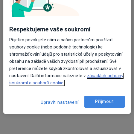
Dentální hygienistka, hygienista, Zubař
219 názorů
Průměrné hodnocení na Apple a Play Store 4.5
Husova 774/17, Plzeň
•
Mapa
Respektujeme vaše soukromí
Dentica
Dentální hygiena (do 30 minut)
Přijetím povolujete nám a našim partnerům používat
soubory cookie (nebo podobné technologie) ke
Více
shromažďování údajů pro statistické účely a poskytování
Tato klinika nemá specialisty s dostupnými termíny v online kalendáři
obsahu na základě vašich zvyklostí při procházení. Své
preference můžete kdykoli zkontrolovat a aktualizovat v
Zobrazit profil
nastavení. Další informace naleznete v
zásadách ochrany
soukromí a souborů cookie.
Přijmout
Upravit nastavení