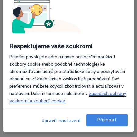
·
Více
Internista, Alergolog, Chirurg
35 názorů
Průměrné hodnocení na Apple a Play Store 4.5
Čechova 2641/44, Plzeň
•
Mapa
Poliklinika Bory s.r.o.
Tato klinika nemá specialisty s dostupnými termíny v online kalendáři
Respektujeme vaše soukromí
Zobrazit profil
Přijetím povolujete nám a našim partnerům používat
soubory cookie (nebo podobné technologie) ke
shromažďování údajů pro statistické účely a poskytování
obsahu na základě vašich zvyklostí při procházení. Své
preference můžete kdykoli zkontrolovat a aktualizovat v
nastavení. Další informace naleznete v
zásadách ochrany
soukromí a souborů cookie.
Přijmout
Upravit nastavení
Fakultní nemocnice Plzeň
·
Více
Internista, Anesteziolog, Chirurg