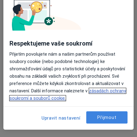
10 názorů
Sušilovo nám. 5, Olomouc
•
Mapa
Průměrné hodnocení na Apple a Play Store 4.5
Vojenská nemocnice Olomouc
Tento specialista nenabízí online rezervaci termínu na této adrese.
Respektujeme vaše soukromí
Rezervovat termín
Přijetím povolujete nám a našim partnerům používat
soubory cookie (nebo podobné technologie) ke
shromažďování údajů pro statistické účely a poskytování
K dispozici jsou online konzultace
obsahu na základě vašich zvyklostí při procházení. Své
preference můžete kdykoli zkontrolovat a aktualizovat v
Specialisté ve vaší oblasti nenabízí osobní návštěvy.
nastavení. Další informace naleznete v
zásadách ochrany
Zkuste místo toho online konzultace.
soukromí a souborů cookie.
Přijmout
Upravit nastavení