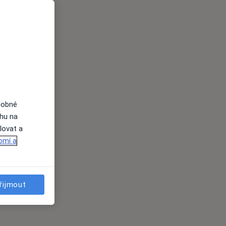
dobné
ahu na
lovat a
omí a
řijmout