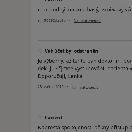
moc hodný ,naslouchavý,usměvavý,vžd
podle názoru uživatele Pacient
9. listopadu 2010
•
•
•
Nahlásit zneužití
Váš účet byl odstraněn
Je výborný, až tento pan doktor mi p
děkuji.Příjmné vystupování, pacienta v
Doporučuji, Lenka
podle názoru uživatele Váš účet byl 
25. května 2010
•
•
•
Nahlásit zneužití
Pacient
Naprostá spokojenost, pěkný přístup k