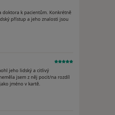
a doktora k pacientům. Konkrétně
ský přístup a jeho znalosti jsou
traněn
l jeho lidský a citlivý
,neměla jsem z něj pocit/na rozdíl
 jako jméno v kartě.
odstraněn