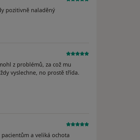
y pozitivně naladěný
omohl z problémů, za což mu
ždy vyslechne, no prostě třída.
odstraněn
 pacientům a veliká ochota