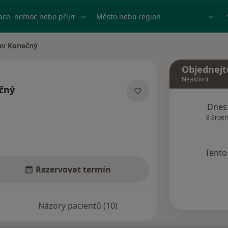
ace, nemoc nebo příjmení
Město nebo region
lav Konečný
ta
Objednejt
Neaktivní
ečný
izacích
Dnes
8 Srpen
Tento 
Rezervovat termín
Názory pacientů (10)