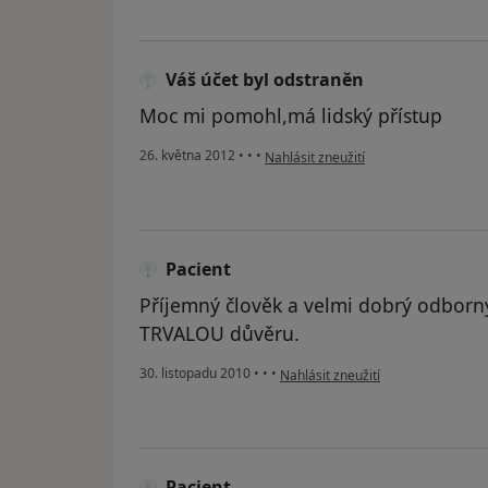
Váš účet byl odstraněn
Moc mi pomohl,má lidský přístup
podle názoru uživatele Váš účet byl 
26. května 2012
•
•
•
Nahlásit zneužití
Pacient
Příjemný člověk a velmi dobrý odborný
TRVALOU důvěru.
podle názoru uživatele Pacient
30. listopadu 2010
•
•
•
Nahlásit zneužití
Pacient