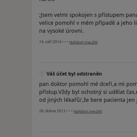
;Jsem velmi spokojen s přístupem pan
velice pomohl v mém případě a jeho lid
na vysoké úrovni.
podle názoru uživatele Váš účet byl ods
14. září 2014
•
•
•
Nahlásit zneužití
Váš účet byl odstraněn
pan doktor pomohl mé dceři,a mi pomoh
přístup.Vždy byl ochotný si udělat čas
od jiných lékařů/,že bere pacienta jen
podle názoru uživatele Váš účet byl 
28. dubna 2013
•
•
•
Nahlásit zneužití