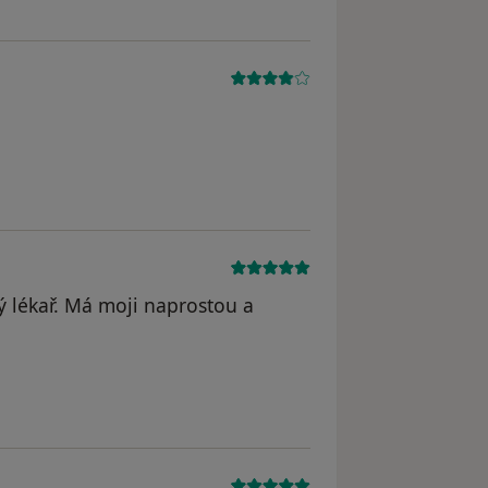
odstraněn
 lékař. Má moji naprostou a