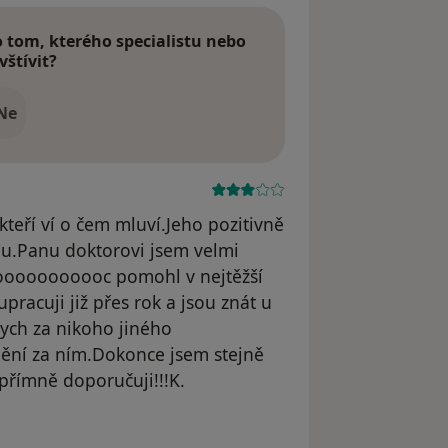
tom, kterého specialistu nebo
vštívit?
Ne
kteří ví o čem mluví.Jeho pozitivně
du.Panu doktorovi jsem velmi
oooooooooc pomohl v nejtěžší
pracuji již přes rok a jsou znát u
bych za nikoho jiného
dění za ním.Dokonce jsem stejně
přímně doporučuji!!!K.
 odstraněn