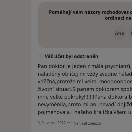
Pomáhají vám názory rozhodovat o 
ordinaci na
Ano
Váš účet byl odstraněn
Pan doktor je jeden z mála psychiatrů,
naladěný obličej mi vždy zvedne nála
vděčná,protože mi velmi mooooooooo
životní situaci.S panem doktorem spolu
mne velké pokroky!!!!!!!Pana doktora 
nevyměnila,proto mi ani nevadí dojíž
pojmenovala i našeho králíčka.Všem u
podle názoru uživatele Váš účet byl
3. července 2012
•
•
•
Nahlásit zneužití