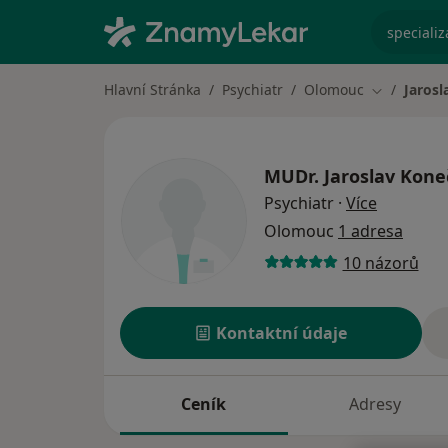
specializ
Hlavní Stránka
Psychiatr
Olomouc
Jaros
Změna měs
MUDr.
Jaroslav Kon
o special
Psychiatr
·
Více
Olomouc
1 adresa
10 názorů
Kontaktní údaje
Ceník
Adresy