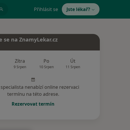
Přihlásit se
Jste lékař?
e se na ZnamyLekar.cz
Zítra
Po
Út
St
Čt
9 Srpen
10 Srpen
11 Srpen
12 Srpen
13 Srp
specialista nenabízí online rezervaci
termínu na této adrese.
Rezervovat termín