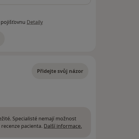
 pojišťovnu
Detaily
adrese
Přidejte svůj názor
žité. Specialisté nemají možnost
Další informace o názor
 recenze pacienta.
Další informace.