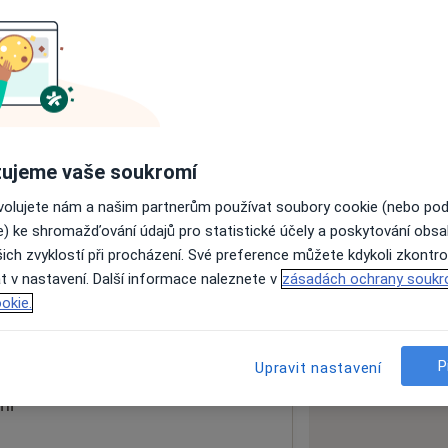
ách nejsou k dispozici
ádné informace o svých službách.
ujeme vaše soukromí
ovolujete nám a našim partnerům používat soubory cookie (nebo po
e) ke shromažďování údajů pro statistické účely a poskytování obs
ich zvyklostí při procházení. Své preference můžete kdykoli zkontro
t v nastavení. Další informace naleznete v
zásadách ochrany soukr
okie.
 mapu
 otevře v nové záložce
P
Upravit nastavení
ní