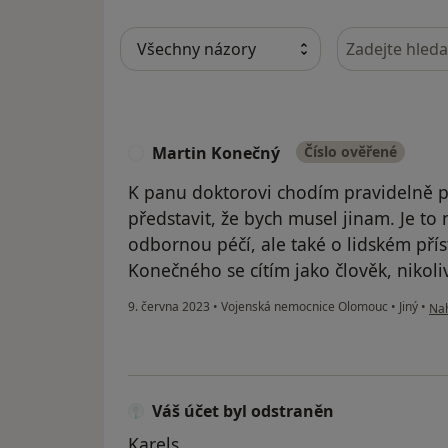
Hledejte v ná
Martin Konečný
Číslo ověřené
M
K panu doktorovi chodím pravidelně pa
představit, že bych musel jinam. Je to
odbornou péčí, ale také o lidském přís
Konečného se cítím jako člověk, nikoli
pod
9. června 2023
•
Vojenská nemocnice Olomouc
•
Jiný
•
Nah
Váš účet byl odstraněn
Karels