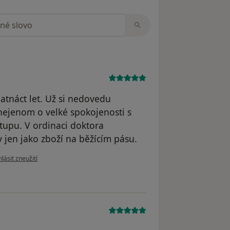
zorech
tnáct let. Už si nedovedu
 nejenom o velké spokojenosti s
tupu. V ordinaci doktora
v jen jako zboží na běžícím pásu.
le názoru uživatele Martin Konečný
lásit zneužití