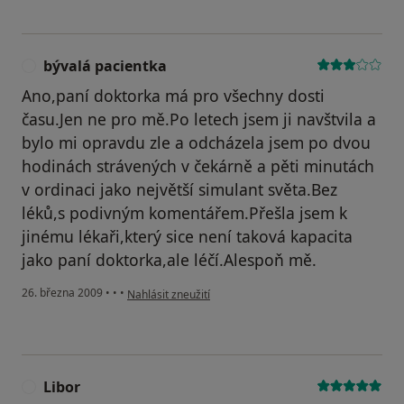
bývalá pacientka
B
Ano,paní doktorka má pro všechny dosti
času.Jen ne pro mě.Po letech jsem ji navštvila a
bylo mi opravdu zle a odcházela jsem po dvou
hodinách strávených v čekárně a pěti minutách
v ordinaci jako největší simulant světa.Bez
léků,s podivným komentářem.Přešla jsem k
jinému lékaři,který sice není taková kapacita
jako paní doktorka,ale léčí.Alespoň mě.
podle názoru uživatele bývalá pacientka
26. března 2009
•
•
•
Nahlásit zneužití
Libor
L