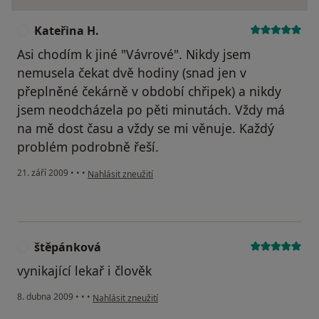
Kateřina H.
K
Asi chodím k jiné "Vávrové". Nikdy jsem
nemusela čekat dvě hodiny (snad jen v
přeplněné čekárně v období chřipek) a nikdy
jsem neodcházela po pěti minutách. Vždy má
na mě dost času a vždy se mi věnuje. Každý
problém podrobně řeší.
podle názoru uživatele Kateřina H.
21. září 2009
•
•
•
Nahlásit zneužití
štěpánková
Š
vynikající lekař i člověk
podle názoru uživatele štěpánková
8. dubna 2009
•
•
•
Nahlásit zneužití