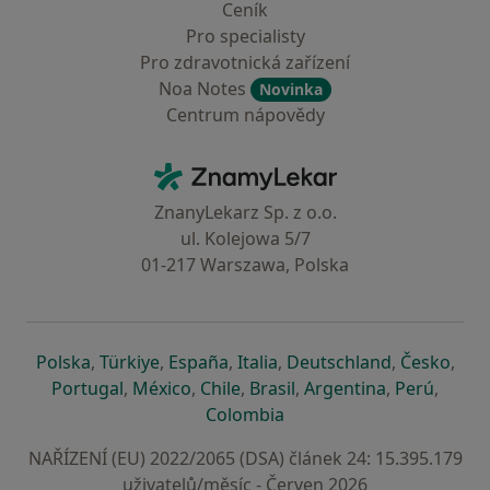
Ceník
Pro specialisty
Pro zdravotnická zařízení
Noa Notes
Novinka
Centrum nápovědy
Kontakt
ZnamyLekar - Hlavní stránka
ZnanyLekarz Sp. z o.o.
ul. Kolejowa 5/7
01-217 Warszawa, Polska
se otevře v nové záložce
se otevře v nové záložce
se otevře v nové záložce
se otevře v nové záložce
se otevře v 
se o
Polska
,
Türkiye
,
España
,
Italia
,
Deutschland
,
Česko
,
se otevře v nové záložce
se otevře v nové záložce
se otevře v nové záložce
se otevře v nové záložc
se otevře v 
se ote
Portugal
,
México
,
Chile
,
Brasil
,
Argentina
,
Perú
,
se otevře v nové záložce
Colombia
NAŘÍZENÍ (EU) 2022/2065 (DSA) článek 24: 15.395.179
uživatelů/měsíc - Červen 2026