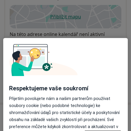
Přiblížit mapu
se otevře v nové záložce
Dostupnost
Na této adrese online kalendář není aktivní
Co mám v takové situaci udělat?
Způsoby platby (soukromé návštěvy)
Na teto adrese lékař přijímá pacienty na pojišťovnu
Detaily
Respektujeme vaše soukromí
Více
o adrese
Přijetím povolujete nám a našim partnerům používat
soubory cookie (nebo podobné technologie) ke
shromažďování údajů pro statistické účely a poskytování
Názory
obsahu na základě vašich zvyklostí při procházení. Své
preference můžete kdykoli zkontrolovat a aktualizovat v
Přidejte svůj názor