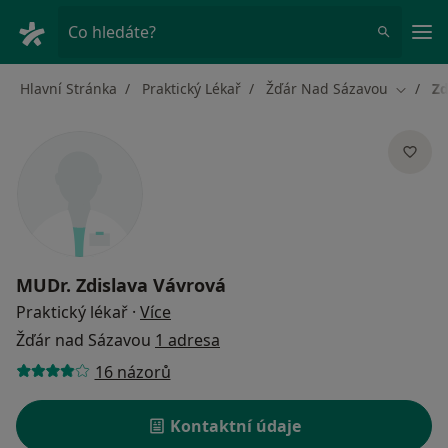
Hla
Co hledáte?
Hlavní Stránka
Praktický Lékař
Žďár Nad Sázavou
Zd
Změna 
MUDr.
Zdislava Vávrová
o specializacích
Praktický lékař
·
Více
Žďár nad Sázavou
1 adresa
16 názorů
Kontaktní údaje