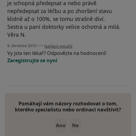
je schopná předepsat a nebo právě
nepředepsat za léčbu a po zhoršení stavu
klidně až o 100%, se tomu strašně diví.
Sestra u paní doktorky velice ochotná a milá.
Věra N.
podle názoru uživatele Pacient
9. července 2010
•
•
•
Nahlásit zneužití
Vy jste ten lékař? Odpovězte na hodnocení!
Zaregistrujte se nyní
Pomáhají vám názory rozhodovat o tom,
kterého specialistu nebo ordinaci navštívit?
Ano
Ne