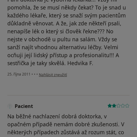
pomohla, že se musí někdy čekat? To je snad u
každého lékaře, který se snaží svým pacientům
důkladně věnovat. A že, jak zde někteří psali,
nenapíše lék o který si člověk řekne??? No
nejste v obchodě u pultu na salám. Vždy se
sanží najít vhodnou alternativu léčby. Velmi
ocňuji její lidský přístup a profesionalitu!!! A
sestřička je taky skvělá. Hedvika F.
podle názoru uživatele Váš účet byl odstraněn
25. října 2011
•
•
•
Nahlásit zneužití
Pacient
Na běžné nachlazení dobrá doktorka, v
opačném případě nemám dobré zkušenosti. V
některých případech zůstává až rozum stát, co