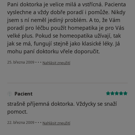
Pani doktorka je velice milá a vstřícná. Pacienta
vyslechne a vždy dobře poradí i pomůže. Nikdy
jsem s ní neměl jediný problém. A to, že Vám
poradí pro léčbu použít homepatika je pro Vás
velké plus. Pokud se homeopatika užívají, tak
jak se má, fungují stejně jako klasické léky. Já
mohu paní doktorku vřele doporučit.
podle názoru uživatele Libor
25. března 2009
•
•
•
Nahlásit zneužití
Pacient
strašně příjemná doktorka. Vždycky se snaží
pomoct.
podle názoru uživatele Pacient
22. března 2009
•
•
•
Nahlásit zneužití