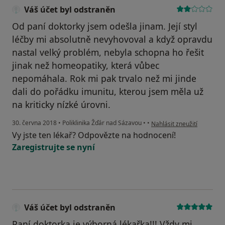
Váš účet byl odstraněn
Od paní doktorky jsem odešla jinam. Její styl
léčby mi absolutně nevyhovoval a když opravdu
nastal velký problém, nebyla schopna ho řešit
jinak než homeopatiky, která vůbec
nepomáhala. Rok mi pak trvalo než mi jinde
dali do pořádku imunitu, kterou jsem měla už
na kriticky nízké úrovni.
podle názoru uživatele Váš
30. června 2018
•
Poliklinika Žďár nad Sázavou
•
•
Nahlásit zneužití
Vy jste ten lékař? Odpovězte na hodnocení!
Zaregistrujte se nyní
Váš účet byl odstraněn
Paní doktorka je výborná lékařka!!! Vždy mi