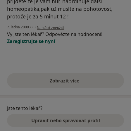
přijdete že je vám hůř, naordinuje další
homeopatika,pak už musíte na pohotovost,
protože je za 5 minut 12 !
podle názoru uživatele janinka
7. ledna 2009
•
•
•
Nahlásit zneužití
Vy jste ten lékař? Odpovězte na hodnocení!
Zaregistrujte se nyní
Zobrazit více
výše uvedené názory
Jste tento lékař?
Upravit nebo spravovat profil