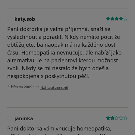
katy.sob
K
Paní dokrorka je velmi příjemná, snaží se
vyslechnout a poradit. Nikdy nemáte pocit že
obtěžujete, ba naopak má na každého dost
času. Homeopatika nevnucuje, ale nabízí jako
alternativu. Je na pacientovi kterou možnost
zvolí. Nikdy se mi nestalo že bych odešla
nespokojena s poskytnutou péčí.
podle názoru uživatele katy.sob
3. března 2009
•
•
•
Nahlásit zneužití
janinka
J
Paní doktorka vám vnucuje homeopatika,