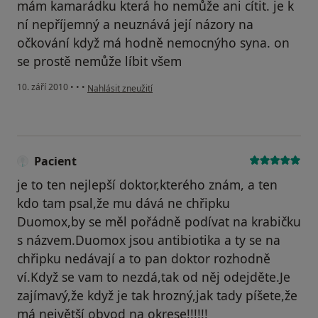
mám kamarádku která ho nemůže ani cítit. je k
ní nepříjemný a neuznává její názory na
očkování když má hodně nemocnýho syna. on
se prostě nemůže líbit všem
podle názoru uživatele Váš účet byl odstraněn
10. září 2010
•
•
•
Nahlásit zneužití
Pacient
je to ten nejlepší doktor,kterého znám, a ten
kdo tam psal,že mu dává ne chřipku
Duomox,by se měl pořádně podívat na krabičku
s názvem.Duomox jsou antibiotika a ty se na
chřipku nedávají a to pan doktor rozhodně
ví.Když se vam to nezdá,tak od něj odejděte.Je
zajímavý,že když je tak hrozný,jak tady píšete,že
má největší obvod na okrese!!!!!!