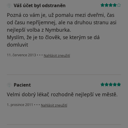
Váš účet byl odstraněn
Pozná co vám je, už pomalu mezi dveřmi, čas
od času nepříjemnej, ale na druhou stranu asi
nejlepší volba z Nymburka.
Myslím, že je to člověk, se kterým se dá
domluvit
podle názoru uživatele Váš účet byl odstraněn
11. července 2013
•
•
•
Nahlásit zneužití
Pacient
Velmi dobrý lékař, rozhodně nejlepší ve městě.
podle názoru uživatele Pacient
1. prosince 2011
•
•
•
Nahlásit zneužití