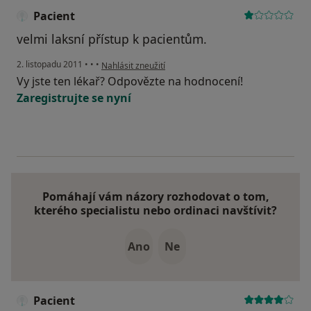
Pacient
velmi laksní přístup k pacientům.
podle názoru uživatele Pacient
2. listopadu 2011
•
•
•
Nahlásit zneužití
Vy jste ten lékař? Odpovězte na hodnocení!
Zaregistrujte se nyní
Pomáhají vám názory rozhodovat o tom,
kterého specialistu nebo ordinaci navštívit?
Ano
Ne
Pacient