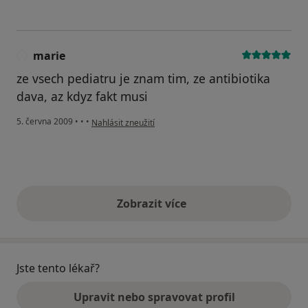
marie
M
ze vsech pediatru je znam tim, ze antibiotika
dava, az kdyz fakt musi
podle názoru uživatele marie
5. června 2009
•
•
•
Nahlásit zneužití
Zobrazit více
výše uvedené názory
Jste tento lékař?
Upravit nebo spravovat profil