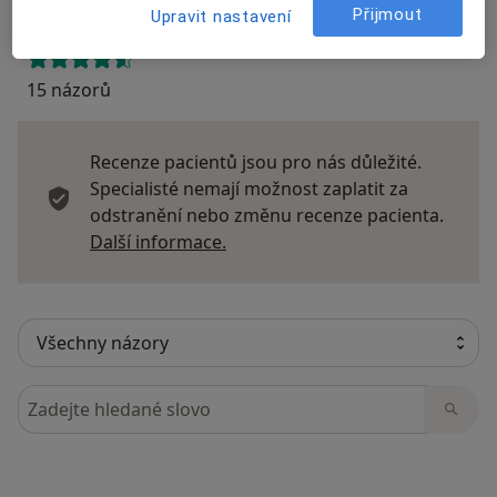
Přijmout
Upravit nastavení
15 názorů
Recenze pacientů jsou pro nás důležité.
Specialisté nemají možnost zaplatit za
odstranění nebo změnu recenze pacienta.
Další informace o názorech
Další informace.
Hledejte v názorech