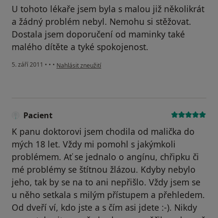
U tohoto lékaře jsem byla s malou již několikrát
a žádný problém nebyl. Nemohu si stěžovat.
Dostala jsem doporučení od maminky také
malého dítěte a tyké spokojenost.
podle názoru uživatele Pacient
5. září 2011
•
•
•
Nahlásit zneužití
Pacient
K panu doktorovi jsem chodila od malička do
mých 18 let. Vždy mi pomohl s jakýmkoli
problémem. Ať se jednalo o angínu, chřipku či
mé problémy se štítnou žlázou. Kdyby nebylo
jeho, tak by se na to ani nepřišlo. Vždy jsem se
u něho setkala s milým přístupem a přehledem.
Od dveří ví, kdo jste a s čím asi jdete :-). Nikdy