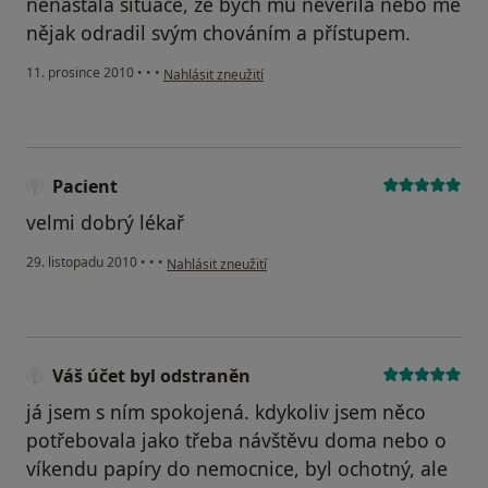
nenastala situace, že bych mu nevěřila nebo mě
nějak odradil svým chováním a přístupem.
podle názoru uživatele Pacient
11. prosince 2010
•
•
•
Nahlásit zneužití
Pacient
velmi dobrý lékař
podle názoru uživatele Pacient
29. listopadu 2010
•
•
•
Nahlásit zneužití
Váš účet byl odstraněn
já jsem s ním spokojená. kdykoliv jsem něco
potřebovala jako třeba návštěvu doma nebo o
víkendu papíry do nemocnice, byl ochotný, ale