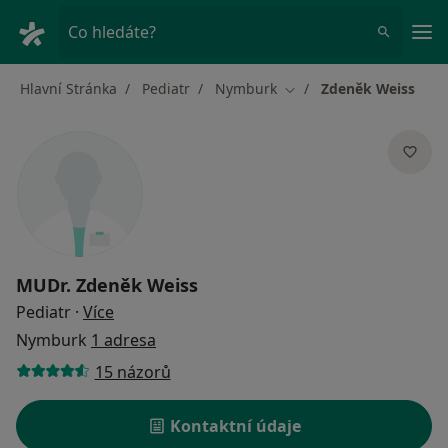
Hla
Co hledáte?
Hlavní Stránka
Pediatr
Nymburk
Zdeněk Weiss
Změna města
MUDr.
Zdeněk Weiss
o specializacích
Pediatr
·
Více
Nymburk
1 adresa
15 názorů
Kontaktní údaje