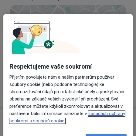
Přiblížit mapu
se otevře v nové záložce
Dostupnost
Na této adrese online kalendář není aktivní
Co mám v takové situaci udělat?
Způsoby platby (soukromé návštěvy)
Respektujeme vaše soukromí
Na teto adrese lékař přijímá pacienty na pojišťovnu
Detaily
Přijetím povolujete nám a našim partnerům používat
soubory cookie (nebo podobné technologie) ke
shromažďování údajů pro statistické účely a poskytování
Více
o adrese
obsahu na základě vašich zvyklostí při procházení. Své
preference můžete kdykoli zkontrolovat a aktualizovat v
nastavení. Další informace naleznete v
zásadách ochrany
Názory
soukromí a souborů cookie.
Přidejte svůj názor