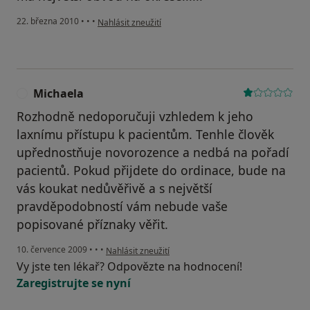
podle názoru uživatele Pacient
22. března 2010
•
•
•
Nahlásit zneužití
Michaela
M
Rozhodně nedoporučuji vzhledem k jeho
laxnímu přístupu k pacientům. Tenhle člověk
upřednostňuje novorozence a nedbá na pořadí
pacientů. Pokud přijdete do ordinace, bude na
vás koukat nedůvěřivě a s největší
pravděpodobností vám nebude vaše
popisované příznaky věřit.
podle názoru uživatele Michaela
10. července 2009
•
•
•
Nahlásit zneužití
Vy jste ten lékař? Odpovězte na hodnocení!
Zaregistrujte se nyní