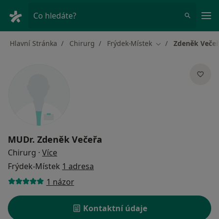
Hla
Co hledáte?
Hlavní Stránka
Chirurg
Frýdek-Místek
Zdeněk Veče
Změna města
MUDr.
Zdeněk Večeřa
o specializacích
Chirurg
·
Více
Frýdek-Místek
1 adresa
1 názor
Kontaktní údaje