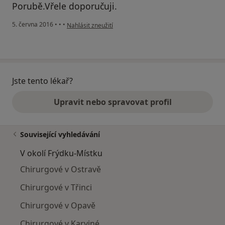
Porubě.Vřele doporučuji.
podle názoru uživatele Váš účet byl odstraněn
5. června 2016
•
•
•
Nahlásit zneužití
Jste tento lékař?
Upravit nebo spravovat profil
Související vyhledávání
V okolí Frýdku-Místku
Chirurgové v Ostravě
Chirurgové v Třinci
Chirurgové v Opavě
Chirurgové v Karviné