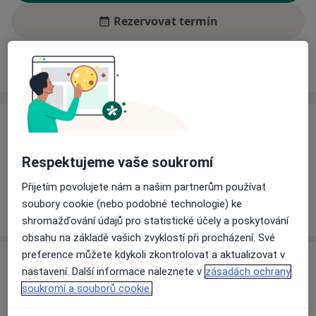
Rezervovat termín
Ceník
Adresy
Názory pacientů (1)
Ceník
Informace o službách a cenách nejsou k dispozici
Respektujeme vaše soukromí
Tento specialista ještě nepřidával žádné informace o
Přijetím povolujete nám a našim partnerům používat
svých službách.
soubory cookie (nebo podobné technologie) ke
shromažďování údajů pro statistické účely a poskytování
obsahu na základě vašich zvyklostí při procházení. Své
preference můžete kdykoli zkontrolovat a aktualizovat v
Adresa
nastavení. Další informace naleznete v
zásadách ochrany
soukromí a souborů cookie.
Sagena s.r.o., Denní stacionář interní
8. pěšího pluku 85,
Frýdek-Místek
73801