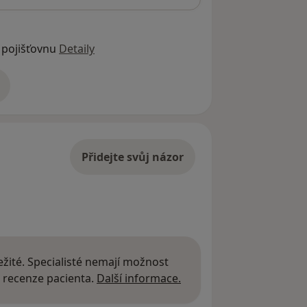
 pojišťovnu
Detaily
adrese
Přidejte svůj názor
žité. Specialisté nemají možnost
Další informace o názor
 recenze pacienta.
Další informace.