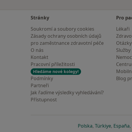
Stránky
Pro pa
Soukromí a soubory cookies
Lékaři
Zásady ochrany osobních údajů
Zdravot
pro zaměstnance zdravotní péče
Otázky
O nás
Služby
Kontakt
Nemoc
Pracovní příležitosti
Centr
Mobilní
Hledáme nové kolegy!
Podmínky
Blog p
Partneři
Jak řadíme výsledky vyhledávání?
Přístupnost
se otevře v nové 
se otevře
s
Polska
,
Türkiye
,
España
,