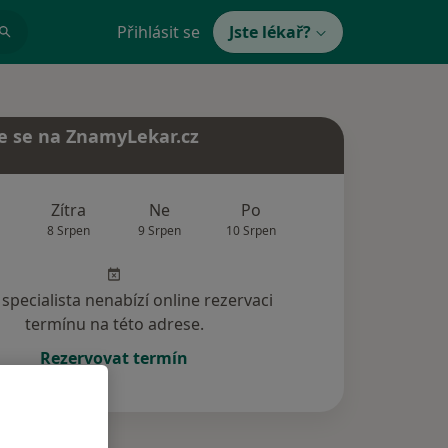
Přihlásit se
Jste lékař?
e se na ZnamyLekar.cz
Zítra
Ne
Po
Út
St
8 Srpen
9 Srpen
10 Srpen
11 Srpen
12 Srp
specialista nenabízí online rezervaci
termínu na této adrese.
Rezervovat termín