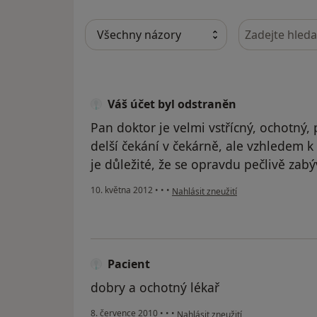
Hledejte v ná
Váš účet byl odstraněn
Pan doktor je velmi vstřícný, ochotný, 
delší čekání v čekárně, ale vzhledem k
je důležité, že se opravdu pečlivě zab
podle názoru uživatele Váš účet byl 
10. května 2012
•
•
•
Nahlásit zneužití
Pacient
dobry a ochotný lékař
podle názoru uživatele Pacient
8. července 2010
•
•
•
Nahlásit zneužití