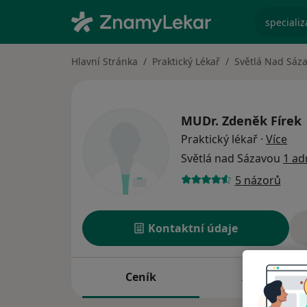
specializ
Hlavní Stránka
Praktický Lékař
Světlá Nad Sáz
MUDr.
Zdeněk Fírek
o sp
Praktický lékař
·
Více
Světlá nad Sázavou
1 ad
5 názorů
Kontaktní údaje
Ceník
Adresy