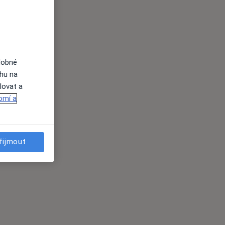
dobné
ahu na
lovat a
omí a
řijmout