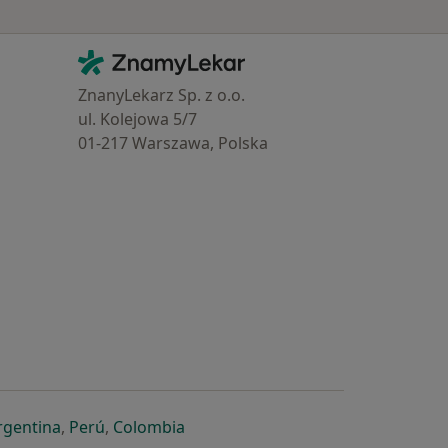
Kontakt
ZnamyLekar - Hlavní stránka
ZnanyLekarz Sp. z o.o.
ul. Kolejowa 5/7
01-217 Warszawa, Polska
e
é záložce
 v nové záložce
otevře v nové záložce
se otevře v nové záložce
se otevře v nové záložce
se otevře v nové záložce
rgentina
,
Perú
,
Colombia