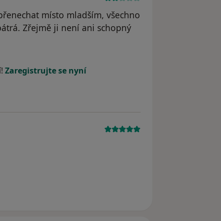
 přenechat místo mladším, všechno
epátrá. Zřejmě ji není ani schopný
í!
Zaregistrujte se nyní