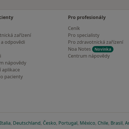
cienty
Pro profesionály
Ceník
nická zařízení
Pro specialisty
 a odpovědi
Pro zdravotnická zařízení
Noa Notes
Novinka
i
Centrum nápovědy
um nápovědy
 aplikace
ro pacienty
záložce
 v nové záložce
e otevře v nové záložce
se otevře v nové záložce
se otevře v nové záložce
se otevře v nové záložce
se otevře v nové záložc
se otevře v nov
se otevře
se 
Italia
,
Deutschland
,
Česko
,
Portugal
,
México
,
Chile
,
Brasil
,
A