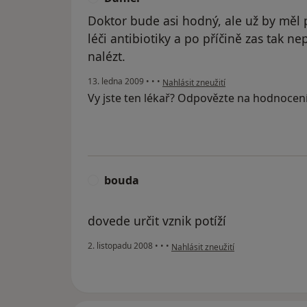
Doktor bude asi hodný, ale už by měl
léči antibiotiky a po příčině zas tak n
nalézt.
podle názoru uživatele Daniel
13. ledna 2009
•
•
•
Nahlásit zneužití
Vy jste ten lékař? Odpovězte na hodnocen
bouda
B
dovede určit vznik potíží
podle názoru uživatele bouda
2. listopadu 2008
•
•
•
Nahlásit zneužití