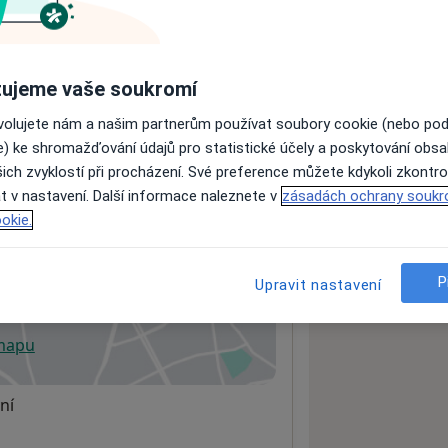
ách nejsou k dispozici
ujeme vaše soukromí
ádné informace o svých službách.
ovolujete nám a našim partnerům používat soubory cookie (nebo po
e) ke shromažďování údajů pro statistické účely a poskytování obs
ich zvyklostí při procházení. Své preference můžete kdykoli zkontro
t v nastavení. Další informace naleznete v
zásadách ochrany soukr
okie.
P
Upravit nastavení
 mapu
 otevře v nové záložce
ní