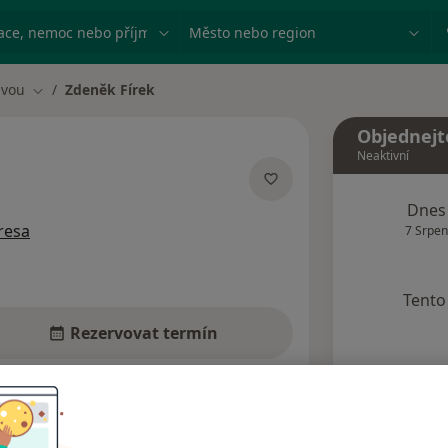
ace, nemoc nebo příjmení
Město nebo region
avou
Zdeněk Fírek
Změna města
Objednejt
Neaktivní
ecializacích
Dnes
resa
7 Srpen
Tento 
Rezervovat termín
Názory pacientů (5)