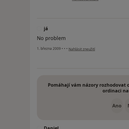
já
J
No problem
podle názoru uživatele já
1. března 2009
•
•
•
Nahlásit zneužití
Pomáhají vám názory rozhodovat o 
ordinaci na
Ano
Daniel
D