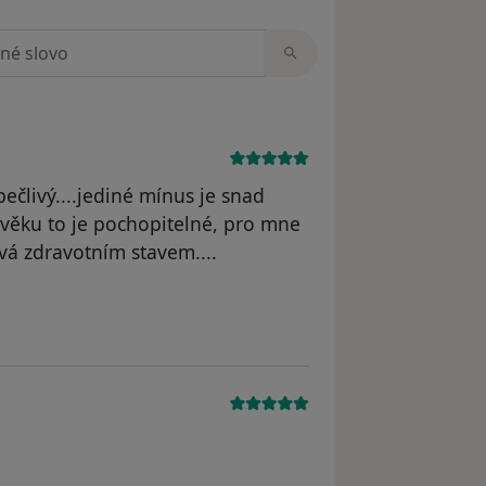
zorech
pečlivý....jediné mínus je snad
 věku to je pochopitelné, pro mne
ývá zdravotním stavem....
odstraněn