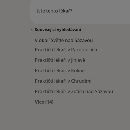
Jste tento lékař?
Související vyhledávání
V okolí Světlé nad Sázavou
Praktičtí lékaři v Pardubicích
Praktičtí lékaři v Jihlavě
Praktičtí lékaři v Kolíně
Praktičtí lékaři v Chrudimi
Praktičtí lékaři v Žďáru nad Sázavou
Více (14)
Více v kategorii: V okolí Světlé nad S