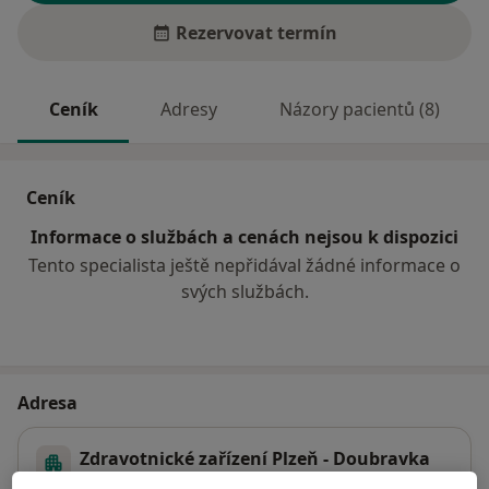
Rezervovat termín
Ceník
Adresy
Názory pacientů (8)
Ceník
Informace o službách a cenách nejsou k dispozici
Tento specialista ještě nepřidával žádné informace o
svých službách.
Adresa
Zdravotnické zařízení Plzeň - Doubravka
s.r.o.