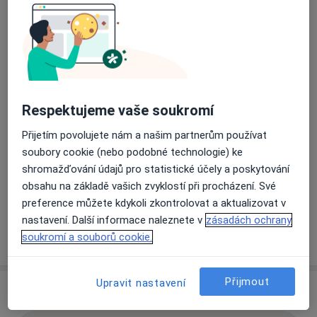
Masarykova tř. 62/1132,
Plzeň
31200
Přiblížit mapu
se otevře v nové záložce
Dostupnost
Na této adrese online kalendář není aktivní
Respektujeme vaše soukromí
Co mám v takové situaci udělat?
Přijetím povolujete nám a našim partnerům používat
soubory cookie (nebo podobné technologie) ke
Způsoby platby (soukromé návštěvy)
shromažďování údajů pro statistické účely a poskytování
Na teto adrese lékař přijímá pacienty na pojišťovnu
obsahu na základě vašich zvyklostí při procházení. Své
Detaily
preference můžete kdykoli zkontrolovat a aktualizovat v
nastavení. Další informace naleznete v
zásadách ochrany
Více
soukromí a souborů cookie.
o adrese
Přijmout
Upravit nastavení
Názory