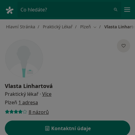
Hla
Co hledáte?
Hlavní Stránka
Praktický Lékař
Plzeň
Vlasta Linhart
Změna města
Vlasta Linhartová
o specializacích
Praktický lékař
·
Více
Plzeň
1 adresa
8 názorů
Kontaktní údaje