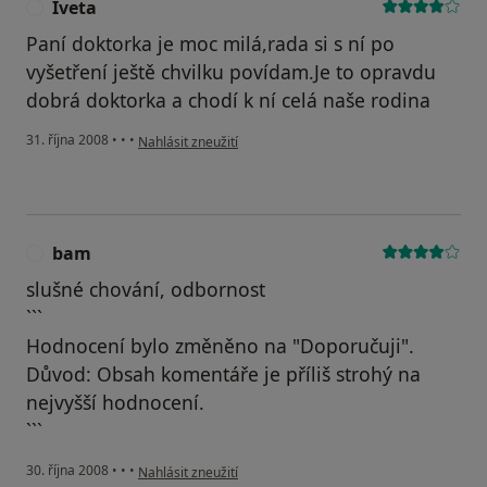
Iveta
I
Paní doktorka je moc milá,rada si s ní po
vyšetření ještě chvilku povídam.Je to opravdu
dobrá doktorka a chodí k ní celá naše rodina
podle názoru uživatele Iveta
31. října 2008
•
•
•
Nahlásit zneužití
bam
B
slušné chování, odbornost
```
Hodnocení bylo změněno na "Doporučuji".
Důvod: Obsah komentáře je příliš strohý na
nejvyšší hodnocení.
```
podle názoru uživatele bam
30. října 2008
•
•
•
Nahlásit zneužití