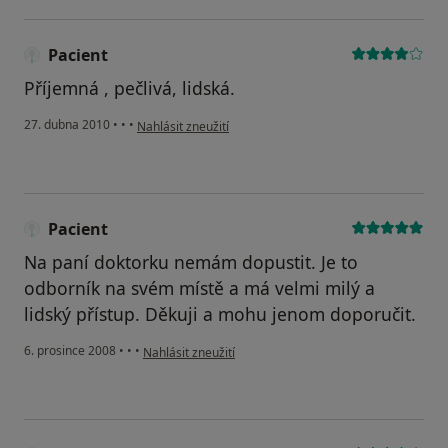
Pacient
Příjemná , pečlivá, lidská.
podle názoru uživatele Pacient
27. dubna 2010
•
•
•
Nahlásit zneužití
Pacient
Na paní doktorku nemám dopustit. Je to
odborník na svém místě a má velmi milý a
lidský přístup. Děkuji a mohu jenom doporučit.
podle názoru uživatele Pacient
6. prosince 2008
•
•
•
Nahlásit zneužití