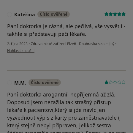
Kateřina
Číslo ověřené
K
Paní doktorka je rázná, ale pečlivá, vše vysvětlí -
takhle si představuji péči lékaře.
2. října 2023
•
Zdravotnické zařízení Plzeň - Doubravka s.r.o.
•
Jiný
•
podle názoru uživatele Kateřina
Nahlásit zneužití
M.M.
Číslo ověřené
M
Paní doktorka arogantní, nepříjemná až zlá.
Doposud jsem nezažila tak strašný přístup
lékaře k pacientovi,který si jde navíc jen
vyzvednout výpis z karty pro zaměstnavatele (
který stejně nebyl připraven, jelikož sestra