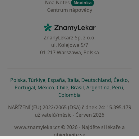
Noa Notes
Novinka
Centrum nápovědy
Kontakt
ZnamyLekar - Hlavní stránka
ZnanyLekarz Sp. z o.o.
ul. Kolejowa 5/7
01-217 Warszawa, Polska
se otevře v nové záložce
se otevře v nové záložce
se otevře v nové záložce
se otevře v nové záložce
se otevře v 
se o
Polska
,
Türkiye
,
España
,
Italia
,
Deutschland
,
Česko
,
se otevře v nové záložce
se otevře v nové záložce
se otevře v nové záložce
se otevře v nové záložc
se otevře v 
se ote
Portugal
,
México
,
Chile
,
Brasil
,
Argentina
,
Perú
,
se otevře v nové záložce
Colombia
NAŘÍZENÍ (EU) 2022/2065 (DSA) článek 24: 15.395.179
uživatelů/měsíc - Červen 2026
www.znamylekar.cz © 2026 - Najděte si lékaře a
objednejte se