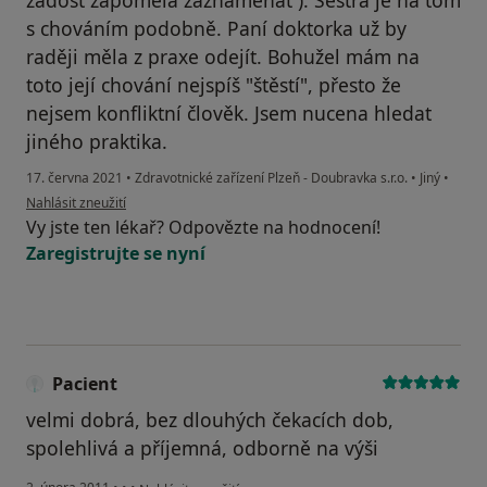
žádost zapoměla zaznamenat ). Sestra je na tom
s chováním podobně. Paní doktorka už by
raději měla z praxe odejít. Bohužel mám na
toto její chování nejspíš "štěstí", přesto že
nejsem konfliktní člověk. Jsem nucena hledat
jiného praktika.
17. června 2021
•
Zdravotnické zařízení Plzeň - Doubravka s.r.o.
•
Jiný
•
podle názoru uživatele M.M.
Nahlásit zneužití
Vy jste ten lékař? Odpovězte na hodnocení!
Zaregistrujte se nyní
Pacient
velmi dobrá, bez dlouhých čekacích dob,
spolehlivá a příjemná, odborně na výši
podle názoru uživatele Pacient