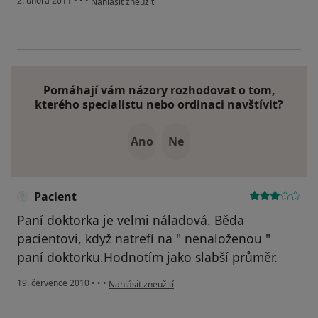
2. února 2011
•
•
•
Nahlásit zneužití
Pomáhají vám názory rozhodovat o tom,
kterého specialistu nebo ordinaci navštívit?
Ano
Ne
Pacient
Paní doktorka je velmi náladová. Běda
pacientovi, když natrefí na " nenaloženou "
paní doktorku.Hodnotím jako slabší průměr.
podle názoru uživatele Pacient
19. července 2010
•
•
•
Nahlásit zneužití