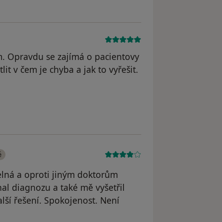
m. Opravdu se zajímá o pacientovy
lit v čem je chyba a jak to vyřešit.
traněn
é
elná a oproti jiným doktorům
al diagnozu a také mě vyšetřil
další řešení. Spokojenost. Není