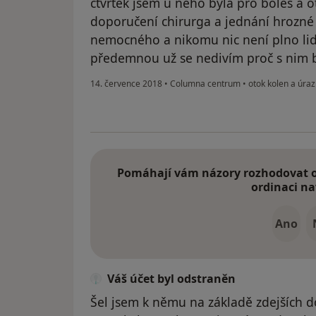
čtvrtek jsem u něho byla pro boles a o
doporučení chirurga a jednání hrozné 
nemocného a nikomu nic není plno lidí
předemnou už se nedivím proč s nim b
14. července 2018
•
Columna centrum
•
otok kolen a úraz
Pomáhají vám názory rozhodovat o 
ordinaci na
Ano
Váš účet byl odstraněn
Šel jsem k němu na základě zdejších 