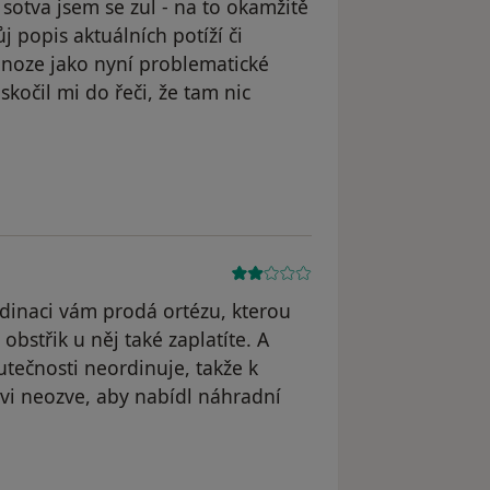
sotva jsem se zul - na to okamžitě
j popis aktuálních potíží či
 noze jako nyní problematické
skočil mi do řeči, že tam nic
yl odstraněn
dinaci vám prodá ortézu, kterou
obstřik u něj také zaplatíte. A
utečnosti neordinuje, takže k
vi neozve, aby nabídl náhradní
dstraněn