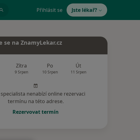
Přihlásit se
Jste lékař?
e se na ZnamyLekar.cz
Zítra
Po
Út
St
Čt
9 Srpen
10 Srpen
11 Srpen
12 Srpen
13 Srp
specialista nenabízí online rezervaci
termínu na této adrese.
Rezervovat termín