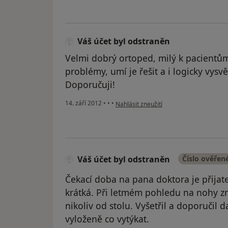
Váš účet byl odstraněn
Velmi dobrý ortoped, milý k pacientů
problémy, umí je řešit a i logicky vysvět
Doporučuji!
podle názoru uživatele Váš účet byl ods
14. září 2012
•
•
•
Nahlásit zneužití
Váš účet byl odstraněn
Číslo ověřen
Čekací doba na pana doktora je přijat
krátká. Při letmém pohledu na nohy zn
nikoliv od stolu. Vyšetřil a doporučil 
vyloženě co vytýkat.