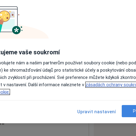
ách nejsou k dispozici
ádné informace o svých službách.
ujeme vaše soukromí
ovolujete nám a našim partnerům používat soubory cookie (nebo po
e) ke shromažďování údajů pro statistické účely a poskytování obs
ich zvyklostí při procházení. Své preference můžete kdykoli zkontro
t v nastavení. Další informace naleznete v
zásadách ochrany soukr
okie.
 mapu
 otevře v nové záložce
P
Upravit nastavení
ní