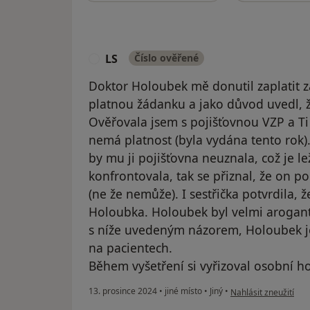
LS
Číslo ověřené
L
Doktor Holoubek mě donutil zaplatit za
platnou žádanku a jako důvod uvedl, že
Ověřovala jsem s pojišťovnou VZP a Ti 
nemá platnost (byla vydána tento rok).
by mu ji pojišťovna neuznala, což je l
konfrontovala, tak se přiznal, že on 
(ne že nemůže). I sestřička potvrdila, 
Holoubka. Holoubek byl velmi arogant
s níže uvedeným názorem, Holoubek je
na pacientech.
Během vyšetření si vyřizoval osobní ho
podle názoru uživate
13. prosince 2024
•
jiné místo
•
Jiný
•
Nahlásit zneužití