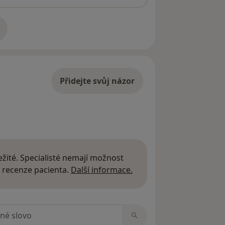
adrese
Přidejte svůj názor
žité. Specialisté nemají možnost
Další informace o názor
 recenze pacienta.
Další informace.
zorech