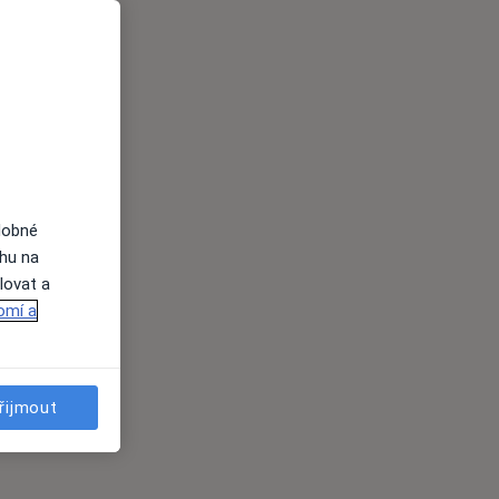
dobné
ahu na
lovat a
omí a
řijmout