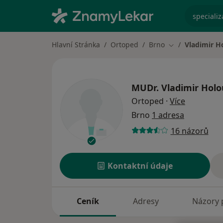
specializ
Hlavní Stránka
Ortoped
Brno
Vladimir H
Změna města
MUDr.
Vladimir Hol
o speciali
Ortoped
·
Více
Brno
1 adresa
16 názorů
Kontaktní údaje
Ceník
Adresy
Názory 