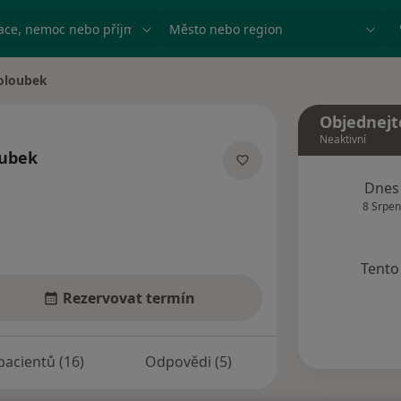
ace, nemoc nebo příjmení
Město nebo region
oloubek
Objednejt
Neaktivní
oubek
zacích
Dnes
8 Srpen
Tento 
Rezervovat termín
pacientů (16)
Odpovědi (5)