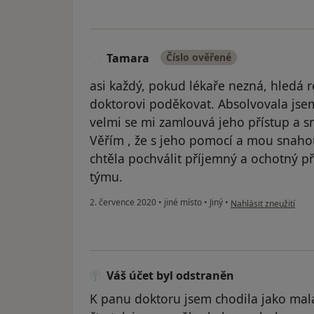
Tamara
Číslo ověřené
T
asi každý, pokud lékaře nezná, hledá 
doktorovi poděkovat. Absolvovala jsem
velmi se mi zamlouvá jeho přístup a sna
Věřím , že s jeho pomocí a mou snaho
chtěla pochválit příjemný a ochotný př
týmu.
podle názoru uživate
2. července 2020
•
jiné místo
•
Jiný
•
Nahlásit zneužití
Váš účet byl odstraněn
K panu doktoru jsem chodila jako malá