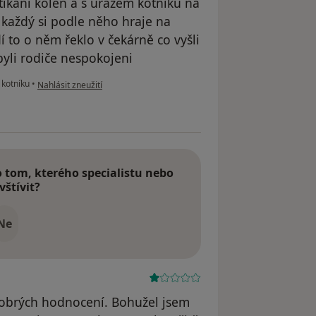
tíkání kolen a s úrazem kotníku na
každý si podle něho hraje na
 to o něm řeklo v čekárně co vyšli
yli rodiče nespokojeni
podle názoru uživatele Váš účet byl odstraněn
 kotníku
•
Nahlásit zneužití
tom, kterého specialistu nebo
vštívit?
Ne
dobrých hodnocení. Bohužel jsem