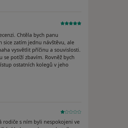
recenzi. Chtěla bych panu
 sice zatím jednu návštěvu, ale
ha vysvětlit příčinu a souvislosti.
u se potíží zbavím. Rovněž bych
ístup ostatních kolegů v jeho
le Tamara
 rodiče s ním byli nespokojeni ve