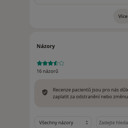
Více
o 
Názory
16 názorů
Recenze pacientů jsou pro nás důle
zaplatit za odstranění nebo změnu
Hledejte v ná