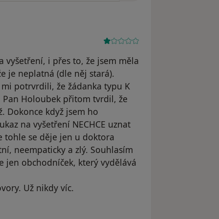
 vyšetření, i přes to, že jsem měla
 je neplatná (dle něj stará).
mi potrvrdili, že žádanka typu K
 Pan Holoubek přitom tvrdil, že
ež. Dokonce když jsem ho
poukaz na vyšetření NECHCE uznat
že tohle se děje jen u doktora
ní, neempaticky a zlý. Souhlasím
 jen obchodníček, který vydělává
vory. Už nikdy víc.
le LS