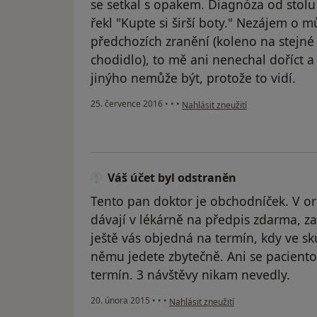
se setkal s opakem. Diagnóza od stolu 
řekl "Kupte si širší boty." Nezájem o mů
předchozích zranění (koleno na stejné
chodidlo), to mě ani nenechal doříct a 
jinýho nemůže být, protože to vidí.
podle názoru uživatele Váš účet b
25. července 2016
•
•
•
Nahlásit zneužití
Váš účet byl odstraněn
Tento pan doktor je obchodníček. V or
dávají v lékárně na předpis zdarma, za 
ještě vás objedná na termín, kdy ve sk
němu jedete zbytečně. Ani se paciento
termín. 3 návštěvy nikam nevedly.
podle názoru uživatele Váš účet byl o
20. února 2015
•
•
•
Nahlásit zneužití