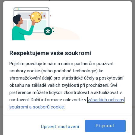
Přiblížit mapu
se otevře v nové záložce
Dostupnost
Na této adrese online kalendář není aktivní
Co mám v takové situaci udělat?
Respektujeme vaše soukromí
Způsoby platby (soukromé návštěvy)
Přijetím povolujete nám a našim partnerům používat
Na teto adrese lékař přijímá pacienty na pojišťovnu
soubory cookie (nebo podobné technologie) ke
Detaily
shromažďování údajů pro statistické účely a poskytování
obsahu na základě vašich zvyklostí při procházení. Své
preference můžete kdykoli zkontrolovat a aktualizovat v
Více
o adrese
nastavení. Další informace naleznete v
zásadách ochrany
soukromí a souborů cookie.
Názory
Přijmout
Upravit nastavení
Přidejte svůj názor