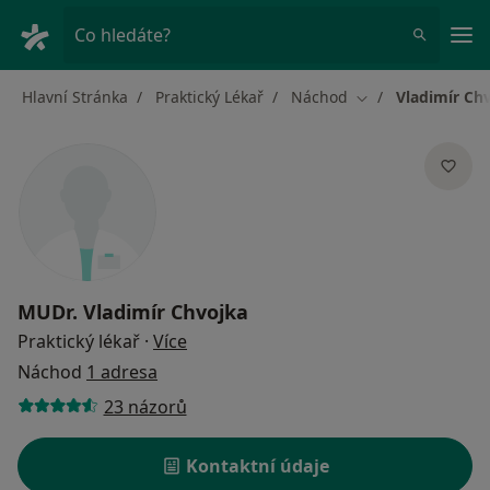
Hla
Co hledáte?
Hlavní Stránka
Praktický Lékař
Náchod
Vladimír Ch
Změna města
MUDr.
Vladimír Chvojka
o specializacích
Praktický lékař
·
Více
Náchod
1 adresa
23 názorů
Kontaktní údaje