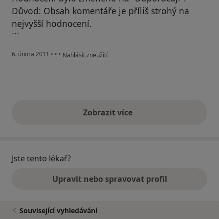
Důvod: Obsah komentáře je příliš strohý na
nejvyšší hodnocení.
```
podle názoru uživatele Pacient
6. února 2011
•
•
•
Nahlásit zneužití
Zobrazit více
výše uvedené názory
Jste tento lékař?
Upravit nebo spravovat profil
Související vyhledávání