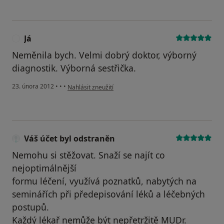
Já
J
Neměnila bych. Velmi dobrý doktor, výborný
diagnostik. Výborná sestřička.
podle názoru uživatele Já
23. února 2012
•
•
•
Nahlásit zneužití
Váš účet byl odstraněn
Nemohu si stěžovat. Snaží se najít co
nejoptimálnější
formu léčení, využívá poznatků, nabytých na
seminářích při předepisování léků a léčebných
postupů.
Každý lékař nemůže být nepřetržitě MUDr.