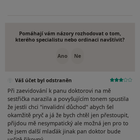
Pomáhají vám názory rozhodovat o tom,
kterého specialistu nebo ordinaci navštívit?
Ano
Ne
Váš účet byl odstraněn
Při zaevidování k panu doktorovi na mě
sestřička narazila a povyšujícím tonem spustila
že jestli chci "invalidní důchod" abych šel
okamžitě pryč a já že bych chtěl jen přestoupit,
přijdou mě nesympatický ale možná jen pro to
že jsem další mlaďák jinak pan doktor bude
určitě šikovný.