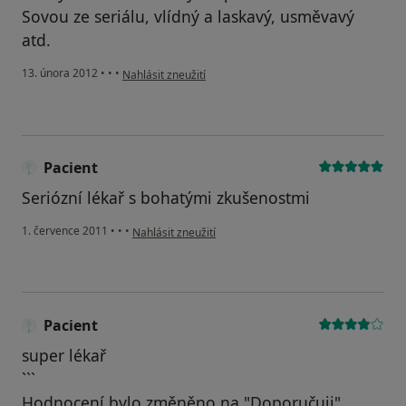
Sovou ze seriálu, vlídný a laskavý, usměvavý
atd.
podle názoru uživatele Váš účet byl odstraněn
13. února 2012
•
•
•
Nahlásit zneužití
Pacient
Seriózní lékař s bohatými zkušenostmi
podle názoru uživatele Pacient
1. července 2011
•
•
•
Nahlásit zneužití
Pacient
super lékař
```
Hodnocení bylo změněno na "Doporučuji".