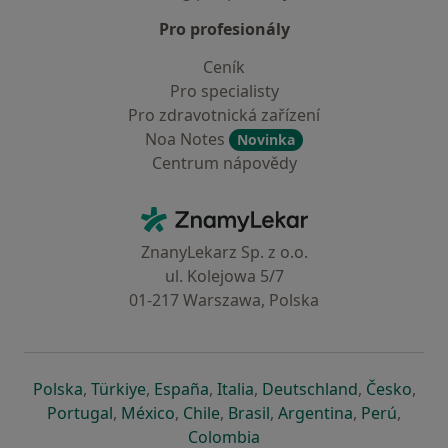
Pro profesionály
Ceník
Pro specialisty
Pro zdravotnická zařízení
Noa Notes
Novinka
Centrum nápovědy
Kontakt
ZnamyLekar - Hlavní stránka
ZnanyLekarz Sp. z o.o.
ul. Kolejowa 5/7
01-217 Warszawa, Polska
se otevře v nové záložce
se otevře v nové záložce
se otevře v nové záložce
se otevře v nové záložce
se otevře v 
se o
Polska
,
Türkiye
,
España
,
Italia
,
Deutschland
,
Česko
,
se otevře v nové záložce
se otevře v nové záložce
se otevře v nové záložce
se otevře v nové záložc
se otevře v 
se ote
Portugal
,
México
,
Chile
,
Brasil
,
Argentina
,
Perú
,
se otevře v nové záložce
Colombia