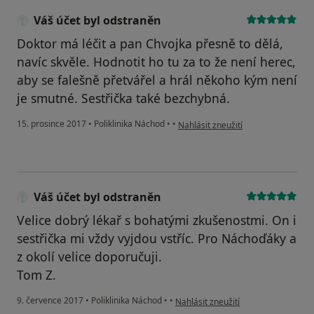
Váš účet byl odstraněn
Doktor má léčit a pan Chvojka přesně to dělá,
navíc skvěle. Hodnotit ho tu za to že není herec,
aby se falešně přetvářel a hrál někoho kým není
je smutné. Sestřička také bezchybná.
podle názoru uživatele Váš účet by
15. prosince 2017
•
Poliklinika Náchod
•
•
Nahlásit zneužití
Váš účet byl odstraněn
Velice dobrý lékař s bohatými zkušenostmi. On i
sestřička mi vždy vyjdou vstříc. Pro Náchoďáky a
z okolí velice doporučuji.
Tom Z.
podle názoru uživatele Váš účet byl
9. července 2017
•
Poliklinika Náchod
•
•
Nahlásit zneužití