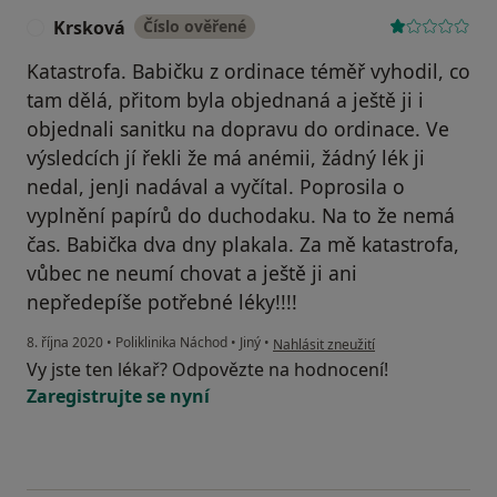
Krsková
Číslo ověřené
K
Katastrofa. Babičku z ordinace téměř vyhodil, co
tam dělá, přitom byla objednaná a ještě ji i
objednali sanitku na dopravu do ordinace. Ve
výsledcích jí řekli že má anémii, žádný lék ji
nedal, jenJi nadával a vyčítal. Poprosila o
vyplnění papírů do duchodaku. Na to že nemá
čas. Babička dva dny plakala. Za mě katastrofa,
vůbec ne neumí chovat a ještě ji ani
nepředepíše potřebné léky!!!!
podle názoru uživatele Krsková
8. října 2020
•
Poliklinika Náchod
•
Jiný
•
Nahlásit zneužití
Vy jste ten lékař? Odpovězte na hodnocení!
Zaregistrujte se nyní