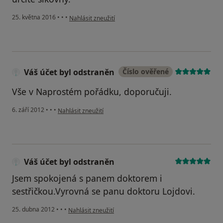
podle názoru uživatele Váš účet byl odstraněn
25. května 2016
•
•
•
Nahlásit zneužití
Váš účet byl odstraněn
Číslo ověřené
Vše v Naprostém pořádku, doporučuji.
podle názoru uživatele Váš účet byl odstraněn
6. září 2012
•
•
•
Nahlásit zneužití
Váš účet byl odstraněn
Jsem spokojená s panem doktorem i
sestřičkou.Vyrovná se panu doktoru Lojdovi.
podle názoru uživatele Váš účet byl odstraněn
25. dubna 2012
•
•
•
Nahlásit zneužití