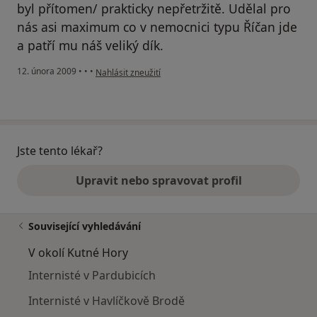
byl přítomen/ prakticky nepřetržitě. Udělal pro
nás asi maximum co v nemocnici typu Říčan jde
a patří mu náš veliký dík.
podle názoru uživatele jan kubala
12. února 2009
•
•
•
Nahlásit zneužití
Jste tento lékař?
Upravit nebo spravovat profil
Související vyhledávání
V okolí Kutné Hory
Internisté v Pardubicích
Internisté v Havlíčkově Brodě