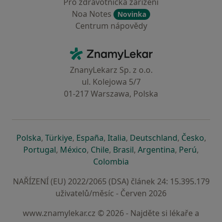
Pro zdravotnická zařízení
Noa Notes
Novinka
Centrum nápovědy
Kontakt
ZnamyLekar - Hlavní stránka
ZnanyLekarz Sp. z o.o.
ul. Kolejowa 5/7
01-217 Warszawa, Polska
se otevře v nové záložce
se otevře v nové záložce
se otevře v nové záložce
se otevře v nové záložce
se otevře v 
se o
Polska
,
Türkiye
,
España
,
Italia
,
Deutschland
,
Česko
,
se otevře v nové záložce
se otevře v nové záložce
se otevře v nové záložce
se otevře v nové záložc
se otevře v 
se ote
Portugal
,
México
,
Chile
,
Brasil
,
Argentina
,
Perú
,
se otevře v nové záložce
Colombia
NAŘÍZENÍ (EU) 2022/2065 (DSA) článek 24: 15.395.179
uživatelů/měsíc - Červen 2026
www.znamylekar.cz © 2026 - Najděte si lékaře a