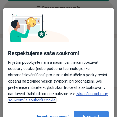
Rezervovat termín
Ceník
Adresy
Názory pacientů (1)
Ceník
Respektujeme vaše soukromí
Informace o službách a cenách nejsou k dispozici
Přijetím povolujete nám a našim partnerům používat
Tento specialista ještě nepřidával žádné informace o
soubory cookie (nebo podobné technologie) ke
svých službách.
shromažďování údajů pro statistické účely a poskytování
obsahu na základě vašich zvyklostí při procházení. Své
preference můžete kdykoli zkontrolovat a aktualizovat v
nastavení. Další informace naleznete v
zásadách ochrany
Adresa
soukromí a souborů cookie.
Interní oddělení
Vojtěšská 237,
Kutná Hora
Přijmout