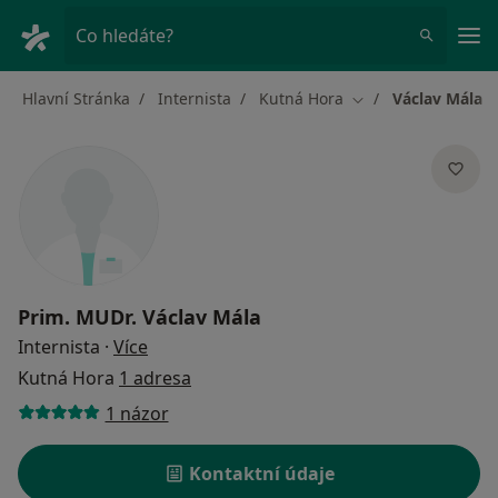
Hla
Co hledáte?
Hlavní Stránka
Internista
Kutná Hora
Václav Mála
Změna města
Prim. MUDr.
Václav Mála
o specializacích
Internista
·
Více
Kutná Hora
1 adresa
1 názor
Kontaktní údaje