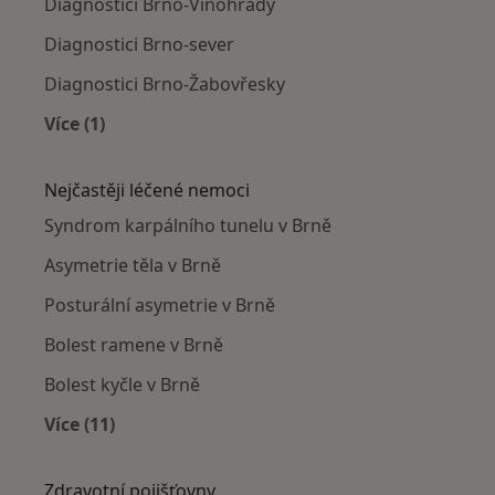
Diagnostici Brno-Vinohrady
Diagnostici Brno-sever
Diagnostici Brno-Žabovřesky
Více (1)
Více v kategorii: Diagnostici v okolí
Nejčastěji léčené nemoci
Syndrom karpálního tunelu v Brně
Asymetrie těla v Brně
Posturální asymetrie v Brně
Bolest ramene v Brně
Bolest kyčle v Brně
Více (11)
Více v kategorii: Nejčastěji léčené nemoci
Zdravotní pojišťovny