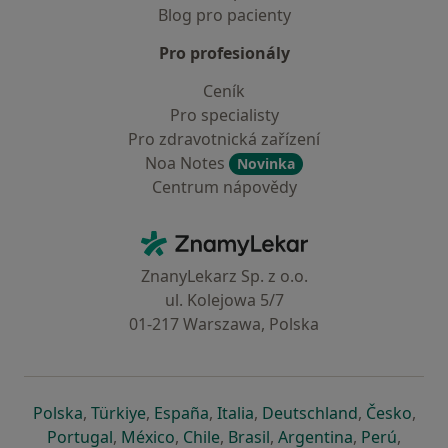
Blog pro pacienty
Pro profesionály
Ceník
Pro specialisty
Pro zdravotnická zařízení
Noa Notes
Novinka
Centrum nápovědy
Kontakt
ZnamyLekar - Hlavní stránka
ZnanyLekarz Sp. z o.o.
ul. Kolejowa 5/7
01-217 Warszawa, Polska
se otevře v nové záložce
se otevře v nové záložce
se otevře v nové záložce
se otevře v nové záložce
se otevře v 
se o
Polska
,
Türkiye
,
España
,
Italia
,
Deutschland
,
Česko
,
se otevře v nové záložce
se otevře v nové záložce
se otevře v nové záložce
se otevře v nové záložc
se otevře v 
se ote
Portugal
,
México
,
Chile
,
Brasil
,
Argentina
,
Perú
,