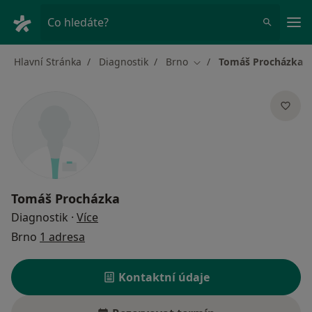
Hla
Co hledáte?
Hlavní Stránka
Diagnostik
Brno
Tomáš Procházka
Změna města
Tomáš Procházka
o specializacích
Diagnostik
·
Více
Brno
1 adresa
Kontaktní údaje