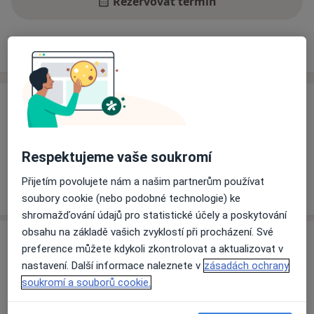
Rezervovat termín
Ceník
Adresy
Názory pacientů
Ceník
Informace o službách a cenách nejsou k dispozici
Tento specialista ještě nepřidával žádné informace o
Respektujeme vaše soukromí
svých službách.
Přijetím povolujete nám a našim partnerům používat
soubory cookie (nebo podobné technologie) ke
shromažďování údajů pro statistické účely a poskytování
obsahu na základě vašich zvyklostí při procházení. Své
Adresa
preference můžete kdykoli zkontrolovat a aktualizovat v
nastavení. Další informace naleznete v
zásadách ochrany
Masarykův onkologický ústav
soukromí a souborů cookie.
Žlutý kopec 543/7,
Brno-střed
,
Brno
65653