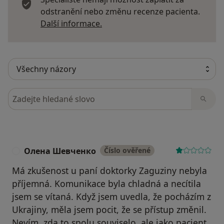
odstranění nebo změnu recenze pacienta.
Další informace o názorech
Další informace.
Hledejte v názorech
Олена Шевченко
Číslo ověřené
О
Má zkušenost u paní doktorky Zaguziny nebyla
příjemná. Komunikace byla chladná a necítila
jsem se vítaná. Když jsem uvedla, že pocházím z
Ukrajiny, měla jsem pocit, že se přístup změnil.
Nevím, zda to spolu souviselo, ale jako pacient