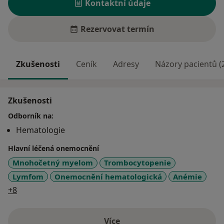
Kontaktní údaje
Rezervovat termín
Zkušenosti
Ceník
Adresy
Názory pacientů (
Zkušenosti
Odborník na:
Hematologie
Hlavní léčená onemocnění
Mnohočetný myelom
Trombocytopenie
Lymfom
Onemocnění hematologická
Anémie
a11y_sr_more_diseases
+8
Více