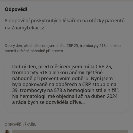
Odpovědi
8 odpovědí poskytnutých lékařem na otázky pacientů
na ZnamyLekar.cz
Dobrý den, před měsícem jsem měla CRP 25, trombocyty 518 a lehkou
anémii zjištěné náhodně při preven
Dobrý den, před měsícem jsem měla CRP 25,
trombocyty 518 a lehkou anémii zjištěné
náhodně při preventivním odběru. Nyní jsem
byla opakovaně na odběrech a CRP stouplo na
39, trombocyty na 578 a hemoglobin stále nižší.
Na hematologii mě objednali až na duben 2024
a ráda bych se dozvěděla dříve…
ODPOVĚĎ LÉKAŘE: