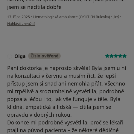
jsem se necítila dobře
17. října 2025
•
Hematologická ambulance (OKHT FN Bulovka)
•
Jiný
•
podle názoru uživatele Олена Шевченко
Nahlásit zneužití
Olga
Číslo ověřené
O
Paní doktorka je naprosto skvělá! Byla jsem u ní
na konzultaci v červnu a musím říct, že lepší
přístup jsem si snad ani nemohla přát. Všechno
mi trpělivě a srozumitelně vysvětlila, podrobně
popsala léčbu i to, jak vše funguje v těle. Byla
klidná, empatická a lidská — cítila jsem se
opravdu v dobrých rukou.
Dokonce mi podrobně vysvětlila, proč se lékaři
ptají na původ pacienta – že některé dědičné