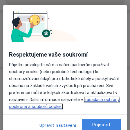
o zkušenostech
Ceník
Informace o službách a cenách nejsou k dispozici
Tento specialista ještě nepřidával žádné informace o
svých službách.
Respektujeme vaše soukromí
Přijetím povolujete nám a našim partnerům používat
soubory cookie (nebo podobné technologie) ke
Adresa
shromažďování údajů pro statistické účely a poskytování
obsahu na základě vašich zvyklostí při procházení. Své
Hematologická ambulance (OKHT FN
preference můžete kdykoli zkontrolovat a aktualizovat v
Bulovka)
nastavení. Další informace naleznete v
zásadách ochrany
Budínova 67/2,
Praha 8
,
Praha
180 81
soukromí a souborů cookie.
Přiblížit mapu
Přijmout
Upravit nastavení
se otevře v nové záložce