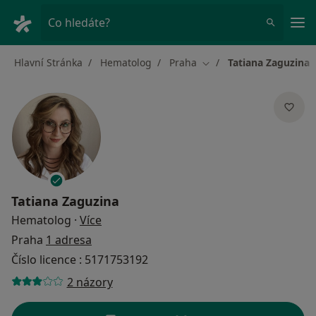
Hla
Co hledáte?
Hlavní Stránka
Hematolog
Praha
Tatiana Zaguzina
Změna města
Tatiana Zaguzina
o specializacích
Hematolog
·
Více
Praha
1 adresa
Číslo licence : 5171753192
2 názory