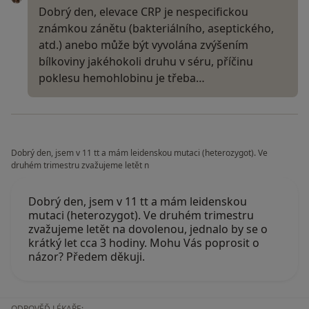
Dobrý den, elevace CRP je nespecifickou
známkou zánětu (bakteriálního, aseptického,
atd.) anebo může být vyvolána zvýšením
bílkoviny jakéhokoli druhu v séru, příčinu
poklesu hemohlobinu je třeba…
Dobrý den, jsem v 11 tt a mám leidenskou mutaci (heterozygot). Ve
druhém trimestru zvažujeme letět n
Dobrý den, jsem v 11 tt a mám leidenskou
mutaci (heterozygot). Ve druhém trimestru
zvažujeme letět na dovolenou, jednalo by se o
krátký let cca 3 hodiny. Mohu Vás poprosit o
názor? Předem děkuji.
ODPOVĚĎ LÉKAŘE: