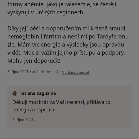
formy anémie, jako je talasemie, se častěji
vyskytují v určitých regionech.
Díky její péči a doporučením mi krásně stoupl
hemoglobin i ferritin a není mi po Tardyferonu
zle. Mám víc energie a výsledky jsou opravdu
vidět. Moc si vážím jejího přístupu a podpory.
Mohu jen doporučit!
podle názoru uživatele Olga
5. října 2025
•
jiné místo
•
Jiný
•
Nahlásit zneužití
Tatiana Zaguzina
Děkuji mockrát za Vaši recenzi, přidává to
energii a inspiraci
5. října 2025