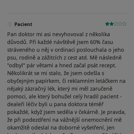
Pacient
Pan doktor mi asi nevyhovoval z několika
důvodů. Při každé návštěvě jsem 60% času
stráveného u něj v ordinaci poslouchala o jeho
psu, rodině a zážitcích z cest atd. Mě následně
"odbyl" pár větami a hned začal psát recept.
Několikrát se mi stalo, že jsem odešla s
obyčejným papírkem, či reklamním letáčkem na
nějaký zázračný lék, který mi měl zaručeně
pomoci, ale který bohužel celý hradil pacient -
dealeři léčiv byli u pana doktora téměř
pokaždé, když jsem seděla v čekárně. Je pravda,
že při podezdření na vážnější onemocnění mě
okamžitě odeslal na doborné vyšetření, jen