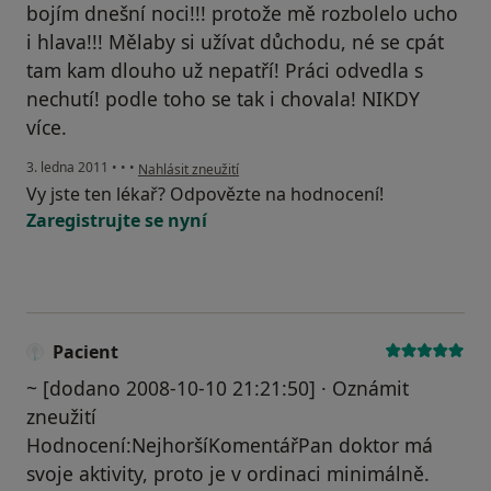
bojím dnešní noci!!! protože mě rozbolelo ucho
i hlava!!! Mělaby si užívat důchodu, né se cpát
tam kam dlouho už nepatří! Práci odvedla s
nechutí! podle toho se tak i chovala! NIKDY
více.
podle názoru uživatele Váš účet byl odstraněn
3. ledna 2011
•
•
•
Nahlásit zneužití
Vy jste ten lékař? Odpovězte na hodnocení!
Zaregistrujte se nyní
Pacient
~ [dodano 2008-10-10 21:21:50] · Oznámit
zneužití
Hodnocení:NejhoršíKomentářPan doktor má
svoje aktivity, proto je v ordinaci minimálně.