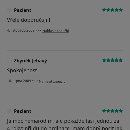
Pacient
Vřele doporučuji !
podle názoru uživatele Pacient
4. listopadu 2009
•
•
•
Nahlásit zneužití
Zbyněk Jebavý
Z
Spokojenost
podle názoru uživatele Zbyněk Jebavý
18. srpna 2009
•
•
•
Nahlásit zneužití
Pacient
Já moc nemarodím, ale pokaždé (asi jednou za
4 roky) přijdu do ordinace, mám dobrý pocit jak