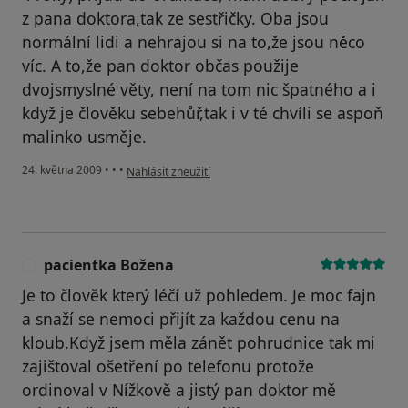
z pana doktora,tak ze sestřičky. Oba jsou
normální lidi a nehrajou si na to,že jsou něco
víc. A to,že pan doktor občas použije
dvojsmyslné věty, není na tom nic špatného a i
když je člověku sebehůř,tak i v té chvíli se aspoň
malinko usměje.
podle názoru uživatele Pacient
24. května 2009
•
•
•
Nahlásit zneužití
pacientka Božena
P
Je to člověk který léčí už pohledem. Je moc fajn
a snaží se nemoci přijít za každou cenu na
kloub.Když jsem měla zánět pohrudnice tak mi
zajištoval ošetření po telefonu protože
ordinoval v Nížkově a jistý pan doktor mě