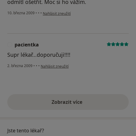
odmítl ošetřit. Moc si ho vážím.
podle názoru uživatele pacientka Božena
10. března 2009
•
•
•
Nahlásit zneužití
pacientka
P
Supr lékař...doporučuji!!!!
podle názoru uživatele pacientka
2. března 2009
•
•
•
Nahlásit zneužití
Zobrazit více
výše uvedené názory
Jste tento lékař?