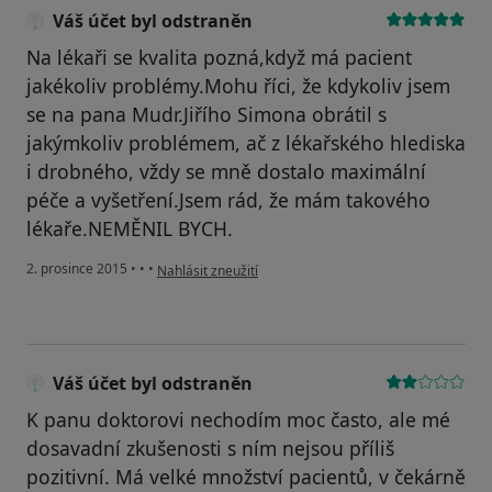
Váš účet byl odstraněn
Na lékaři se kvalita pozná,když má pacient
jakékoliv problémy.Mohu říci, že kdykoliv jsem
se na pana Mudr.Jiřího Simona obrátil s
jakýmkoliv problémem, ač z lékařského hlediska
i drobného, vždy se mně dostalo maximální
péče a vyšetření.Jsem rád, že mám takového
lékaře.NEMĚNIL BYCH.
podle názoru uživatele Váš účet byl odstraněn
2. prosince 2015
•
•
•
Nahlásit zneužití
Váš účet byl odstraněn
K panu doktorovi nechodím moc často, ale mé
dosavadní zkušenosti s ním nejsou příliš
pozitivní. Má velké množství pacientů, v čekárně