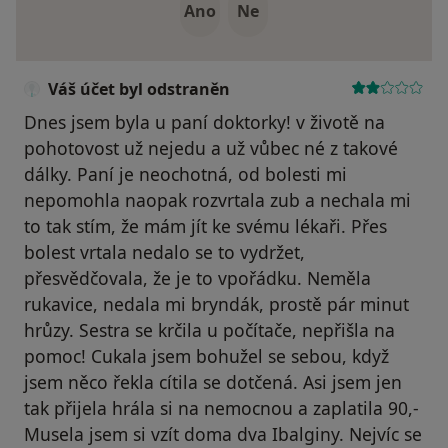
Ano
Ne
Váš účet byl odstraněn
Dnes jsem byla u paní doktorky! v životě na
pohotovost už nejedu a už vůbec né z takové
dálky. Paní je neochotná, od bolesti mi
nepomohla naopak rozvrtala zub a nechala mi
to tak stím, že mám jít ke svému lékaři. Přes
bolest vrtala nedalo se to vydržet,
přesvědčovala, že je to vpořádku. Neměla
rukavice, nedala mi bryndák, prostě pár minut
hrůzy. Sestra se krčila u počítače, nepřišla na
pomoc! Cukala jsem bohužel se sebou, když
jsem něco řekla cítila se dotčená. Asi jsem jen
tak přijela hrála si na nemocnou a zaplatila 90,-
Musela jsem si vzít doma dva Ibalginy. Nejvíc se