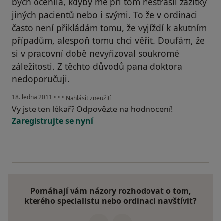
bych ocenila, kdyby mě při tom nestrašil zážitky
jiných pacientů nebo i svými. To že v ordinaci
často není přikládám tomu, že vyjíždí k akutním
případům, alespoň tomu chci věřit. Doufám, že
si v pracovní době nevyřizoval soukromé
záležitosti. Z těchto důvodů pana doktora
nedoporučuji.
podle názoru uživatele Pacient
18. ledna 2011
•
•
•
Nahlásit zneužití
Vy jste ten lékař? Odpovězte na hodnocení!
Zaregistrujte se nyní
Pomáhají vám názory rozhodovat o tom,
kterého specialistu nebo ordinaci navštívit?