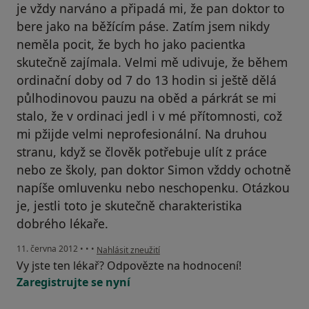
je vždy narváno a připadá mi, že pan doktor to
bere jako na běžícím páse. Zatím jsem nikdy
neměla pocit, že bych ho jako pacientka
skutečně zajímala. Velmi mě udivuje, že během
ordinační doby od 7 do 13 hodin si ještě dělá
půlhodinovou pauzu na oběd a párkrát se mi
stalo, že v ordinaci jedl i v mé přítomnosti, což
mi pžijde velmi neprofesionální. Na druhou
stranu, když se člověk potřebuje ulít z práce
nebo ze školy, pan doktor Simon vžddy ochotně
napíše omluvenku nebo neschopenku. Otázkou
je, jestli toto je skutečně charakteristika
dobrého lékaře.
podle názoru uživatele Váš účet byl odstraněn
11. června 2012
•
•
•
Nahlásit zneužití
Vy jste ten lékař? Odpovězte na hodnocení!
Zaregistrujte se nyní