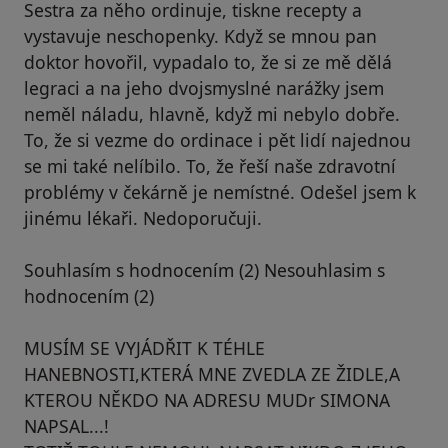
Sestra za něho ordinuje, tiskne recepty a
vystavuje neschopenky. Když se mnou pan
doktor hovořil, vypadalo to, že si ze mě dělá
legraci a na jeho dvojsmyslné narážky jsem
neměl náladu, hlavně, když mi nebylo dobře.
To, že si vezme do ordinace i pět lidí najednou
se mi také nelíbilo. To, že řeší naše zdravotní
problémy v čekárně je nemístné. Odešel jsem k
jinému lékaři. Nedoporučuji.
Souhlasím s hodnocením (2) Nesouhlasim s
hodnocením (2)
MUSÍM SE VYJÁDŘIT K TÉHLE
HANEBNOSTI,KTERÁ MNE ZVEDLA ZE ŽIDLE,A
KTEROU NĚKDO NA ADRESU MUDr SIMONA
NAPSAL...!