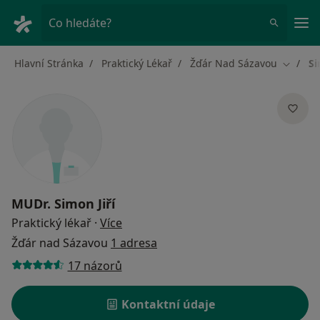
Hla
Co hledáte?
Hlavní Stránka
Praktický Lékař
Žďár Nad Sázavou
Si
Změna 
MUDr.
Simon Jiří
o specializacích
Praktický lékař
·
Více
Žďár nad Sázavou
1 adresa
17 názorů
Kontaktní údaje