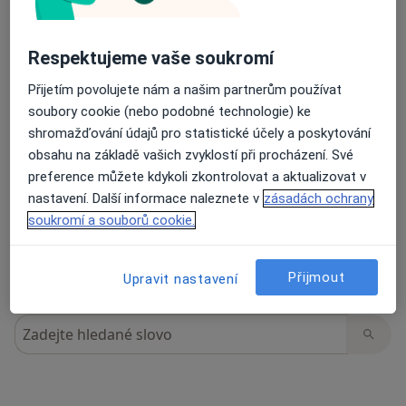
Respektujeme vaše soukromí
17 názorů
Přijetím povolujete nám a našim partnerům používat
soubory cookie (nebo podobné technologie) ke
Recenze pacientů jsou pro nás důležité.
shromažďování údajů pro statistické účely a poskytování
Specialisté nemají možnost zaplatit za
obsahu na základě vašich zvyklostí při procházení. Své
odstranění nebo změnu recenze pacienta.
preference můžete kdykoli zkontrolovat a aktualizovat v
Další informace o názorech
Další informace.
nastavení. Další informace naleznete v
zásadách ochrany
soukromí a souborů cookie.
Přijmout
Upravit nastavení
Hledejte v názorech