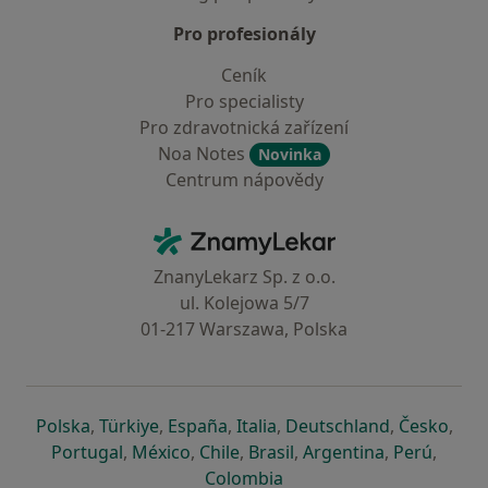
Pro profesionály
Ceník
Pro specialisty
Pro zdravotnická zařízení
Noa Notes
Novinka
Centrum nápovědy
Kontakt
ZnamyLekar - Hlavní stránka
ZnanyLekarz Sp. z o.o.
ul. Kolejowa 5/7
01-217 Warszawa, Polska
se otevře v nové záložce
se otevře v nové záložce
se otevře v nové záložce
se otevře v nové záložce
se otevře v 
se o
Polska
,
Türkiye
,
España
,
Italia
,
Deutschland
,
Česko
,
se otevře v nové záložce
se otevře v nové záložce
se otevře v nové záložce
se otevře v nové záložc
se otevře v 
se ote
Portugal
,
México
,
Chile
,
Brasil
,
Argentina
,
Perú
,
se otevře v nové záložce
Colombia