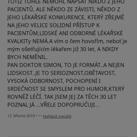
TOTIŽ TOHLE NEMOHL NAPSAT NIKDO Z JEHO
PACIENTŮ, ALE NĚKDO ZE ZÁVISTI, NĚKDO Z
JEHO LÉKAŘSKÉ KONKURENCE, KTERÝ ZŘEJMĚ
NA JEHO VELICE SOLIDNÍ PŘÍSTUP K
PACIENTŮM,LIDSKÉ ANI ODBORNÉ LÉKAŘSKÉ
KVALKITy NEMÁ.A vím o čem hovořím, neboť je
mým ošetřujícím lékařem již 30 let, A NIKDY
BYCH NEMĚNIL.
PAN DOKTOR SIMON, TO JE FORMÁT..A NEJEN
LIDSKOST..JE TO SERIOZNOST,OBĚTAVOST,
VYSOKÁ ODBORNOST, POCHOPENÍ I
SRDEČNOST SE SMYSLEM PRO HUMOR,KTERÝ
ROVNĚŽ LÉČÍ. TAK JSEM JEJ ZA TĚCH 30 LET
POZNAL JÁ ...VŘELE DOPOPRUČUJI...
podle názoru uživatele Pacient
12. března 2010
•
•
•
Nahlásit zneužití