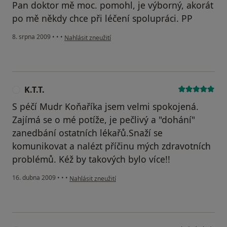
Pan doktor mě moc. pomohl, je výborný, akorát
po mě někdy chce při léčení spolupráci. PP
podle názoru uživatele Pacient
8. srpna 2009
•
•
•
Nahlásit zneužití
K.T.T.
K
S péčí Mudr Koňaříka jsem velmi spokojená.
Zajímá se o mé potíže, je pečlivý a "dohání"
zanedbání ostatních lékařů.Snaží se
komunikovat a nalézt příčinu mých zdravotních
problémů. Kéž by takových bylo více!!
podle názoru uživatele K.T.T.
16. dubna 2009
•
•
•
Nahlásit zneužití