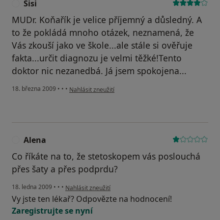
Sisi
S
MUDr. Koňařík je velice příjemný a důsledný. A
to že pokládá mnoho otázek, neznamená, že
Vás zkouší jako ve škole...ale stále si ověřuje
fakta...určit diagnozu je velmi těžké!Tento
doktor nic nezanedbá. Já jsem spokojena...
podle názoru uživatele Sisi
18. března 2009
•
•
•
Nahlásit zneužití
Alena
A
Co říkáte na to, že stetoskopem vás poslouchá
přes šaty a přes podprdu?
podle názoru uživatele Alena
18. ledna 2009
•
•
•
Nahlásit zneužití
Vy jste ten lékař? Odpovězte na hodnocení!
Zaregistrujte se nyní