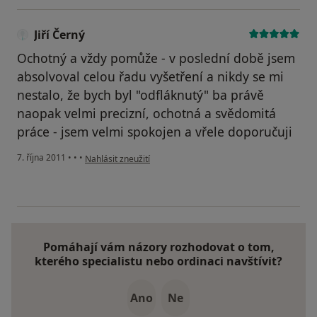
Jiří Černý
Ochotný a vždy pomůže - v poslední době jsem
absolvoval celou řadu vyšetření a nikdy se mi
nestalo, že bych byl "odfláknutý" ba právě
naopak velmi precizní, ochotná a svědomitá
práce - jsem velmi spokojen a vřele doporučuji
podle názoru uživatele Jiří Černý
7. října 2011
•
•
•
Nahlásit zneužití
Pomáhají vám názory rozhodovat o tom,
kterého specialistu nebo ordinaci navštívit?
Ano
Ne