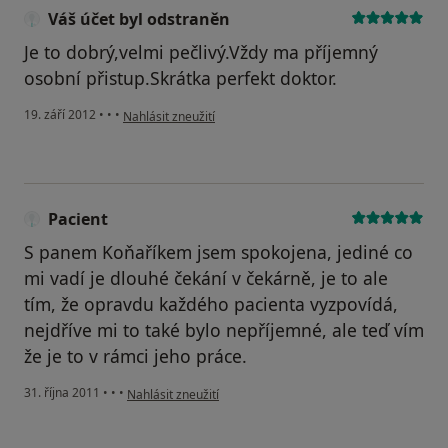
Váš účet byl odstraněn
Je to dobrý,velmi pečlivý.Vždy ma příjemný
osobní přistup.Skrátka perfekt doktor.
podle názoru uživatele Váš účet byl odstraněn
19. září 2012
•
•
•
Nahlásit zneužití
Pacient
S panem Koňaříkem jsem spokojena, jediné co
mi vadí je dlouhé čekání v čekárně, je to ale
tím, že opravdu každého pacienta vyzpovídá,
nejdříve mi to také bylo nepříjemné, ale teď vím
že je to v rámci jeho práce.
podle názoru uživatele Pacient
31. října 2011
•
•
•
Nahlásit zneužití