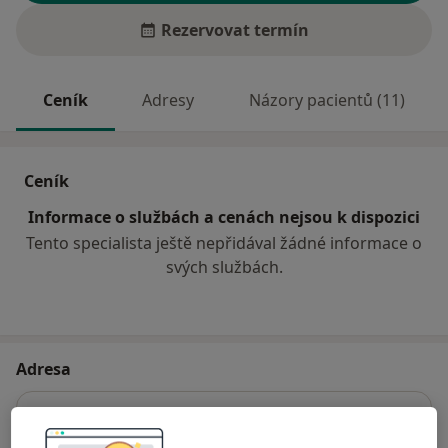
Rezervovat termín
Ceník
Adresy
Názory pacientů (11)
Ceník
Informace o službách a cenách nejsou k dispozici
Tento specialista ještě nepřidával žádné informace o
svých službách.
Adresa
Praktický lékař pro dospělé
Neratovická 237,
Kostelec nad Labem
27713