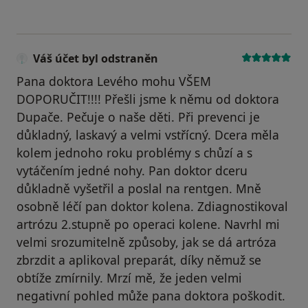
Váš účet byl odstraněn
Pana doktora Levého mohu VŠEM
DOPORUČIT!!!! Přešli jsme k němu od doktora
Dupače. Pečuje o naše děti. Při prevenci je
důkladný, laskavý a velmi vstřícný. Dcera měla
kolem jednoho roku problémy s chůzí a s
vytáčením jedné nohy. Pan doktor dceru
důkladně vyšetřil a poslal na rentgen. Mně
osobně léčí pan doktor kolena. Zdiagnostikoval
artrózu 2.stupně po operaci kolene. Navrhl mi
velmi srozumitelně způsoby, jak se dá artróza
zbrzdit a aplikoval preparát, díky němuž se
obtíže zmírnily. Mrzí mě, že jeden velmi
negativní pohled může pana doktora poškodit.