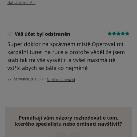
podle názoru uživatele Váš účet byl odstraněn
Nahlásit zneužití
Váš účet byl odstraněn
Super doktor na správném místě.Operoval mi
karpální tunel na ruce a protože věděl že jsem
srab tak mi vše vysvětlil a vyšel maximálně
vstříc abych se bála co nejméně
podle názoru uživatele Váš účet byl odstraněn
27. července 2015
•
•
•
Nahlásit zneužití
Pomáhají vám názory rozhodovat o tom,
kterého specialistu nebo ordinaci navštívit?