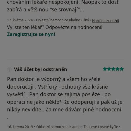
chováním lékaře nespokojení. Naopak to dost
zabírá a většinou "se srovnají"...
podle názoru uživatele S
17. května 2024
•
Oblastní nemocnice Kladno
•
Jiný
•
Nahlásit zneužití
Vy jste ten lékař? Odpovězte na hodnocení!
Zaregistrujte se nyní
Váš účet byl odstraněn
Pan doktor je výborný a všem ho vřele
doporučuji . Vstřícný , ochotný vše krásně
vysvětlí . Pan doktor se zajímá posléze i po
operaci ne jako někteří že odoperují a pak už je
nikdy nevidíte . Za mne dávám plné hodnocení
.
16. června 2019
•
Oblastní nemocnice Kladno
•
Tep levé i pravé kyčle
•