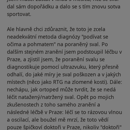
dal sám dopořádku a dalo se s tím znovu sotva
sportovat.
Ale hlavně chci zdůraznit, že toto je zcela
neadekvátní metoda diagnózy "podívat se
očima a pohmatem" na poraněný sval. Po
dalším stejném zranění jsem podstoupil léčbu v
Praze, a zjistil jsem, že poranění svalu se
diagnostikuje pomocí ultrazvuku, který přesně
odhalí, do jaké míry je sval poškozen a v jakých
místech (něco jako RTG na zlomené kosti). Dále:
nechápu, jak ortoped může tvrdit, že se nedá
léčit natažený/natržený sval. Opět po mojich
zkušenostech z toho samého zranění a
následné léčbě v Praze: léčí se to rázovou vlnou
a oscilací, ale boužel mě mrzí, že toto vědí
pouze špičkoví doktoři v Praze, nikoliv "doktoři"