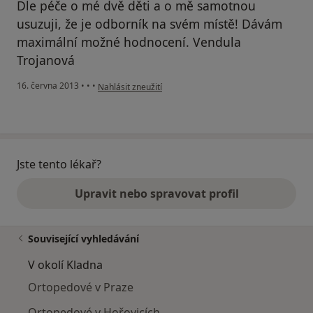
Dle péče o mé dvě děti a o mě samotnou
usuzuji, že je odborník na svém místě! Dávám
maximální možné hodnocení. Vendula
Trojanová
podle názoru uživatele Váš účet byl odstraněn
16. června 2013
•
•
•
Nahlásit zneužití
Jste tento lékař?
Upravit nebo spravovat profil
Související vyhledávání
V okolí Kladna
Ortopedové v Praze
Ortopedové v Hořovicích