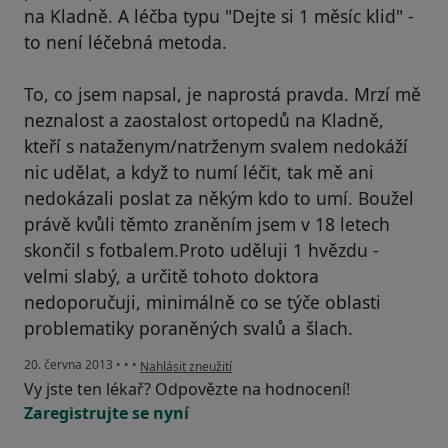
na Kladně. A léčba typu "Dejte si 1 měsíc klid" -
to není léčebná metoda.
To, co jsem napsal, je naprostá pravda. Mrzí mě
neznalost a zaostalost ortopedů na Kladně,
kteří s nataženym/natrženym svalem nedokáží
nic udělat, a když to numí léčit, tak mě ani
nedokázali poslat za někým kdo to umí. Boužel
právě kvůli těmto zraněním jsem v 18 letech
skončil s fotbalem.Proto uděluji 1 hvězdu -
velmi slabý, a určitě tohoto doktora
nedoporučuji, minimálně co se týče oblasti
problematiky poraněných svalů a šlach.
podle názoru uživatele Váš účet byl odstraněn
20. června 2013
•
•
•
Nahlásit zneužití
Vy jste ten lékař? Odpovězte na hodnocení!
Zaregistrujte se nyní