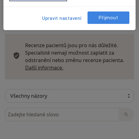
Přijmout
Upravit nastavení
5 názorů
Recenze pacientů jsou pro nás důležité.
Specialisté nemají možnost zaplatit za
odstranění nebo změnu recenze pacienta.
Další informace o názorech
Další informace.
Hledejte v názorech