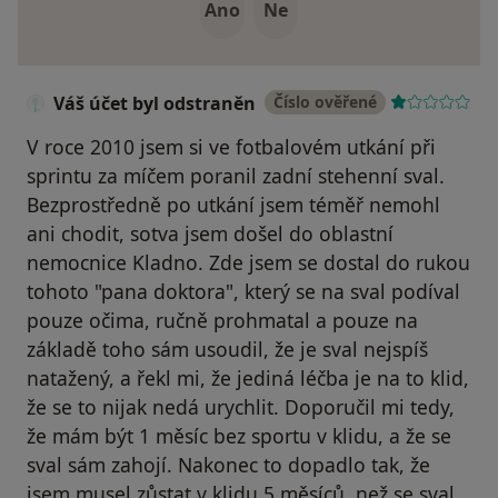
Ano
Ne
Váš účet byl odstraněn
Číslo ověřené
V roce 2010 jsem si ve fotbalovém utkání při
sprintu za míčem poranil zadní stehenní sval.
Bezprostředně po utkání jsem téměř nemohl
ani chodit, sotva jsem došel do oblastní
nemocnice Kladno. Zde jsem se dostal do rukou
tohoto "pana doktora", který se na sval podíval
pouze očima, ručně prohmatal a pouze na
základě toho sám usoudil, že je sval nejspíš
natažený, a řekl mi, že jediná léčba je na to klid,
že se to nijak nedá urychlit. Doporučil mi tedy,
že mám být 1 měsíc bez sportu v klidu, a že se
sval sám zahojí. Nakonec to dopadlo tak, že
jsem musel zůstat v klidu 5 měsíců, než se sval