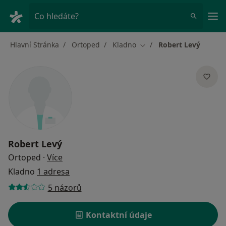
Hla
Co hledáte?
Hlavní Stránka
Ortoped
Kladno
Robert Levý
Změna města
Robert Levý
o specializacích
Ortoped
·
Více
Kladno
1 adresa
5 názorů
Kontaktní údaje