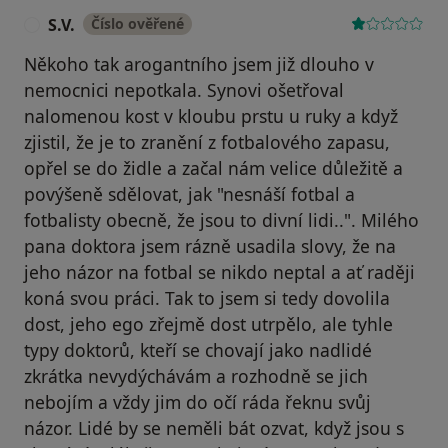
S.V.
Číslo ověřené
S
Někoho tak arogantního jsem již dlouho v
nemocnici nepotkala. Synovi ošetřoval
nalomenou kost v kloubu prstu u ruky a když
zjistil, že je to zranění z fotbalového zapasu,
opřel se do židle a začal nám velice důležitě a
povýšeně sdělovat, jak "nesnáší fotbal a
fotbalisty obecně, že jsou to divní lidi..". Milého
pana doktora jsem rázně usadila slovy, že na
jeho názor na fotbal se nikdo neptal a ať raději
koná svou práci. Tak to jsem si tedy dovolila
dost, jeho ego zřejmě dost utrpělo, ale tyhle
typy doktorů, kteří se chovají jako nadlidé
zkrátka nevydýchávám a rozhodně se jich
nebojím a vždy jim do očí ráda řeknu svůj
názor. Lidé by se neměli bát ozvat, když jsou s