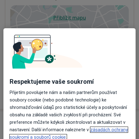
Přiblížit mapu
se otevře v nové záložce
Dostupnost
Na této adrese online kalendář není aktivní
Co mám v takové situaci udělat?
Způsoby platby (soukromé návštěvy)
Na teto adrese lékař přijímá pacienty na pojišťovnu
Detaily
Respektujeme vaše soukromí
Přijetím povolujete nám a našim partnerům používat
Více
o adrese
soubory cookie (nebo podobné technologie) ke
shromažďování údajů pro statistické účely a poskytování
obsahu na základě vašich zvyklostí při procházení. Své
Názory
preference můžete kdykoli zkontrolovat a aktualizovat v
nastavení. Další informace naleznete v
zásadách ochrany
Přidejte svůj názor
soukromí a souborů cookie.