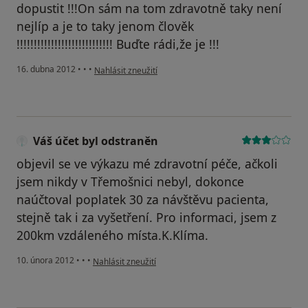
dopustit !!!On sám na tom zdravotně taky není
nejlíp a je to taky jenom člověk
!!!!!!!!!!!!!!!!!!!!!!!!!!!! Buďte rádi,že je !!!
podle názoru uživatele Váš účet byl odstraněn
16. dubna 2012
•
•
•
Nahlásit zneužití
Váš účet byl odstraněn
objevil se ve výkazu mé zdravotní péče, ačkoli
jsem nikdy v Třemošnici nebyl, dokonce
naúčtoval poplatek 30 za návštěvu pacienta,
stejně tak i za vyšetření. Pro informaci, jsem z
200km vzdáleného místa.K.Klíma.
podle názoru uživatele Váš účet byl odstraněn
10. února 2012
•
•
•
Nahlásit zneužití