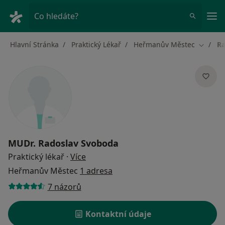
Hla
Co hledáte?
Hlavní Stránka
Praktický Lékař
Heřmanův Městec
Ra
Změna 
MUDr.
Radoslav Svoboda
o specializacích
Praktický lékař
·
Více
Heřmanův Městec
1 adresa
7 názorů
Kontaktní údaje