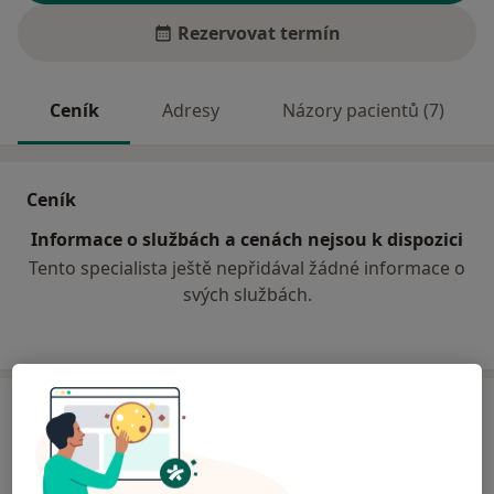
Rezervovat termín
Ceník
Adresy
Názory pacientů (7)
Ceník
Informace o službách a cenách nejsou k dispozici
Tento specialista ještě nepřidával žádné informace o
svých službách.
Adresa
Sam. ordinace PL pro dospělé
náměstí Míru 285,
Heřmanův Městec
53803