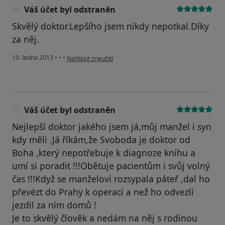
Váš účet byl odstraněn
Skvělý doktor.Lepšího jsem nikdy nepotkal.Díky
za něj.
podle názoru uživatele Váš účet byl odstraněn
10. ledna 2013
•
•
•
Nahlásit zneužití
Váš účet byl odstraněn
Nejlepší doktor jakého jsem já,můj manžel i syn
kdy měli .Já říkám,že Svoboda je doktor od
Boha ,který nepotřebuje k diagnoze knihu a
umí si poradit !!!Obětuje pacientům i svůj volný
čas !!!Když se manželovi rozsypala páteř ,dal ho
převézt do Prahy k operaci a než ho odvezli
jezdil za ním domů !
Je to skvělý člověk a nedám na něj s rodinou