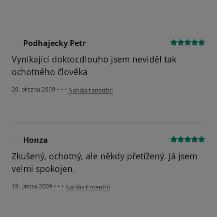
Podhajecky Petr
P
Vynikající doktor,dlouho jsem neviděl tak
ochotného člověka
podle názoru uživatele Podhajecky Petr
20. března 2009
•
•
•
Nahlásit zneužití
Honza
H
Zkušený, ochotný, ale někdy přetížený. Já jsem
velmi spokojen.
podle názoru uživatele Honza
19. února 2009
•
•
•
Nahlásit zneužití