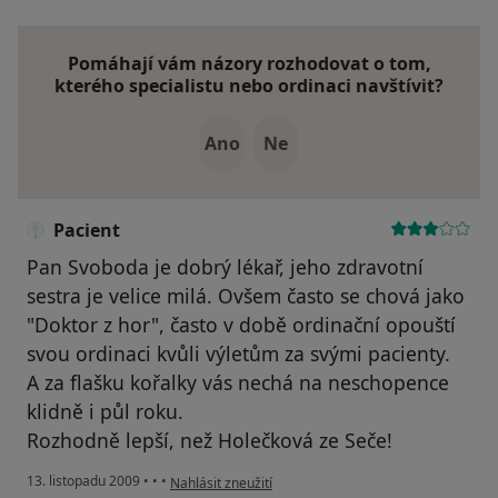
Pomáhají vám názory rozhodovat o tom,
kterého specialistu nebo ordinaci navštívit?
Ano
Ne
Pacient
Pan Svoboda je dobrý lékař, jeho zdravotní
sestra je velice milá. Ovšem často se chová jako
"Doktor z hor", často v době ordinační opouští
svou ordinaci kvůli výletům za svými pacienty.
A za flašku kořalky vás nechá na neschopence
klidně i půl roku.
Rozhodně lepší, než Holečková ze Seče!
podle názoru uživatele Pacient
13. listopadu 2009
•
•
•
Nahlásit zneužití