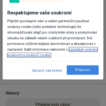
Respektujeme vaše soukromí
Přiblížit mapu
se otevře v nové záložce
Přijetím povolujete nám a našim partnerům používat
Dostupnost
soubory cookie (nebo podobné technologie) ke
Na této adrese online kalendář není aktivní
shromažďování údajů pro statistické účely a poskytování
Co mám v takové situaci udělat?
obsahu na základě vašich zvyklostí při procházení. Své
preference můžete kdykoli zkontrolovat a aktualizovat v
Způsoby platby (soukromé návštěvy)
nastavení. Další informace naleznete v
zásadách ochrany
Na teto adrese lékař přijímá pacienty na pojišťovnu
soukromí a souborů cookie.
Detaily
Přijmout
Upravit nastavení
Více
o adrese
Názory
Přidejte svůj názor