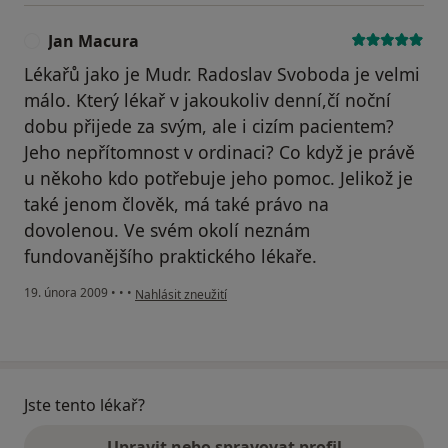
Jan Macura
J
Lékařů jako je Mudr. Radoslav Svoboda je velmi
málo. Který lékař v jakoukoliv denní,čí noční
dobu přijede za svým, ale i cizím pacientem?
Jeho nepřítomnost v ordinaci? Co když je právě
u někoho kdo potřebuje jeho pomoc. Jelikož je
také jenom člověk, má také právo na
dovolenou. Ve svém okolí neznám
fundovanějšího praktického lékaře.
podle názoru uživatele Jan Macura
19. února 2009
•
•
•
Nahlásit zneužití
Jste tento lékař?
Upravit nebo spravovat profil