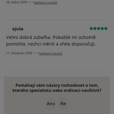
podle názoru uživatele němcová
28. ledna 2009
•
•
•
Nahlásit zneužití
ajuša
A
Velmi dobrá zubařka. Pokaždé mi ochotně
pomohla, nechci měnit a vřele doporučuji.
podle názoru uživatele ajuša
11. listopadu 2008
•
•
•
Nahlásit zneužití
Pomáhají vám názory rozhodovat o tom,
kterého specialistu nebo ordinaci navštívit?
Ano
Ne