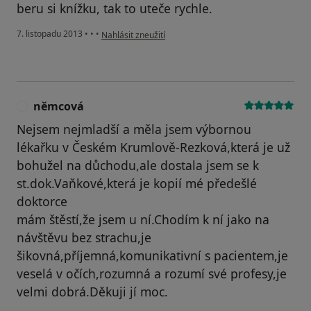
beru si knížku, tak to uteče rychle.
podle názoru uživatele Váš účet byl odstraněn
7. listopadu 2013
•
•
•
Nahlásit zneužití
němcová
N
Nejsem nejmladší a měla jsem výbornou
lékařku v Českém Krumlově-Rezková,která je už
bohužel na důchodu,ale dostala jsem se k
st.dok.Vaňkové,která je kopií mé předešlé
doktorce
mám štěstí,že jsem u ní.Chodím k ní jako na
návštěvu bez strachu,je
šikovná,příjemná,komunikativní s pacientem,je
veselá v očích,rozumná a rozumí své profesy,je
velmi dobrá.Děkuji jí moc.