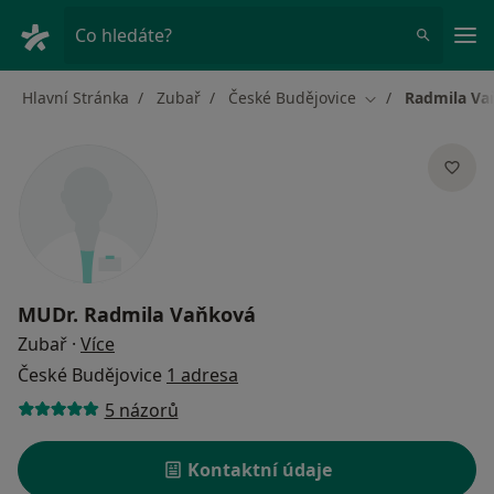
Hla
Co hledáte?
Hlavní Stránka
Zubař
České Budějovice
Radmila Va
Změna města
MUDr.
Radmila Vaňková
o specializacích
Zubař
·
Více
České Budějovice
1 adresa
5 názorů
Kontaktní údaje