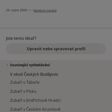
```
podle názoru uživatele J
29. srpna 2008
•
•
•
Nahlásit zneužití
Jste tento lékař?
Upravit nebo spravovat profil
Související vyhledávání
V okolí Českých Budějovic
Zubaři v Táboře
Zubaři v Písku
Zubaři v Jindřichově Hradci
Zubaři v Českém Krumlově