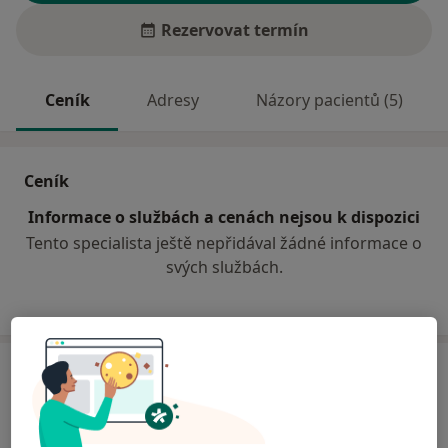
Rezervovat termín
Ceník
Adresy
Názory pacientů (5)
Ceník
Informace o službách a cenách nejsou k dispozici
Tento specialista ještě nepřidával žádné informace o
svých službách.
Adresa
Stomatologická ordinace
Dobrovodská 113/947,
České Budějovice
37006