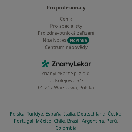
Pro profesionály
Ceník
Pro specialisty
Pro zdravotnická zařízení
Noa Notes
Novinka
Centrum nápovědy
Kontakt
ZnamyLekar - Hlavní stránka
ZnanyLekarz Sp. z o.o.
ul. Kolejowa 5/7
01-217 Warszawa, Polska
se otevře v nové záložce
se otevře v nové záložce
se otevře v nové záložce
se otevře v nové záložce
se otevře v 
se o
Polska
,
Türkiye
,
España
,
Italia
,
Deutschland
,
Česko
,
se otevře v nové záložce
se otevře v nové záložce
se otevře v nové záložce
se otevře v nové záložc
se otevře v 
se ote
Portugal
,
México
,
Chile
,
Brasil
,
Argentina
,
Perú
,
se otevře v nové záložce
Colombia