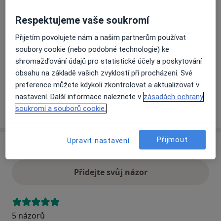
Respektujeme vaše soukromí
Přiblížit mapu
se otevře v nové záložce
Přijetím povolujete nám a našim partnerům používat
soubory cookie (nebo podobné technologie) ke
Dostupnost
Na této adrese online kalendář není aktivní
shromažďování údajů pro statistické účely a poskytování
Co mám v takové situaci udělat?
obsahu na základě vašich zvyklostí při procházení. Své
preference můžete kdykoli zkontrolovat a aktualizovat v
nastavení. Další informace naleznete v
zásadách ochrany
Více
soukromí a souborů cookie.
o adrese
Přijmout
Upravit nastavení
Názory
Přidejte svůj názor
5 názorů