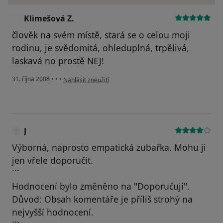
Klimešová Z.
K
člověk na svém místě, stará se o celou moji
rodinu, je svědomitá, ohleduplná, trpělivá,
laskavá no prostě NEJ!
podle názoru uživatele Klimešová Z.
31. října 2008
•
•
•
Nahlásit zneužití
J
Výborná, naprosto empatická zubařka. Mohu ji
jen vřele doporučit.
```
Hodnocení bylo změněno na "Doporučuji".
Důvod: Obsah komentáře je příliš strohý na
nejvyšší hodnocení.