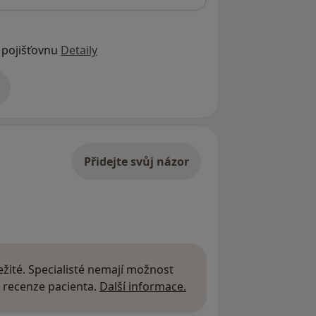
 pojišťovnu
Detaily
adrese
Přidejte svůj názor
žité. Specialisté nemají možnost
Další informace o názor
 recenze pacienta.
Další informace.