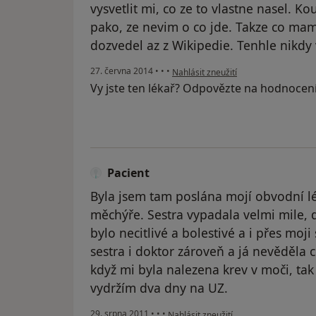
vysvetlit mi, co ze to vlastne nasel. K
pako, ze nevim o co jde. Takze co mam
dozvedel az z Wikipedie. Tenhle nikdy 
podle názoru uživatele Váš účet byl 
27. června 2014
•
•
•
Nahlásit zneužití
Vy jste ten lékař? Odpovězte na hodnocen
Pacient
Byla jsem tam poslána mojí obvodní 
měchýře. Sestra vypadala velmi mile, 
bylo necitlivé a bolestivé a i přes moj
sestra i doktor zároveň a já nevěděla co
když mi byla nalezena krev v moči, tak 
vydržím dva dny na UZ.
podle názoru uživatele Pacient
29. srpna 2011
•
•
•
Nahlásit zneužití