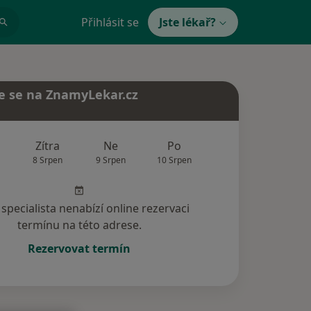
Přihlásit se
Jste lékař?
e se na ZnamyLekar.cz
Zítra
Ne
Po
Út
St
8 Srpen
9 Srpen
10 Srpen
11 Srpen
12 Srp
specialista nenabízí online rezervaci
termínu na této adrese.
Rezervovat termín