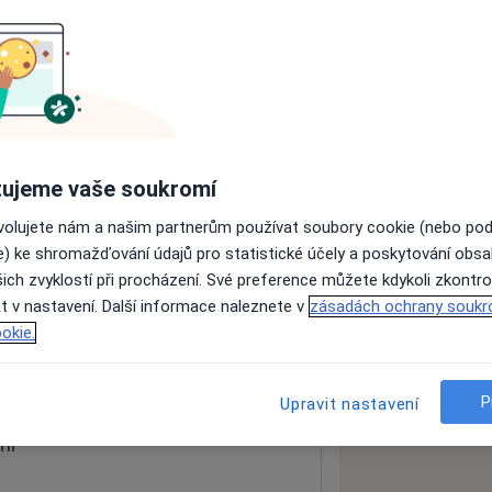
ách nejsou k dispozici
ádné informace o svých službách.
ujeme vaše soukromí
ovolujete nám a našim partnerům používat soubory cookie (nebo po
e) ke shromažďování údajů pro statistické účely a poskytování obs
ich zvyklostí při procházení. Své preference můžete kdykoli zkontro
t v nastavení. Další informace naleznete v
zásadách ochrany soukr
2 00
okie.
 mapu
 otevře v nové záložce
P
Upravit nastavení
ní