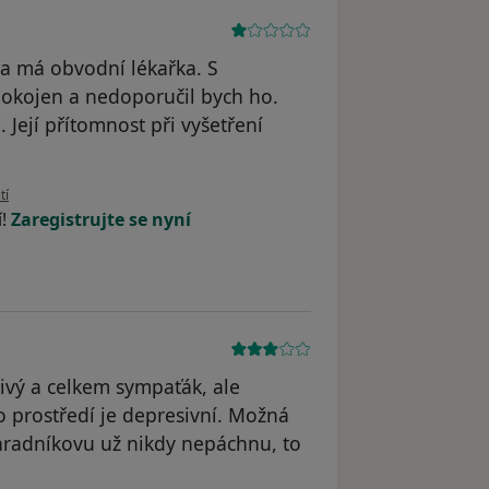
la má obvodní lékařka. S
okojen a nedoporučil bych ho.
Její přítomnost při vyšetření
ivatele Váš účet byl odstraněn
tí
í!
Zaregistrujte se nyní
ivý a celkem sympaťák, ale
o prostředí je depresivní. Možná
ahradníkovu už nikdy nepáchnu, to