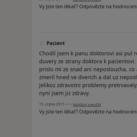
Vy jste ten lékař? Odpovězte na hodnocen
Pacient
Chodil jsem k panu doktorovi asi pul r
duvery ze strany doktora k pacientovi
prislo mi ze snad ani neposloucha, co 
zmeril hned ve dverich a dal uz nepos
Jelikoz zdravotni problemy pretrvavaly
nyni jsem jiz zdravy.
podle názoru uživatele Pacient
15. srpna 2011
•
•
•
Nahlásit zneužití
Vy jste ten lékař? Odpovězte na hodnocen