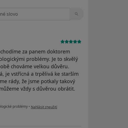
zorech
éta chodíme za panem doktorem
logickými problémy. Je to skvělý
ž obě chováme velkou důvěru.
, je vstřícná a trpělivá ke starším
sme rády, že jsme potkaly takový
 můžeme vždy s důvěrou obrátit.
podle názoru uživatele Váš účet byl odstraněn
ologické problémy
•
Nahlásit zneužití