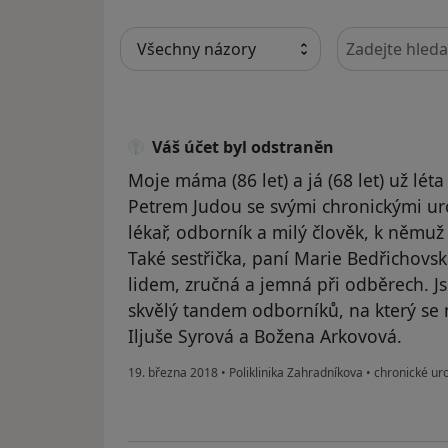
Hledejte v ná
Váš účet byl odstraněn
Moje máma (86 let) a já (68 let) už l
Petrem Judou se svými chronickými uro
lékař, odborník a milý člověk, k němu
Také sestřička, paní Marie Bedřichovská
lidem, zručná a jemná při odběrech. J
skvělý tandem odborníků, na který se
Iljuše Syrová a Božena Arkovová.
19. března 2018
•
Poliklinika Zahradníkova
•
chronické ur