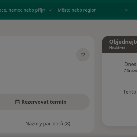
ace, nemoc nebo příjmení
Město nebo region
Objednejt
Neaktivní
cích
Dnes
7 Srpen
Tento 
Rezervovat termín
Názory pacientů (8)