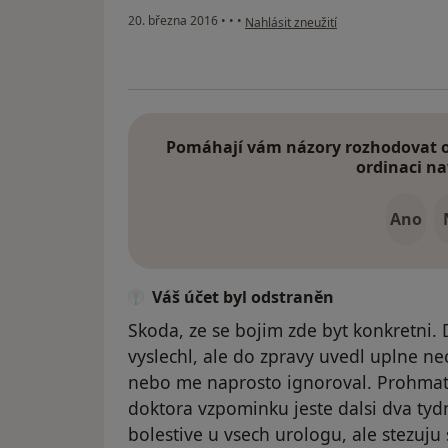
podle názoru uživatele Váš účet byl 
20. března 2016
•
•
•
Nahlásit zneužití
Pomáhají vám názory rozhodovat o 
ordinaci na
Ano
Váš účet byl odstraněn
Skoda, ze se bojim zde byt konkretni. 
vyslechl, ale do zpravy uvedl uplne ne
nebo me naprosto ignoroval. Prohmata
doktora vzpominku jeste dalsi dva tyd
bolestive u vsech urologu, ale stezuj