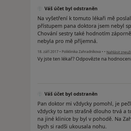
Váš účet byl odstraněn
Na vyšetření k tomuto lékaři mě posla
přístupem pana doktora jsem nebyl sp
Chování sestry také hodnotím záporně. 
nebyla pro mě příjemná.
podle názoru už
18. září 2017
•
Poliklinika Zahradníkova
•
•
Nahlásit zneuži
Vy jste ten lékař? Odpovězte na hodnocen
Váš účet byl odstraněn
Pan doktor mi vždycky pomohl, je pečl
vždycky to tam strašně dlouho trvá a t
na jiné klinice by byl v pohodě. Na Z
bych si radši ukousala nohu.