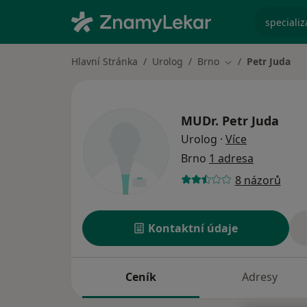
specializ
Hlavní Stránka
Urolog
Brno
Petr Juda
Změna města
MUDr.
Petr Juda
o specializa
Urolog
·
Více
Brno
1 adresa
8 názorů
Kontaktní údaje
Ceník
Adresy