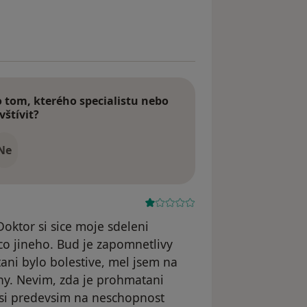
odstraněn
tom, kterého specialistu nebo
vštívit?
Ne
Doktor si sice moje sdeleni
co jineho. Bud je zapomnetlivy
ni bylo bolestive, mel jsem na
ny. Nevim, zda je prohmatani
u si predevsim na neschopnost