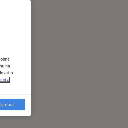
dobné
ahu na
lovat a
omí a
řijmout