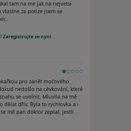
oukal tam na me jak na nejvetsi
 vlastne za potize jsem se
vic.
odstraněn
í!
Zaregistrujte se nyní
lékařkou pro zánět močového
dokud nedošlo na cévkování, které
i snahu se uvolnit. Mluvila na mě
 dělat dřív. Byla to rychlovka a i
se mě pan doktor zeptal, jestli