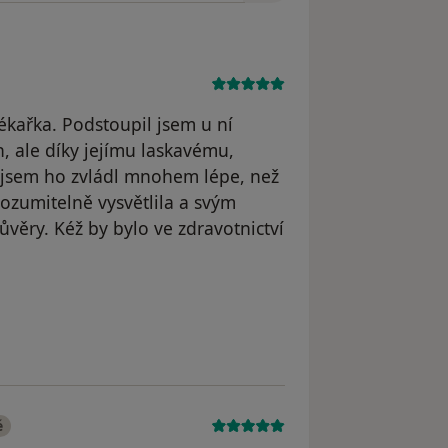
kařka. Podstoupil jsem u ní
h, ale díky jejímu laskavému,
jsem ho zvládl mnohem lépe, než
rozumitelně vysvětlila a svým
věry. Kéž by bylo ve zdravotnictví
 Aleš
é