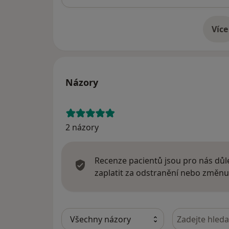
Více
o 
Názory
2 názory
Recenze pacientů jsou pro nás důle
zaplatit za odstranění nebo změnu
Hledejte v ná