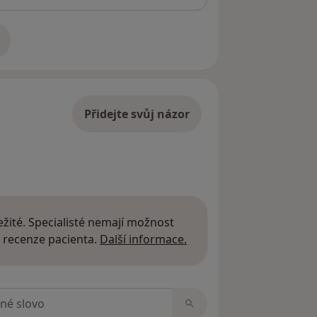
adrese
Přidejte svůj názor
žité. Specialisté nemají možnost
Další informace o názor
 recenze pacienta.
Další informace.
zorech