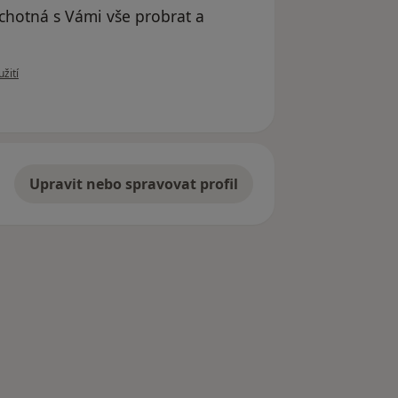
ochotná s Vámi vše probrat a
 uživatele Váš účet byl odstraněn
žití
Upravit nebo spravovat profil