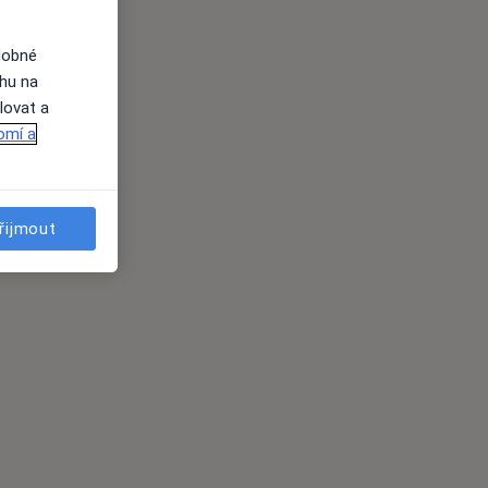
dobné
ahu na
lovat a
omí a
řijmout