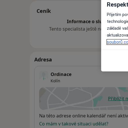
Respekt
Ceník
Přijetím p
Informace o službách a cen
technologi
základě vaš
Tento specialista ještě nepřidával ž
aktualizova
souborů co
Adresa
Ordinace
Kolín
Přiblížit
se
Dostupnost
Na této adrese online kalendář není aktiv
Co mám v takové situaci udělat?