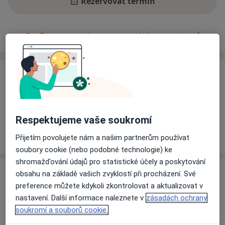
Rezervovat termín
Ceník
Adresy
Názory pacientů
Ceník
Informace o službách a cenách nejsou k dispozici
Tento specialista ještě nepřidával žádné informace o
Respektujeme vaše soukromí
svých službách.
Přijetím povolujete nám a našim partnerům používat
soubory cookie (nebo podobné technologie) ke
shromažďování údajů pro statistické účely a poskytování
Adresa
obsahu na základě vašich zvyklostí při procházení. Své
preference můžete kdykoli zkontrolovat a aktualizovat v
Klinika rehabilitace a tělovýchovného
nastavení. Další informace naleznete v
zásadách ochrany
lékařství 2.LF UK a FN Motol
soukromí a souborů cookie.
V Úvalu 84,
Praha
15006