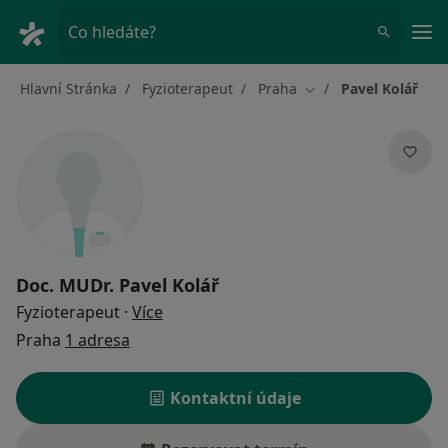
Hla
Co hledáte?
Hlavní Stránka
Fyzioterapeut
Praha
Pavel Kolář
Změna města
Doc. MUDr.
Pavel Kolář
o specializacích
Fyzioterapeut
·
Více
Praha
1 adresa
Kontaktní údaje