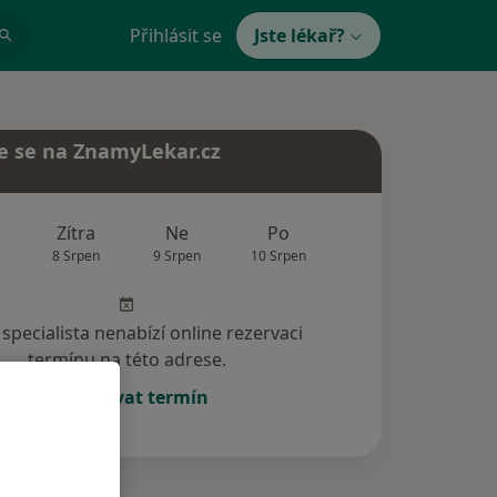
Přihlásit se
Jste lékař?
e se na ZnamyLekar.cz
Zítra
Ne
Po
Út
St
8 Srpen
9 Srpen
10 Srpen
11 Srpen
12 Srp
specialista nenabízí online rezervaci
termínu na této adrese.
Rezervovat termín