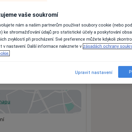
ujeme vaše soukromí
ách nejsou k dispozici
ovolujete nám a našim partnerům používat soubory cookie (nebo po
ádné informace o svých službách.
e) ke shromažďování údajů pro statistické účely a poskytování obs
ich zvyklostí při procházení. Své preference můžete kdykoli zkontro
t v nastavení. Další informace naleznete v
zásadách ochrany soukr
okie.
P
Upravit nastavení
loga
 mapu
 otevře v nové záložce
ní