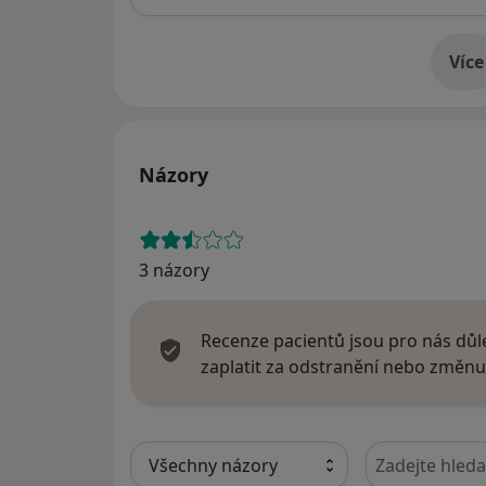
Více
o 
Názory
3 názory
Recenze pacientů jsou pro nás důle
zaplatit za odstranění nebo změnu
Hledejte v ná