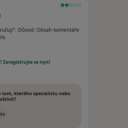
g
učuji". Důvod: Obsah komentáře
ře.
na
í!
Zaregistrujte se nyní
tom, kterého specialistu nebo
vštívit?
Ne