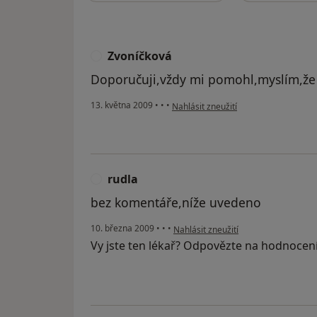
Zvoníčková
Z
Doporučuji,vždy mi pomohl,myslím,že 
podle názoru uživatele Zvoníčková
13. května 2009
•
•
•
Nahlásit zneužití
rudla
R
bez komentáře,níže uvedeno
podle názoru uživatele rudla
10. března 2009
•
•
•
Nahlásit zneužití
Vy jste ten lékař? Odpovězte na hodnocen