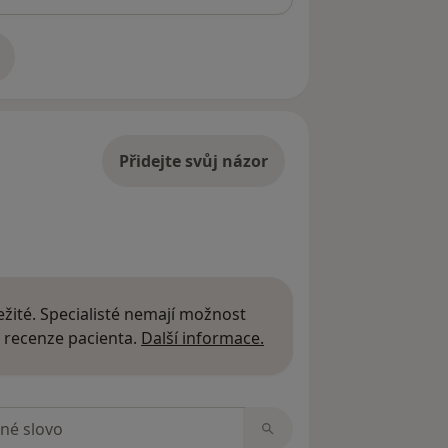
adrese
Přidejte svůj názor
žité. Specialisté nemají možnost
Další informace o názor
 recenze pacienta.
Další informace.
zorech