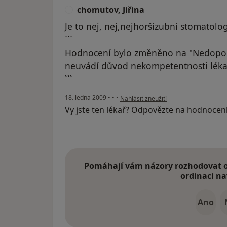
chomutov, Jiřina
C
Je to nej, nej,nejhoršízubní stomatolo
```
Hodnocení bylo změněno na "Nedopor
neuvádí důvod nekompetentnosti léka
```
podle názoru uživatele chomutov, Jiři
18. ledna 2009
•
•
•
Nahlásit zneužití
Vy jste ten lékař? Odpovězte na hodnocen
Pomáhají vám názory rozhodovat o 
ordinaci na
Ano