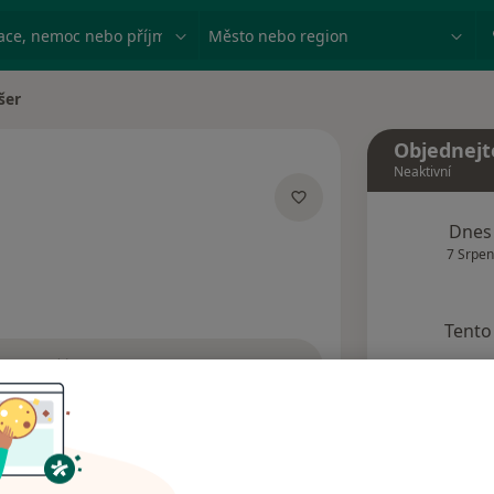
ace, nemoc nebo příjmení
Město nebo region
šer
Objednejt
Neaktivní
ích
Dnes
7 Srpen
Tento 
Rezervovat termín
Názory pacientů (3)