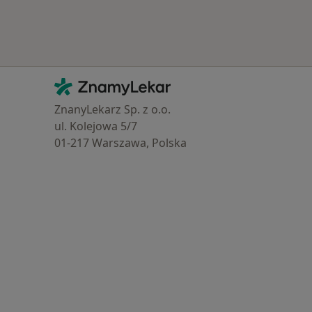
Kontakt
ZnamyLekar - Hlavní stránka
ZnanyLekarz Sp. z o.o.
ul. Kolejowa 5/7
01-217 Warszawa, Polska