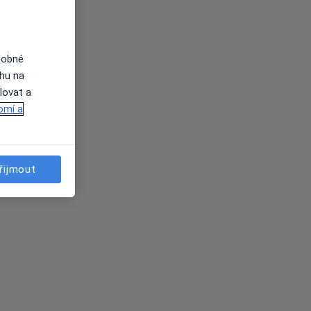
dobné
ahu na
lovat a
omí a
řijmout