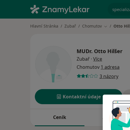
specializ
Hlavní Stránka
Zubař
Chomutov
Otto Hil
Změna města
MUDr.
Otto Hilšer
o specializac
Zubař
·
Více
Chomutov
1 adresa
3 názory
Kontaktní údaje
Ceník
Adresy