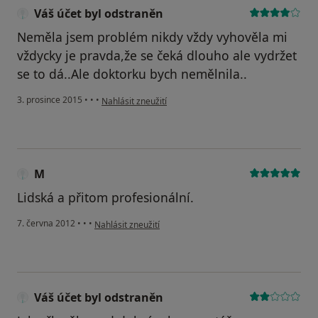
Váš účet byl odstraněn
Neměla jsem problém nikdy vždy vyhověla mi
vždycky je pravda,že se čeká dlouho ale vydržet
se to dá..Ale doktorku bych nemělnila..
podle názoru uživatele Váš účet byl odstraněn
3. prosince 2015
•
•
•
Nahlásit zneužití
M
Lidská a přitom profesionální.
podle názoru uživatele M
7. června 2012
•
•
•
Nahlásit zneužití
Váš účet byl odstraněn