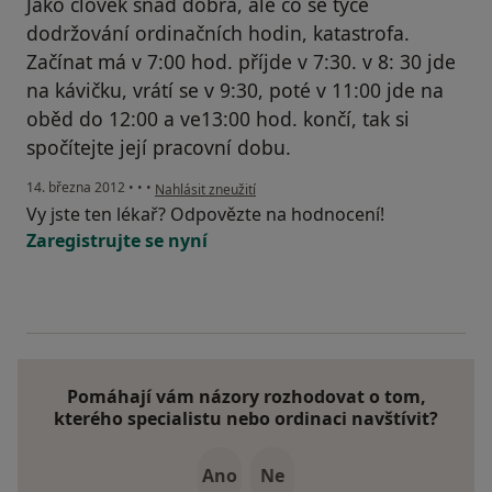
Jako člověk snad dobrá, ale co se týče
dodržování ordinačních hodin, katastrofa.
Začínat má v 7:00 hod. příjde v 7:30. v 8: 30 jde
na kávičku, vrátí se v 9:30, poté v 11:00 jde na
oběd do 12:00 a ve13:00 hod. končí, tak si
spočítejte její pracovní dobu.
podle názoru uživatele Váš účet byl odstraněn
14. března 2012
•
•
•
Nahlásit zneužití
Vy jste ten lékař? Odpovězte na hodnocení!
Zaregistrujte se nyní
Pomáhají vám názory rozhodovat o tom,
kterého specialistu nebo ordinaci navštívit?
Ano
Ne