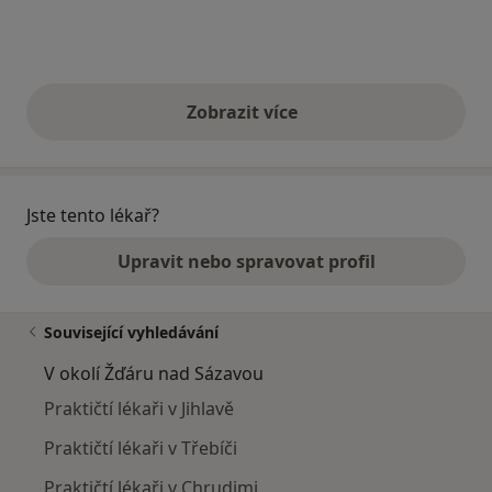
Zobrazit více
výše uvedené názory
Jste tento lékař?
Upravit nebo spravovat profil
Související vyhledávání
V okolí Žďáru nad Sázavou
Praktičtí lékaři v Jihlavě
Praktičtí lékaři v Třebíči
Praktičtí lékaři v Chrudimi