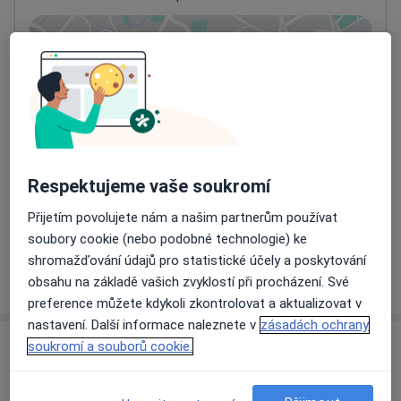
Přiblížit mapu
se otevře v nové záložce
Dostupnost
Na této adrese online kalendář není aktivní
Co mám v takové situaci udělat?
Způsoby platby (soukromé návštěvy)
Respektujeme vaše soukromí
Na teto adrese lékař přijímá pacienty na pojišťovnu
Přijetím povolujete nám a našim partnerům používat
Detaily
soubory cookie (nebo podobné technologie) ke
shromažďování údajů pro statistické účely a poskytování
Více
obsahu na základě vašich zvyklostí při procházení. Své
o adrese
preference můžete kdykoli zkontrolovat a aktualizovat v
nastavení. Další informace naleznete v
zásadách ochrany
soukromí a souborů cookie.
Názory
Přidejte svůj názor