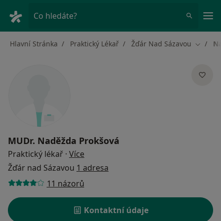
Hla
Co hledáte?
Hlavní Stránka
Praktický Lékař
Žďár Nad Sázavou
N
Změna 
MUDr.
Naděžda Prokšová
o specializacích
Praktický lékař
·
Více
Žďár nad Sázavou
1 adresa
11 názorů
Kontaktní údaje