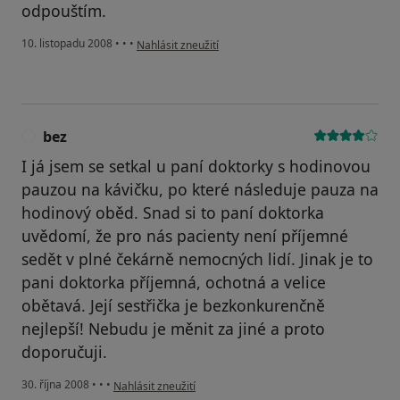
odpouštím.
podle názoru uživatele Pacient
10. listopadu 2008
•
•
•
Nahlásit zneužití
bez
B
I já jsem se setkal u paní doktorky s hodinovou
pauzou na kávičku, po které následuje pauza na
hodinový oběd. Snad si to paní doktorka
uvědomí, že pro nás pacienty není příjemné
sedět v plné čekárně nemocných lidí. Jinak je to
pani doktorka příjemná, ochotná a velice
obětavá. Její sestřička je bezkonkurenčně
nejlepší! Nebudu je měnit za jiné a proto
doporučuji.
podle názoru uživatele bez
30. října 2008
•
•
•
Nahlásit zneužití