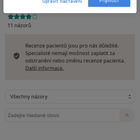
Přijmout
Upravit nastavení
11 názorů
Recenze pacientů jsou pro nás důležité.
Specialisté nemají možnost zaplatit za
odstranění nebo změnu recenze pacienta.
Další informace o názorech
Další informace.
Hledejte v názorech