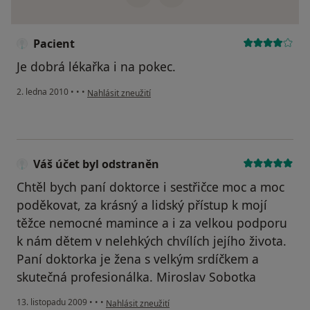
Pacient
Je dobrá lékařka i na pokec.
podle názoru uživatele Pacient
2. ledna 2010
•
•
•
Nahlásit zneužití
Váš účet byl odstraněn
Chtěl bych paní doktorce i sestřičce moc a moc
poděkovat, za krásný a lidský přístup k mojí
těžce nemocné mamince a i za velkou podporu
k nám dětem v nelehkých chvílích jejího života.
Paní doktorka je žena s velkým srdíčkem a
skutečná profesionálka. Miroslav Sobotka
podle názoru uživatele Váš účet byl odstraněn
13. listopadu 2009
•
•
•
Nahlásit zneužití