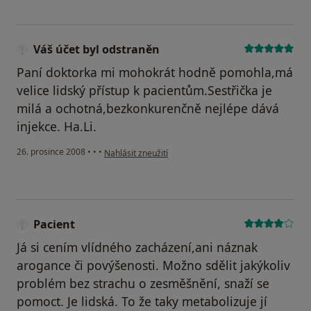
Váš účet byl odstraněn
Paní doktorka mi mohokrát hodně pomohla,má
velice lidský přístup k pacientům.Sestřička je
milá a ochotná,bezkonkurenčně nejlépe dává
injekce. Ha.Li.
podle názoru uživatele Váš účet byl odstraněn
26. prosince 2008
•
•
•
Nahlásit zneužití
Pacient
Já si cením vlídného zacházení,ani náznak
arogance či povýšenosti. Možno sdělit jakýkoliv
problém bez strachu o zesměšnění, snaží se
pomoct. Je lidská. To že taky metabolizuje jí