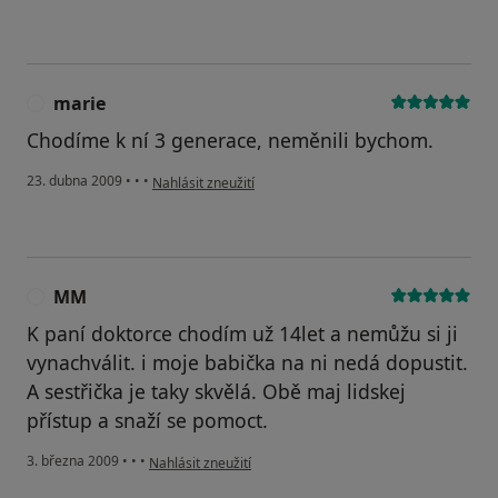
marie
M
Chodíme k ní 3 generace, neměnili bychom.
podle názoru uživatele marie
23. dubna 2009
•
•
•
Nahlásit zneužití
MM
M
K paní doktorce chodím už 14let a nemůžu si ji
vynachválit. i moje babička na ni nedá dopustit.
A sestřička je taky skvělá. Obě maj lidskej
přístup a snaží se pomoct.
podle názoru uživatele MM
3. března 2009
•
•
•
Nahlásit zneužití