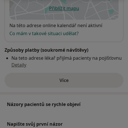
Přiblížit mapu
se otevře v nové záložce
Dostupnost
Na této adrese online kalendář není aktivní
Co mám v takové situaci udělat?
Způsoby platby (soukromé návštěvy)
Na teto adrese lékař přijímá pacienty na pojišťovnu
Detaily
Více
o adrese
Názory pacientů se rychle objeví
Napište svůj první názor