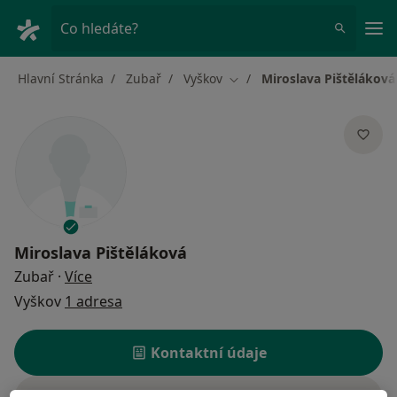
Hla
Co hledáte?
Hlavní Stránka
Zubař
Vyškov
Miroslava Pištěláková
Změna města
Miroslava Pištěláková
o specializacích
Zubař
·
Více
Vyškov
1 adresa
Kontaktní údaje