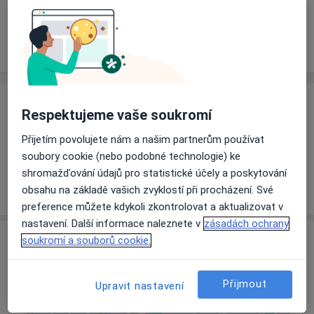
Rezervovat termín
Ceník
Adresy
Názory pacientů
Ceník
Respektujeme vaše soukromí
Informace o službách a cenách nejsou k dispozici
Přijetím povolujete nám a našim partnerům používat
Tento specialista ještě nepřidával žádné informace o
soubory cookie (nebo podobné technologie) ke
svých službách.
shromažďování údajů pro statistické účely a poskytování
obsahu na základě vašich zvyklostí při procházení. Své
preference můžete kdykoli zkontrolovat a aktualizovat v
nastavení. Další informace naleznete v
zásadách ochrany
Adresa
soukromí a souborů cookie.
Zubní laboratoř
Přijmout
Upravit nastavení
Puškinova 63,
Vyškov
68201