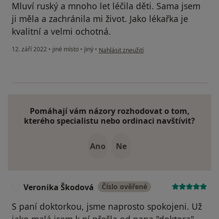
Mluví ruský a mnoho let léčila děti. Sama jsem
ji měla a zachránila mi život. Jako lékařka je
kvalitní a velmi ochotná.
podle názoru uživatele Martina Belíčková
12. září 2022
•
jiné místo
•
Jiný
•
Nahlásit zneužití
Pomáhají vám názory rozhodovat o tom,
kterého specialistu nebo ordinaci navštívit?
Ano
Ne
Veronika Škodová
Číslo ověřené
V
S paní doktorkou, jsme naprosto spokojeni. Už