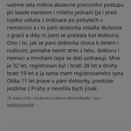
vazime cela rodina skutecne precizniho postupu
pri kazde navsteve i mileho jednani (ja i pred
injekci utikala z ordinace po pobytech v
nemocnici a i to pani doktorka zvladla skutecne
s gracii a diky ni jsem se prestala bat doktoru).
Ono i to, jak se pani doktorka chova k detem i
rodicum, pomaha nemit stres z leku, doktoru i
nemoci a mnohem lepe se deti uzdravuji. Mne
je 32 let, registrovan byl i bratr 28 let a druhy
bratr 19 let a ja sama mam registrovaneho syna
Otika 11 let prave u pani doktorky, prestoze
jezdime z Prahy a nevolila bych jinak.
29. ledna 2020
•
Soukromá ordinace dětské lékařky
•
Jiný
•
podle názoru uživatele Váš účet byl odstraněn
Nahlásit zneužití