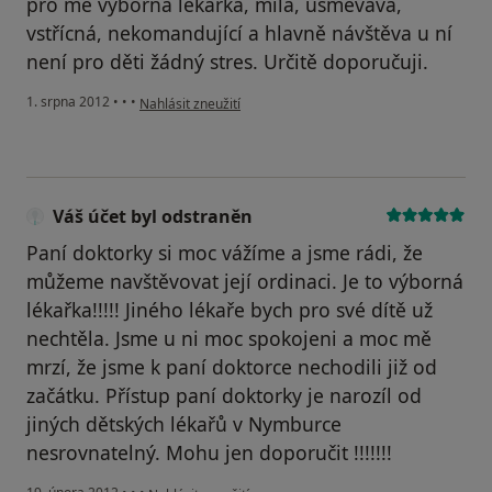
pro mě výborná lékařka, milá, usměvavá,
vstřícná, nekomandující a hlavně návštěva u ní
není pro děti žádný stres. Určitě doporučuji.
podle názoru uživatele Váš účet byl odstraněn
1. srpna 2012
•
•
•
Nahlásit zneužití
Váš účet byl odstraněn
Paní doktorky si moc vážíme a jsme rádi, že
můžeme navštěvovat její ordinaci. Je to výborná
lékařka!!!!! Jiného lékaře bych pro své dítě už
nechtěla. Jsme u ni moc spokojeni a moc mě
mrzí, že jsme k paní doktorce nechodili již od
začátku. Přístup paní doktorky je narozíl od
jiných dětských lékařů v Nymburce
nesrovnatelný. Mohu jen doporučit !!!!!!!
podle názoru uživatele Váš účet byl odstraněn