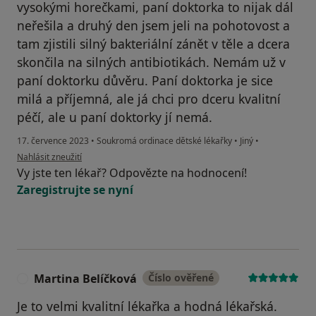
vysokými horečkami, paní doktorka to nijak dál
neřešila a druhý den jsem jeli na pohotovost a
tam zjistili silný bakteriální zánět v těle a dcera
skončila na silných antibiotikách. Nemám už v
paní doktorku důvěru. Paní doktorka je sice
milá a příjemná, ale já chci pro dceru kvalitní
péčí, ale u paní doktorky jí nemá.
17. července 2023
•
Soukromá ordinace dětské lékařky
•
Jiný
•
podle názoru uživatele S.E.
Nahlásit zneužití
Vy jste ten lékař? Odpovězte na hodnocení!
Zaregistrujte se nyní
Martina Belíčková
Číslo ověřené
M
Je to velmi kvalitní lékařka a hodná lékařská.