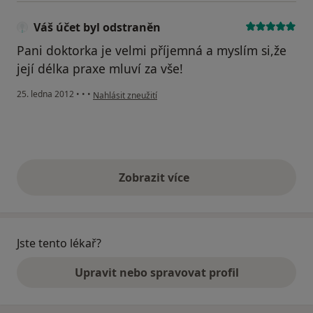
Váš účet byl odstraněn
Pani doktorka je velmi příjemná a myslím si,že
její délka praxe mluví za vše!
podle názoru uživatele Váš účet byl odstraněn
25. ledna 2012
•
•
•
Nahlásit zneužití
Zobrazit více
výše uvedené názory
Jste tento lékař?
Upravit nebo spravovat profil