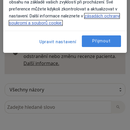
obsahu na základě vašich zvyklostí při procházení. Své
preference můžete kdykoli zkontrolovat a aktualizovat v
nastavení. Další informace naleznete v
zásadách ochrany
soukromí a souborů cookie.
21 názorů
Přijmout
Upravit nastavení
Recenze pacientů jsou pro nás důležité.
Specialisté nemají možnost zaplatit za
odstranění nebo změnu recenze pacienta.
Další informace o názorech
Další informace.
Hledejte v názorech