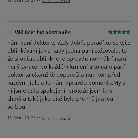
19. února 2012
•
•
•
Nahlásit zneužití
Váš účet byl odstraněn
nám paní doktorky vždy dobře poradí.co se týče
oblinkávání jak si tady jedna paní stěžovala, to
že si občas ublinkne je opravdu normální.nám
malý zvracel po každém krmení a to nám paní
doktorka okamžitě doporučila nutriton před
každým jídle a to nám opravdu pomohlo.My s
ní jsme teda spokojení, protože jsem k ní
chodila také jako dítě byla pro mě jasnou
volbou
podle názoru uživatele Váš účet byl odstraněn
16. února 2012
•
•
•
Nahlásit zneužití