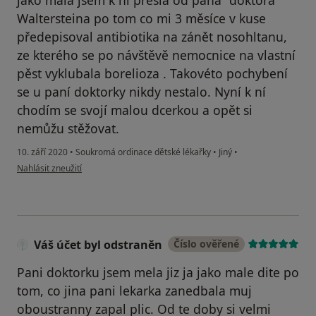
jako malá jsem k ní přešla od pana "doktora"
Waltersteina po tom co mi 3 měsíce v kuse
předepisoval antibiotika na zánět nosohltanu,
ze kterého se po návštěvě nemocnice na vlastní
pěst vyklubala borelioza . Takovéto pochybení
se u paní doktorky nikdy nestalo. Nyní k ní
chodím se svojí malou dcerkou a opět si
nemůžu stěžovat.
10. září 2020
•
Soukromá ordinace dětské lékařky
•
Jiný
•
podle názoru uživatele Veronika Škodová
Nahlásit zneužití
Váš účet byl odstraněn
Číslo ověřené
Pani doktorku jsem mela jiz ja jako male dite po
tom, co jina pani lekarka zanedbala muj
oboustranny zapal plic. Od te doby si velmi