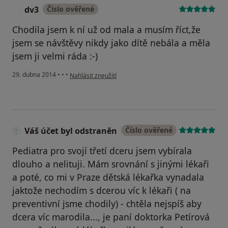
dv3
Číslo ověřené
D
Chodila jsem k ní už od mala a musím říct,že
jsem se návštěvy nikdy jako dítě nebála a měla
jsem ji velmi ráda :-)
podle názoru uživatele dv3
29. dubna 2014
•
•
•
Nahlásit zneužití
Váš účet byl odstraněn
Číslo ověřené
Pediatra pro svojí třetí dceru jsem vybírala
dlouho a nelituji. Mám srovnání s jinými lékaři
a poté, co mi v Praze dětská lékařka vynadala
jaktože nechodím s dcerou víc k lékaři ( na
preventivní jsme chodily) - chtěla nejspíš aby
dcera víc marodila..., je paní doktorka Petírová