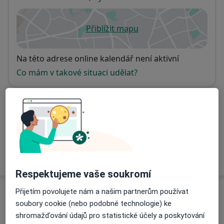
Přiblížit mapu
se otevře v nové záložce
Dostupnost
Na této adrese online kalendář není aktivní
Co mám v takové situaci udělat?
Způsoby platby (soukromé návštěvy)
Na teto adrese lékař přijímá pacienty na pojišťovnu
Detaily
Více
o adrese
Respektujeme vaše soukromí
Přijetím povolujete nám a našim partnerům používat
Názory
soubory cookie (nebo podobné technologie) ke
shromažďování údajů pro statistické účely a poskytování
Přidejte svůj názor