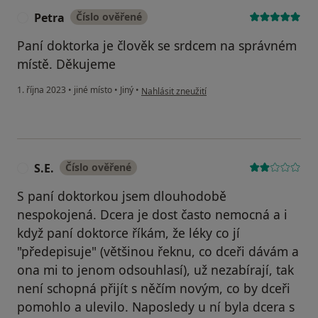
Petra
Číslo ověřené
P
Paní doktorka je člověk se srdcem na správném
místě. Děkujeme
podle názoru uživatele Petra
1. října 2023
•
jiné místo
•
Jiný
•
Nahlásit zneužití
S.E.
Číslo ověřené
S
S paní doktorkou jsem dlouhodobě
nespokojená. Dcera je dost často nemocná a i
když paní doktorce říkám, že léky co jí
"předepisuje" (většinou řeknu, co dceři dávám a
ona mi to jenom odsouhlasí), už nezabírají, tak
není schopná přijít s něčím novým, co by dceři
pomohlo a ulevilo. Naposledy u ní byla dcera s