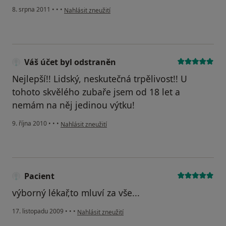
podle názoru uživatele Pacient
8. srpna 2011
•
•
•
Nahlásit zneužití
Váš účet byl odstraněn
Nejlepší!! Lidský, neskutečná trpělivost!! U
tohoto skvělého zubaře jsem od 18 let a
nemám na něj jedinou výtku!
podle názoru uživatele Váš účet byl odstraněn
9. října 2010
•
•
•
Nahlásit zneužití
Pacient
výborný lékař,to mluví za vše...
podle názoru uživatele Pacient
17. listopadu 2009
•
•
•
Nahlásit zneužití