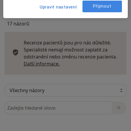
Přijmout
Upravit nastavení
17 názorů
Recenze pacientů jsou pro nás důležité.
Specialisté nemají možnost zaplatit za
odstranění nebo změnu recenze pacienta.
Další informace o názorech
Další informace.
Hledejte v názorech