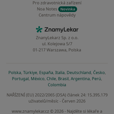
Pro zdravotnická zařízení
Noa Notes
Novinka
Centrum nápovědy
Kontakt
ZnamyLekar - Hlavní stránka
ZnanyLekarz Sp. z o.o.
ul. Kolejowa 5/7
01-217 Warszawa, Polska
se otevře v nové záložce
se otevře v nové záložce
se otevře v nové záložce
se otevře v nové záložce
se otevře v 
se o
Polska
,
Türkiye
,
España
,
Italia
,
Deutschland
,
Česko
,
se otevře v nové záložce
se otevře v nové záložce
se otevře v nové záložce
se otevře v nové záložc
se otevře v 
se ote
Portugal
,
México
,
Chile
,
Brasil
,
Argentina
,
Perú
,
se otevře v nové záložce
Colombia
NAŘÍZENÍ (EU) 2022/2065 (DSA) článek 24: 15.395.179
uživatelů/měsíc - Červen 2026
www.znamylekar.cz © 2026 - Najděte si lékaře a