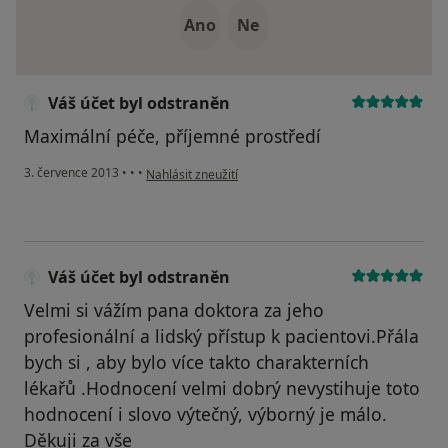
Ano
Ne
Váš účet byl odstraněn
Maximální péče, příjemné prostředí
podle názoru uživatele Váš účet byl odstraněn
3. července 2013
•
•
•
Nahlásit zneužití
Váš účet byl odstraněn
Velmi si vážím pana doktora za jeho
profesionální a lidský přístup k pacientovi.Přála
bych si , aby bylo více takto charakterních
lékařů .Hodnocení velmi dobrý nevystihuje toto
hodnocení i slovo výtečný, výborný je málo.
Děkuji za vše