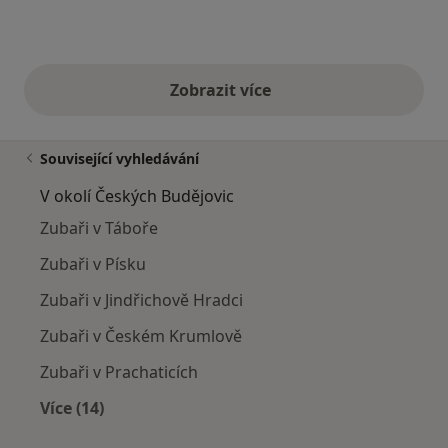
Zobrazit více
výše uvedené názory
Související vyhledávání
V okolí Českých Budějovic
Zubaři v Táboře
Zubaři v Písku
Zubaři v Jindřichově Hradci
Zubaři v Českém Krumlově
Zubaři v Prachaticích
Více (14)
Více v kategorii: V okolí Českých Budějovic