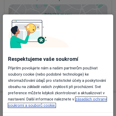
Přiblížit mapu
se otevře v nové záložce
Dostupnost
Na této adrese online kalendář není aktivní
Co mám v takové situaci udělat?
Způsoby platby (soukromé návštěvy)
Respektujeme vaše soukromí
Na teto adrese lékař přijímá pacienty na pojišťovnu
Detaily
Přijetím povolujete nám a našim partnerům používat
soubory cookie (nebo podobné technologie) ke
Více
shromažďování údajů pro statistické účely a poskytování
o adrese
obsahu na základě vašich zvyklostí při procházení. Své
preference můžete kdykoli zkontrolovat a aktualizovat v
nastavení. Další informace naleznete v
zásadách ochrany
Názory
soukromí a souborů cookie.
Přidejte svůj názor