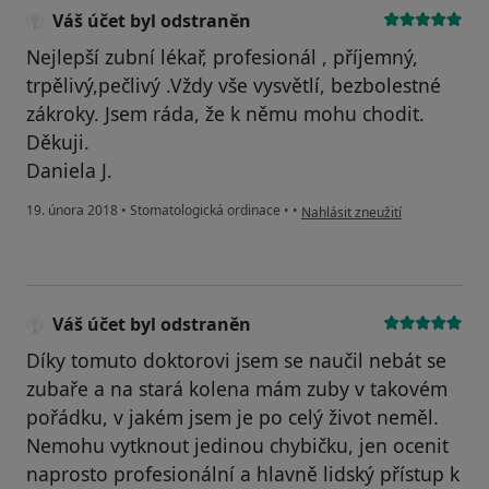
Váš účet byl odstraněn
Nejlepší zubní lékař, profesionál , příjemný,
trpělivý,pečlivý .Vždy vše vysvětlí, bezbolestné
zákroky. Jsem ráda, že k němu mohu chodit.
Děkuji.
Daniela J.
podle názoru uživatele Váš úče
19. února 2018
•
Stomatologická ordinace
•
•
Nahlásit zneužití
Váš účet byl odstraněn
Díky tomuto doktorovi jsem se naučil nebát se
zubaře a na stará kolena mám zuby v takovém
pořádku, v jakém jsem je po celý život neměl.
Nemohu vytknout jedinou chybičku, jen ocenit
naprosto profesionální a hlavně lidský přístup k