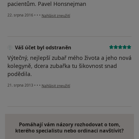
pacientům. Pavel Honsnejman
podle názoru uživatele Váš účet byl odstraněn
22. srpna 2016
•
•
•
Nahlásit zneužití
Váš účet byl odstraněn
Výtečný, nejlepší zubař mého života a jeho nová
kolegyně, dcera zubařka tu šikovnost snad
podědila.
podle názoru uživatele Váš účet byl odstraněn
21. srpna 2013
•
•
•
Nahlásit zneužití
Pomáhají vám názory rozhodovat o tom,
kterého specialistu nebo ordinaci navštívit?