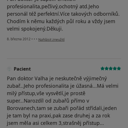
profesionalita,pečlivý,ochotný atd.Jeho
personál též perfektní.Více takových odborníků.
Chodím k němu každých půl roku a vždy jsem
velmi spokojený.Děkuji.
podle názoru uživatele Slavík Vlastimil Kosov
8. března 2012
•
•
•
Nahlásit zneužití
Pacient
Pan doktor Valha je neskutečně výjimečný
zubař...Jeho profesionalita je úžasná...Má velmi
milý přístup,vše vysvětlí,je prostě
super...Narozdíl od zubařů přímo v
Borovanech,tam se zubaři pořád střídali,jeden
je tam byl na praxi,pak zase druhej a za rok
jsem měla asi celkem 3,strašněj přístup...