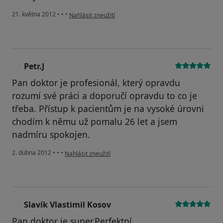
podle názoru uživatele Váš účet byl odstraněn
21. května 2012
•
•
•
Nahlásit zneužití
Petr.J
P
Pan doktor je profesionál, který opravdu
rozumí své práci a doporučí opravdu to co je
třeba. Přístup k pacientům je na vysoké úrovni
chodím k němu už pomalu 26 let a jsem
nadmíru spokojen.
podle názoru uživatele Petr.J
2. dubna 2012
•
•
•
Nahlásit zneužití
Slavík Vlastimil Kosov
S
Pan doktor je super.Perfektní