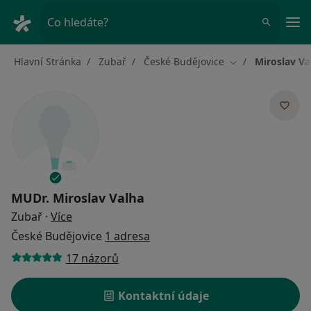
Hla
Co hledáte?
Hlavní Stránka
Zubař
České Budějovice
Miroslav Va
Změna města
MUDr.
Miroslav Valha
o specializacích
Zubař
·
Více
České Budějovice
1 adresa
17 názorů
Kontaktní údaje