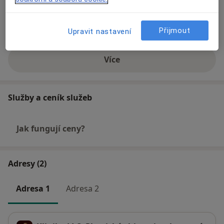
Hlavní léčená onemocnění
Křečové žíly
Přijmout
Upravit nastavení
Více
o zkušenostech
Služby a ceník služeb
Jak fungují ceny?
Adresy (2)
Adresa 1
Adresa 2