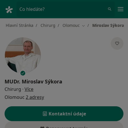
Hla
Co hledáte?
Hlavní Stránka
Chirurg
Olomouc
Miroslav Sýkora
Změna města
MUDr.
Miroslav Sýkora
o specializacích
Chirurg
·
Více
Olomouc
2 adresy
Kontaktní údaje