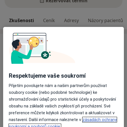
Rezervovat termín
Zkušenosti
Ceník
Adresy
Názory pacientů
Zkušenosti
MUDR. MIROSLAV SÝKORA
Chirurg, specialista na cévní chirurgii
studium na lékařské fakultě university Palackého v
Olomouci
Respektujeme vaše soukromí
atestace z oboru všeobecné léka řství I.
atestace z oboru všeobecné chirurgie I.
Přijetím povolujete nám a našim partnerům používat
nádstavbová atestace z cévní chirurgie
soubory cookie (nebo podobné technologie) ke
O mně
člen Agniologické společnosti
Více
shromažďování údajů pro statistické účely a poskytování
člen Flebiologické společnosti
obsahu na základě vašich zvyklostí při procházení. Své
Odborník na:
člen Chirurgické společnosti
preference můžete kdykoli zkontrolovat a aktualizovat v
Chirurgie
člen Spolku českých lékařů
nastavení. Další informace naleznete v
zásadách ochrany
Cévní chirurgie
soukromí a souborů cookie.