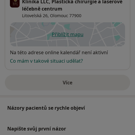
Klinika LLC, Plastická chirurgie a laserové
léčebně centrum
Litovelská 26,
Olomouc
77900
Přiblížit mapu
se otevře v nové záložce
Dostupnost
Na této adrese online kalendář není aktivní
Co mám v takové situaci udělat?
Více
o adrese
Názory pacientů se rychle objeví
Napište svůj první názor