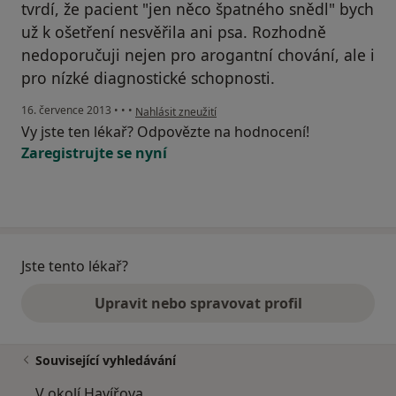
tvrdí, že pacient "jen něco špatného snědl" bych
už k ošetření nesvěřila ani psa. Rozhodně
nedoporučuji nejen pro arogantní chování, ale i
pro nízké diagnostické schopnosti.
podle názoru uživatele Váš účet byl odstraněn
16. července 2013
•
•
•
Nahlásit zneužití
Vy jste ten lékař? Odpovězte na hodnocení!
Zaregistrujte se nyní
Jste tento lékař?
Upravit nebo spravovat profil
Související vyhledávání
V okolí Havířova