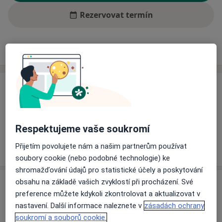
Rezervovat termín
Ceník
Adresy
Názory pacientů (1)
Ceník
Informace o službách a cenách nejsou k dispozici
Tento specialista ještě nepřidával žádné informace o
Respektujeme vaše soukromí
svých službách.
Přijetím povolujete nám a našim partnerům používat
soubory cookie (nebo podobné technologie) ke
shromažďování údajů pro statistické účely a poskytování
obsahu na základě vašich zvyklostí při procházení. Své
Adresa
preference můžete kdykoli zkontrolovat a aktualizovat v
nastavení. Další informace naleznete v
zásadách ochrany
Nemocnice s poliklinikou Havířov -
soukromí a souborů cookie.
Rehabilitační oddělení