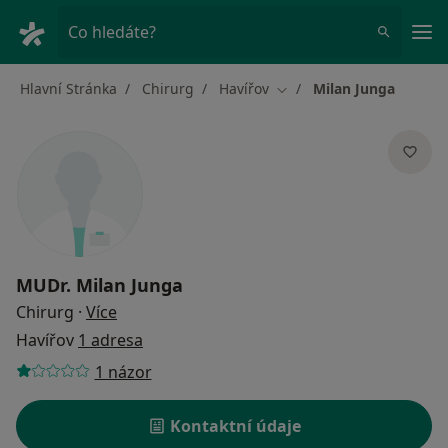
Hla
Co hledáte?
Hlavní Stránka
Chirurg
Havířov
Milan Junga
Změna města
MUDr.
Milan Junga
o specializacích
Chirurg
·
Více
Havířov
1 adresa
1 názor
Kontaktní údaje