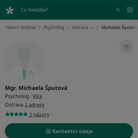
Hla
Co hledáte?
Hlavní Stránka
Psycholog
Ostrava
Michaela Šputov
Změna města
Mgr.
Michaela Šputová
o specializacích
Psycholog
·
Více
Ostrava
2 adresy
2 názory
Kontaktní údaje