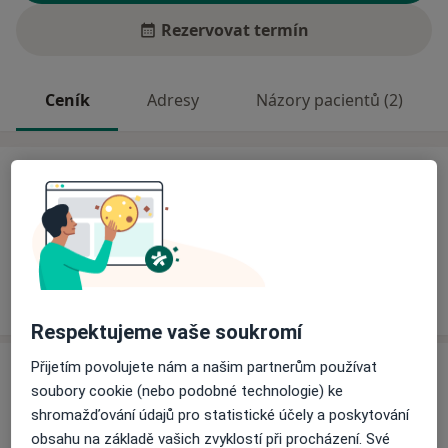
Rezervovat termín
Ceník
Adresy
Názory pacientů (2)
Ceník
Informace o službách a cenách nejsou k dispozici
Tento specialista ještě nepřidával žádné informace o
svých službách.
Respektujeme vaše soukromí
Přijetím povolujete nám a našim partnerům používat
Adresy (2)
soubory cookie (nebo podobné technologie) ke
shromažďování údajů pro statistické účely a poskytování
Adresa 1
Adresa 2
obsahu na základě vašich zvyklostí při procházení. Své