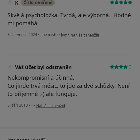
K
Číslo ověřené
Skvělá psycholožka. Tvrdá, ale výborná.. Hodně
mi pomáhá..
podle názoru uživatele K
8. července 2024
•
jiné místo
•
Jiný
•
Nahlásit zneužití
Váš účet byl odstraněn
Nekompromisní a účinná.
Co jinde trvá měsíc, to jde za dvě schůzky. Není
to příjemné :-) ale funguje.
podle názoru uživatele Váš účet byl odstraněn
6. září 2013
•
•
•
Nahlásit zneužití