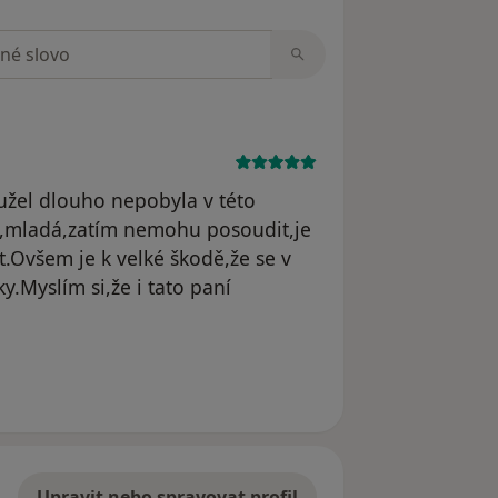
zorech
hužel dlouho nepobyla v této
ka,mladá,zatím nemohu posoudit,je
.Ovšem je k velké škodě,že se v
ky.Myslím si,že i tato paní
Upravit nebo spravovat profil