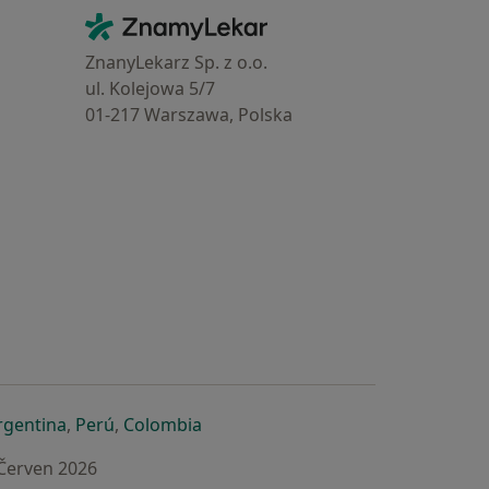
Kontakt
ZnamyLekar - Hlavní stránka
ZnanyLekarz Sp. z o.o.
ul. Kolejowa 5/7
01-217 Warszawa, Polska
e
é záložce
 v nové záložce
otevře v nové záložce
se otevře v nové záložce
se otevře v nové záložce
se otevře v nové záložce
rgentina
,
Perú
,
Colombia
 Červen 2026