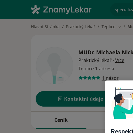
specializ
Hlavní Stránka
Praktický Lékař
Teplice
Mi
Změna 
MUDr.
Michaela Nic
o sp
Praktický lékař
·
Více
Teplice
1 adresa
1 názor
Kontaktní údaje
Ceník
Adresy
Respekt