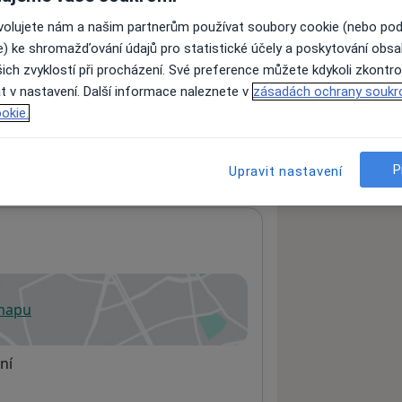
ovolujete nám a našim partnerům používat soubory cookie (nebo po
e) ke shromažďování údajů pro statistické účely a poskytování obs
ách nejsou k dispozici
ich zvyklostí při procházení. Své preference můžete kdykoli zkontro
ádné informace o svých službách.
t v nastavení. Další informace naleznete v
zásadách ochrany soukr
okie.
P
Upravit nastavení
 mapu
 otevře v nové záložce
ní