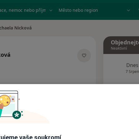
ace, nemoc nebo příjmení
Město nebo region
chaela Nicková
města
Objednejt
Neaktivní
ková
ecializacích
Dnes
7 Srpen
Tento 
Rezervovat termín
Názory pacientů (1)
ujeme vaše soukromí