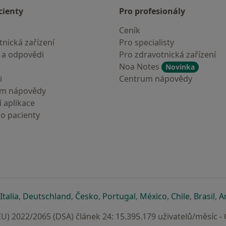
cienty
Pro profesionály
Ceník
nická zařízení
Pro specialisty
 a odpovědi
Pro zdravotnická zařízení
Noa Notes
Novinka
i
Centrum nápovědy
um nápovědy
 aplikace
ro pacienty
záložce
 v nové záložce
e otevře v nové záložce
se otevře v nové záložce
se otevře v nové záložce
se otevře v nové záložce
se otevře v nové záložc
se otevře v nov
se otevře
se 
Italia
,
Deutschland
,
Česko
,
Portugal
,
México
,
Chile
,
Brasil
,
A
U) 2022/2065 (DSA) článek 24: 15.395.179 uživatelů/měsíc -