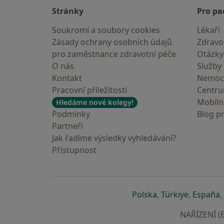
Stránky
Pro pa
Soukromí a soubory cookies
Lékaři
Zásady ochrany osobních údajů
Zdravot
pro zaměstnance zdravotní péče
Otázky
O nás
Služby
Kontakt
Nemoc
Pracovní příležitosti
Centr
Mobilní
Hledáme nové kolegy!
Podmínky
Blog p
Partneři
Jak řadíme výsledky vyhledávání?
Přístupnost
se otevře v nové 
se otevře
s
Polska
,
Türkiye
,
España
,
NAŘÍZENÍ (E