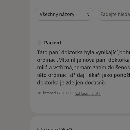
Hledejte v ná
Pacient
Tato paní doktorka byla vynikající,bo
ordinaci.Míto ní je nová paní doktor
milá a vstřícná,nemám zatím zkušenost
této ordinaci střídají lékaři jako ponož
doktorka je zde jen dočasně.
podle názoru uživatele Pacient
18. listopadu 2010
•
•
•
Nahlásit zneužití
Jste tento lékař?