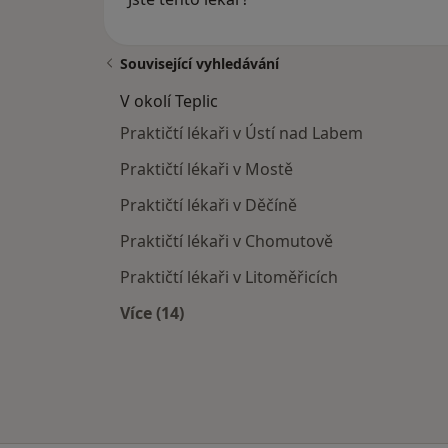
Související vyhledávání
V okolí Teplic
Praktičtí lékaři v Ústí nad Labem
Praktičtí lékaři v Mostě
Praktičtí lékaři v Děčíně
Praktičtí lékaři v Chomutově
Praktičtí lékaři v Litoměřicích
Více (14)
Více v kategorii: V okolí Teplic