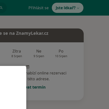
Přihlásit se
Jste lékař?
e se na ZnamyLekar.cz
Zítra
Ne
Po
Út
St
8 Srpen
9 Srpen
10 Srpen
11 Srpen
12 Srp
specialista nenabízí online rezervaci
termínu na této adrese.
Rezervovat termín