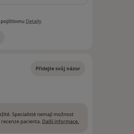
 pojišťovnu
Detaily
adrese
Přidejte svůj názor
žité. Specialisté nemají možnost
Další informace o názor
 recenze pacienta.
Další informace.