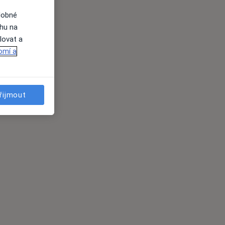
dobné
ahu na
lovat a
omí a
řijmout