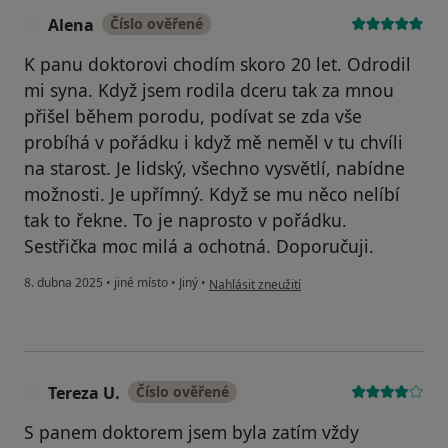
Alena
Číslo ověřené
A
K panu doktorovi chodím skoro 20 let. Odrodil
mi syna. Když jsem rodila dceru tak za mnou
přišel během porodu, podívat se zda vše
probíhá v pořádku i když mě neměl v tu chvíli
na starost. Je lidský, všechno vysvětlí, nabídne
možnosti. Je upřímný. Když se mu něco nelíbí
tak to řekne. To je naprosto v pořádku.
Sestřička moc milá a ochotná. Doporučuji.
podle názoru uživatele Alena
8. dubna 2025
•
jiné místo
•
Jiný
•
Nahlásit zneužití
Tereza U.
Číslo ověřené
T
S panem doktorem jsem byla zatím vždy