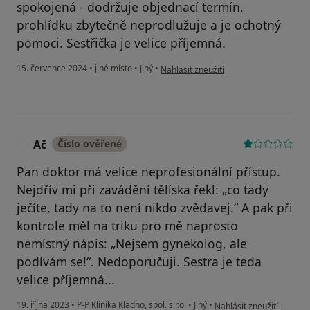
spokojená - dodržuje objednací termín,
prohlídku zbytečně neprodlužuje a je ochotný
pomoci. Sestřička je velice příjemná.
podle názoru uživatele Tereza U.
15. července 2024
•
jiné místo
•
Jiný
•
Nahlásit zneužití
Ač
Číslo ověřené
A
Pan doktor má velice neprofesionální přístup.
Nejdřív mi při zavádění tělíska řekl: „co tady
ječíte, tady na to není nikdo zvědavej.“ A pak při
kontrole měl na triku pro mě naprosto
nemístný nápis: „Nejsem gynekolog, ale
podívám se!“. Nedoporučuji. Sestra je teda
velice příjemná...
podle názoru uživatele A
19. října 2023
•
P-P Klinika Kladno, spol. s r.o.
•
Jiný
•
Nahlásit zneužití