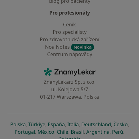
Blog pro pacienty
Pro profesionály
Ceník
Pro specialisty
Pro zdravotnická zařízení
Noa Notes
Novinka
Centrum nápovědy
Kontakt
ZnamyLekar - Hlavní stránka
ZnanyLekarz Sp. z o.o.
ul. Kolejowa 5/7
01-217 Warszawa, Polska
se otevře v nové záložce
se otevře v nové záložce
se otevře v nové záložce
se otevře v nové záložce
se otevře v 
se o
Polska
,
Türkiye
,
España
,
Italia
,
Deutschland
,
Česko
,
se otevře v nové záložce
se otevře v nové záložce
se otevře v nové záložce
se otevře v nové záložc
se otevře v 
se ote
Portugal
,
México
,
Chile
,
Brasil
,
Argentina
,
Perú
,