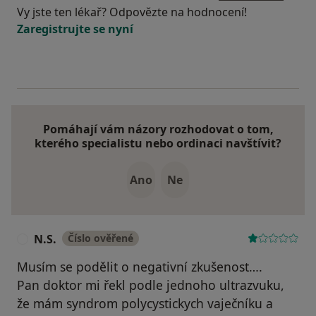
Vy jste ten lékař? Odpovězte na hodnocení!
Zaregistrujte se nyní
Pomáhají vám názory rozhodovat o tom,
kterého specialistu nebo ordinaci navštívit?
Ano
Ne
N.S.
Číslo ověřené
N
Musím se podělit o negativní zkušenost….
Pan doktor mi řekl podle jednoho ultrazvuku,
že mám syndrom polycystickych vaječníku a