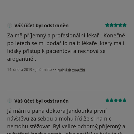
Váš účet byl odstraněn
Za mě příjemný a profesionální lékař . Konečně
po letech se mi podařilo najít lékaře ,který má i
lidsky přístup k pacientovi a nechová se
arogantně .
podle názoru uživatele Váš účet byl odstraněn
14. února 2019
•
jiné místo
•
•
Nahlásit zneužití
Váš účet byl odstraněn
Já mám u pana doktora Jandourka první
návštěvu za sebou a mohu říci,že si na nic
nemohu stěžovat. Byl velice ochotný,příjemný a