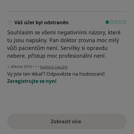
Váš účet byl odstraněn
Souhlasím se všemi negativními názory, které
tu jsou napsány. Pan doktor zrovna moc milý
vůči pacientům není. Servítky si opravdu
nebere, přístup moc profesionální není.
podle názoru uživatele Váš účet byl odstraněn
1. března 2016
•
•
•
Nahlásit zneužití
Vy jste ten lékař? Odpovězte na hodnocení!
Zaregistrujte se nyní
Zobrazit více
výše uvedené názory