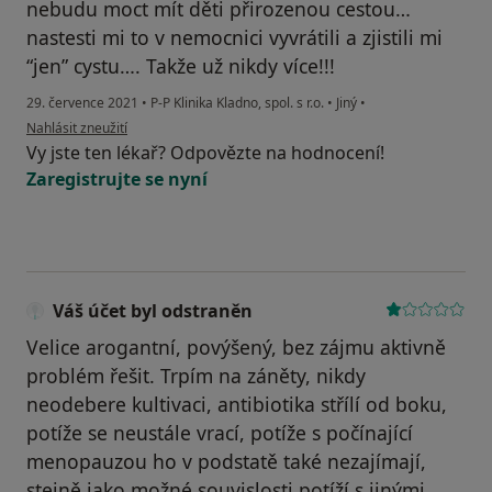
nebudu moct mít děti přirozenou cestou…
nastesti mi to v nemocnici vyvrátili a zjistili mi
“jen” cystu…. Takže už nikdy více!!!
29. července 2021
•
P-P Klinika Kladno, spol. s r.o.
•
Jiný
•
podle názoru uživatele N.S.
Nahlásit zneužití
Vy jste ten lékař? Odpovězte na hodnocení!
Zaregistrujte se nyní
Váš účet byl odstraněn
Velice arogantní, povýšený, bez zájmu aktivně
problém řešit. Trpím na záněty, nikdy
neodebere kultivaci, antibiotika střílí od boku,
potíže se neustále vrací, potíže s počínající
menopauzou ho v podstatě také nezajímají,
stejně jako možné souvislosti potíží s jinými