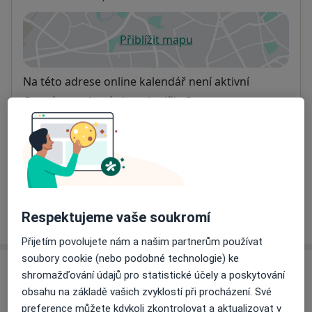
Přiblížit mapu
se otevře v nové záložce
Dostupnost
Na této adrese online kalendář není aktivní
Co mám v takové situaci udělat?
Způsoby platby (soukromé návštěvy)
Na teto adrese lékař přijímá pacienty na pojišťovnu
Detaily
Více
Respektujeme vaše soukromí
o adrese
Přijetím povolujete nám a našim partnerům používat
soubory cookie (nebo podobné technologie) ke
Názory
shromažďování údajů pro statistické účely a poskytování
obsahu na základě vašich zvyklostí při procházení. Své
Přidejte svůj názor
preference můžete kdykoli zkontrolovat a aktualizovat v