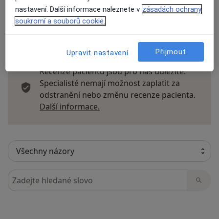
nastavení. Další informace naleznete v
zásadách ochrany
soukromí a souborů cookie.
55 názorů
Přijmout
Upravit nastavení
Recenze pacientů jsou pro nás důležité.
Specialisté nemají možnost zaplatit za
odstranění nebo změnu recenze pacienta.
Další informace o názorech
Další informace.
Hledejte v názorech