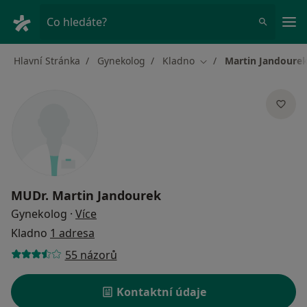
Hla
Co hledáte?
Hlavní Stránka
Gynekolog
Kladno
Martin Jandoure
Změna města
MUDr.
Martin Jandourek
o specializacích
Gynekolog
·
Více
Kladno
1 adresa
55 názorů
Kontaktní údaje