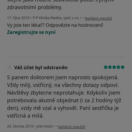
zdravotními problémy.
podle názoru uživatele Váš ú
17. října 2019
•
P-P Klinika Kladno, spol. s r.o.
•
•
Nahlásit zneužití
Vy jste ten lékař? Odpovězte na hodnocení!
Zaregistrujte se nyní
Váš účet byl odstraněn
S panem doktorem jsem naprosto spokojená.
Vždy milý, vstřícný, na všechny dotazy odpoví.
Návštěvy zbytecne neprotahuje. Kdykoliv jsem
potrebovala akutně objednat (i za 2 hodiny týž
den), vzdy mě vzal a vyhověl. Paní sestřička je
vstřícná a milá.
podle názoru uživatele Váš účet byl odstraně
20. června 2019
•
jiné místo
•
•
Nahlásit zneužití