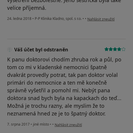
vyšetření bezbolestné. Jeho sestřička byla také
velice příjemná.
podle názoru uživatele Váš 
24. ledna 2018
•
P-P Klinika Kladno, spol. s r.o.
•
•
Nahlásit zneužití
Váš účet byl odstraněn
K panu doktorovi chodím zhruba rok a půl, po
tom co mi v kladenské nemocnici špatně
dvakrát provedly potrat, tak pan doktor volal
primári do nemocnice a ten mě konečně
správně vyšetřil a pomohl mi. Nebýt pana
doktora snad bych byla na kapackach do teď...
Možná je trochu razny, ale myslim že to
neznamená hned ze je to špatný doktor.
podle názoru uživatele Váš účet byl odstraněn
7. srpna 2017
•
jiné místo
•
•
Nahlásit zneužití