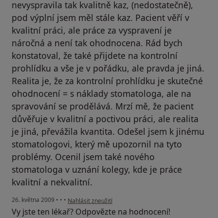
nevyspravila tak kvalitně kaz, (nedostatečně),
pod výplní jsem měl stále kaz. Pacient věří v
kvalitní práci, ale práce za vyspravení je
náročná a není tak ohodnocena. Rád bych
konstatoval, že také přijdete na kontrolní
prohlídku a vše je v pořádku, ale pravda je jiná.
Realita je, že za kontrolní prohlídku je skutečné
ohodnocení = s náklady stomatologa, ale na
spravování se prodělává. Mrzí mě, že pacient
důvěřuje v kvalitní a poctivou práci, ale realita
je jiná, převážila kvantita. Odešel jsem k jinému
stomatologovi, který mě upozornil na tyto
problémy. Ocenil jsem také nového
stomatologa v uznání kolegy, kde je práce
kvalitní a nekvalitní.
podle názoru uživatele bývalý pacient
26. května 2009
•
•
•
Nahlásit zneužití
Vy jste ten lékař? Odpovězte na hodnocení!