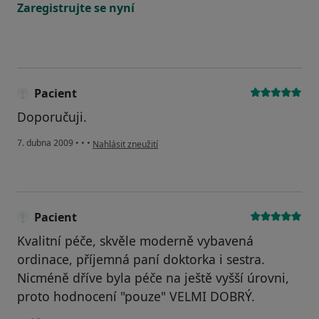
Zaregistrujte se nyní
Pacient
Doporučuji.
podle názoru uživatele Pacient
7. dubna 2009
•
•
•
Nahlásit zneužití
Pacient
Kvalitní péče, skvěle moderně vybavená
ordinace, příjemná paní doktorka i sestra.
Nicméně dříve byla péče na ještě vyšší úrovni,
proto hodnocení "pouze" VELMI DOBRÝ.