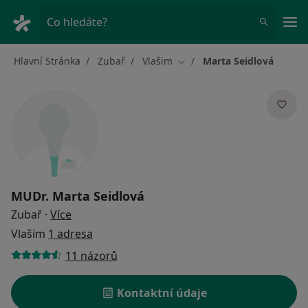
Hla
Co hledáte?
Hlavní Stránka
Zubař
Vlašim
Marta Seidlová
Změna města
MUDr.
Marta Seidlová
o specializacích
Zubař
·
Více
Vlašim
1 adresa
11 názorů
Kontaktní údaje