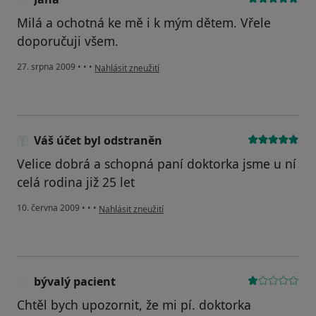
Milá a ochotná ke mě i k mým dětem. Vřele
doporučuji všem.
podle názoru uživatele Jana
27. srpna 2009
•
•
•
Nahlásit zneužití
Váš účet byl odstraněn
Velice dobrá a schopná paní doktorka jsme u ní
celá rodina již 25 let
podle názoru uživatele Váš účet byl odstraněn
10. června 2009
•
•
•
Nahlásit zneužití
bývalý pacient
B
Chtěl bych upozornit, že mi pí. doktorka