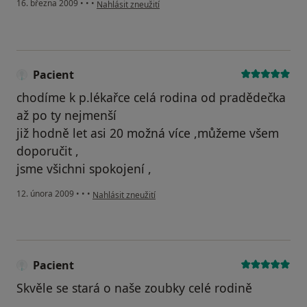
podle názoru uživatele Pacient
16. března 2009
•
•
•
Nahlásit zneužití
Pacient
chodíme k p.lékařce celá rodina od pradědečka
až po ty nejmenší
již hodně let asi 20 možná více ,můžeme všem
doporučit ,
jsme všichni spokojení ,
podle názoru uživatele Pacient
12. února 2009
•
•
•
Nahlásit zneužití
Pacient
Skvěle se stará o naše zoubky celé rodině