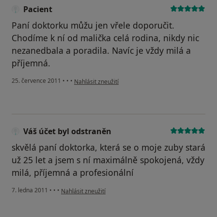
Pacient
Paní doktorku můžu jen vřele doporučit.
Chodíme k ní od malička celá rodina, nikdy nic
nezanedbala a poradila. Navíc je vždy milá a
příjemná.
podle názoru uživatele Pacient
25. července 2011
•
•
•
Nahlásit zneužití
Váš účet byl odstraněn
skvělá paní doktorka, která se o moje zuby stará
už 25 let a jsem s ní maximálně spokojená, vždy
milá, příjemná a profesionální
podle názoru uživatele Váš účet byl odstraněn
7. ledna 2011
•
•
•
Nahlásit zneužití