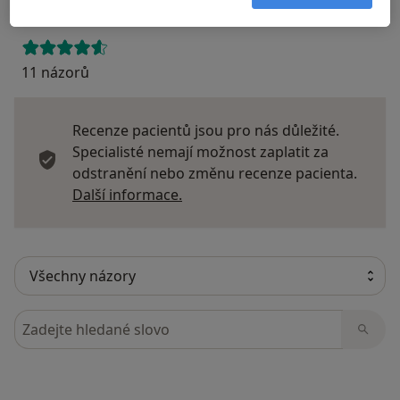
11 názorů
Recenze pacientů jsou pro nás důležité.
Specialisté nemají možnost zaplatit za
odstranění nebo změnu recenze pacienta.
Další informace o názorech
Další informace.
Hledejte v názorech