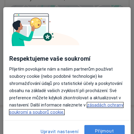
Přiblížit mapu
se otevře v nové záložce
Dostupnost
Na této adrese online kalendář není aktivní
Co mám v takové situaci udělat?
Respektujeme vaše soukromí
Způsoby platby (soukromé návštěvy)
Na teto adrese lékař přijímá pacienty na pojišťovnu
Přijetím povolujete nám a našim partnerům používat
Detaily
soubory cookie (nebo podobné technologie) ke
shromažďování údajů pro statistické účely a poskytování
obsahu na základě vašich zvyklostí při procházení. Své
Více
o adrese
preference můžete kdykoli zkontrolovat a aktualizovat v
nastavení. Další informace naleznete v
zásadách ochrany
soukromí a souborů cookie.
Názory
Přijmout
Přidejte svůj názor
Upravit nastavení