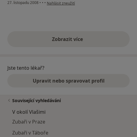
podle názoru uživatele Pacient
27. listopadu 2008
•
•
•
Nahlásit zneužití
Zobrazit více
výše uvedené názory
Jste tento lékař?
Upravit nebo spravovat profil
Související vyhledávání
V okolí Vlašimi
Zubaři v Praze
Zubaři v Táboře