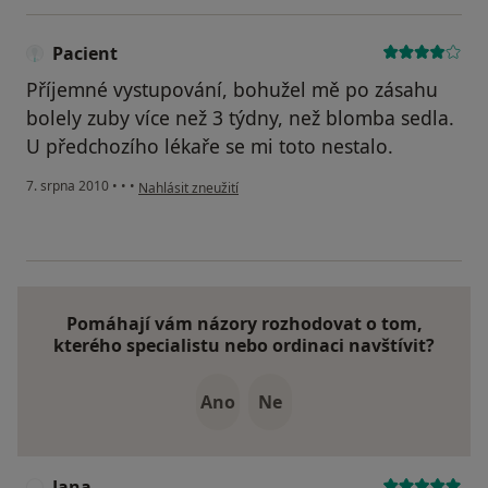
Pacient
Příjemné vystupování, bohužel mě po zásahu
bolely zuby více než 3 týdny, než blomba sedla.
U předchozího lékaře se mi toto nestalo.
podle názoru uživatele Pacient
7. srpna 2010
•
•
•
Nahlásit zneužití
Pomáhají vám názory rozhodovat o tom,
kterého specialistu nebo ordinaci navštívit?
Ano
Ne
Jana
J