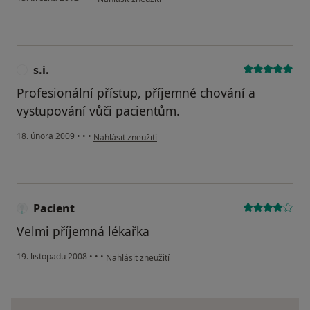
s.i.
S
Profesionální přístup, příjemné chování a
vystupování vůči pacientům.
podle názoru uživatele s.i.
18. února 2009
•
•
•
Nahlásit zneužití
Pacient
Velmi příjemná lékařka
podle názoru uživatele Pacient
19. listopadu 2008
•
•
•
Nahlásit zneužití