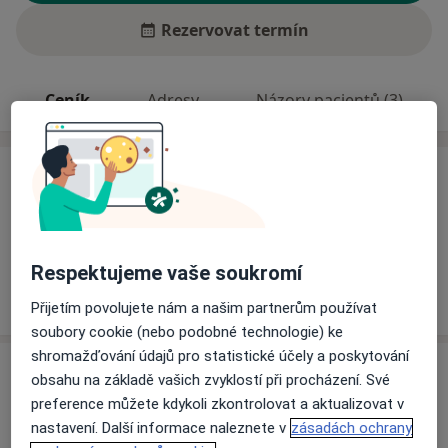
Rezervovat termín
Ceník
Adresy
Názory pacientů (3)
Ceník
Informace o službách a cenách nejsou k dispozici
Tento specialista ještě nepřidával žádné informace o
svých službách.
Respektujeme vaše soukromí
Přijetím povolujete nám a našim partnerům používat
soubory cookie (nebo podobné technologie) ke
shromažďování údajů pro statistické účely a poskytování
Adresa
obsahu na základě vašich zvyklostí při procházení. Své
preference můžete kdykoli zkontrolovat a aktualizovat v
Ordinace specialisty - interní a dia
nastavení. Další informace naleznete v
zásadách ochrany
Kouřimská 237,
Kutná Hora
28401