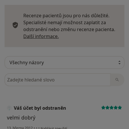
Recenze pacientů jsou pro nás důležité.
Specialisté nemají možnost zaplatit za
odstranění nebo změnu recenze pacienta.
Další informace o názorech
Další informace.
Hledejte v názorech
Váš účet byl odstraněn
velmi dobrý
podle názoru uživatele Váš účet byl odstraněn
13. března 2012
•
•
•
Nahlásit zneužití