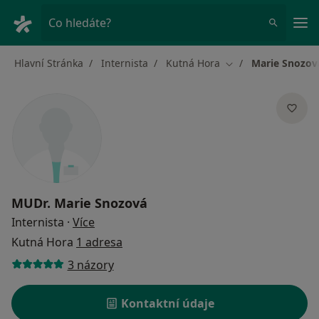
Hla
Co hledáte?
Hlavní Stránka
Internista
Kutná Hora
Marie Snozov
Změna města
MUDr.
Marie Snozová
o specializacích
Internista
·
Více
Kutná Hora
1 adresa
3 názory
Kontaktní údaje