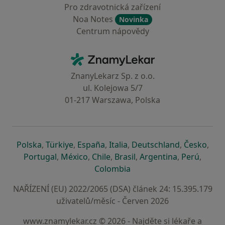
Pro zdravotnická zařízení
Noa Notes
Novinka
Centrum nápovědy
Kontakt
ZnamyLekar - Hlavní stránka
ZnanyLekarz Sp. z o.o.
ul. Kolejowa 5/7
01-217 Warszawa, Polska
se otevře v nové záložce
se otevře v nové záložce
se otevře v nové záložce
se otevře v nové záložce
se otevře v 
se o
Polska
,
Türkiye
,
España
,
Italia
,
Deutschland
,
Česko
,
se otevře v nové záložce
se otevře v nové záložce
se otevře v nové záložce
se otevře v nové záložc
se otevře v 
se ote
Portugal
,
México
,
Chile
,
Brasil
,
Argentina
,
Perú
,
se otevře v nové záložce
Colombia
NAŘÍZENÍ (EU) 2022/2065 (DSA) článek 24: 15.395.179
uživatelů/měsíc - Červen 2026
www.znamylekar.cz © 2026 - Najděte si lékaře a