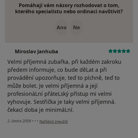
Pomáhají vám názory rozhodovat o tom,
kterého specialistu nebo ordinaci navštívit?
Ano
Ne
Miroslav Janhuba
M
Velmi příjemná zubařka, při každém zakroku
předem informuje, co bude děLat a při
provádění upozorňuje, teď to píchně, teď to
může bolet. Je velmi příjemná a její
profesionáLní přáteLský přístup mi velmi
vyhovuje. Sestřička je taky velmi příjemná.
čekací doba je minimáLní.
podle názoru uživatele Miroslav Janhuba
2. února 2009
•
•
•
Nahlásit zneužití