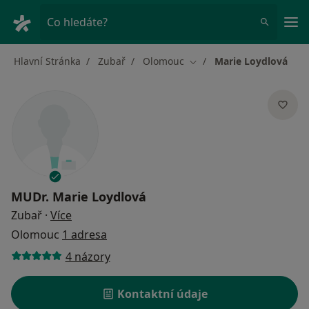
Hla
Co hledáte?
Hlavní Stránka
Zubař
Olomouc
Marie Loydlová
Změna města
MUDr.
Marie Loydlová
o specializacích
Zubař
·
Více
Olomouc
1 adresa
4 názory
Kontaktní údaje