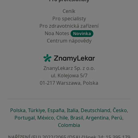
Ceník
Pro specialisty
Pro zdravotnická zařízení
Noa Notes
Novinka
Centrum nápovědy
Kontakt
ZnamyLekar - Hlavní stránka
ZnanyLekarz Sp. z o.o.
ul. Kolejowa 5/7
01-217 Warszawa, Polska
se otevře v nové záložce
se otevře v nové záložce
se otevře v nové záložce
se otevře v nové záložce
se otevře v 
se o
Polska
,
Türkiye
,
España
,
Italia
,
Deutschland
,
Česko
,
se otevře v nové záložce
se otevře v nové záložce
se otevře v nové záložce
se otevře v nové záložc
se otevře v 
se ote
Portugal
,
México
,
Chile
,
Brasil
,
Argentina
,
Perú
,
se otevře v nové záložce
Colombia
NAŘÍZENÍ (EU) 2022/2065 (DSA) článek 24: 15.395.179