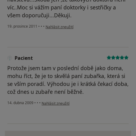
víc..Moc si vážím paní doktorky i sestřičky a
všem doporučuji...Děkuji.
podle názoru uživatele Pacient
19. prosince 2011
•
•
•
Nahlásit zneužití
Pacient
Protože jsem tam v poslední době jako doma,
mohu říct, že je to skvělá paní zubařka, která si
se vším poradí. Výhodou je i krátká čekací doba,
což dnes u zubaře není běžné.
podle názoru uživatele Pacient
14. dubna 2009
•
•
•
Nahlásit zneužití