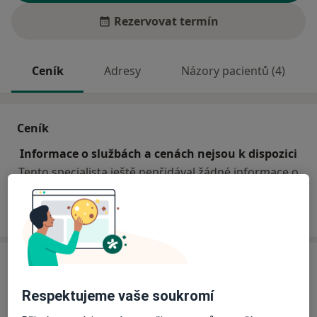
Rezervovat termín
Ceník
Adresy
Názory pacientů (4)
Ceník
Informace o službách a cenách nejsou k dispozici
Tento specialista ještě nepřidával žádné informace o
svých službách.
Adresa
Respektujeme vaše soukromí
Praktický lékař stomatolog
tř. 1. máje 12,
Olomouc
77200