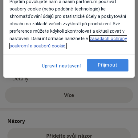
Přijetím povolujete nám a našim partnerům používat
soubory cookie (nebo podobné technologie) ke
shromažďování údajů pro statistické účely a poskytování
Přiblížit mapu
se otevře v nové záložce
obsahu na základě vašich zvyklostí při procházení. Své
preference můžete kdykoli zkontrolovat a aktualizovat v
Dostupnost
Na této adrese online kalendář není aktivní
nastavení. Další informace naleznete v
zásadách ochrany
Co mám v takové situaci udělat?
soukromí a souborů cookie.
Způsoby platby (soukromé návštěvy)
Přijmout
Upravit nastavení
Na teto adrese lékař přijímá pacienty na pojišťovnu
Detaily
Více
o adrese
Názory
Přidejte svůj názor