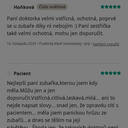
Hoňková
Číslo ověřené
H
Paní doktorka velmi vstřícná, ochotná, poprvé
se u zubaře díky ní nebojím :) Paní sestřička
také velmi ochotná, mohu jen doporučit.
podle názoru uživate
16. listopadu 2020
•
Praktický lékař stomatolog
•
Jiný
•
Nahlásit zneužití
Pacient
Nejlepší paní zubařka,kterou jsem kdy
měla.Můžu jen a jen
doporučit.Vstřícná,citlivá,laskavá,milá... ani to
nejde napsat slovy....snad jen, že opravdu cítí s
pacientem... měla jsem panickou hrůzu ze
zubařů...a dnes se těším na její
návštěvu...Škoda jen ,že takových doktorů není