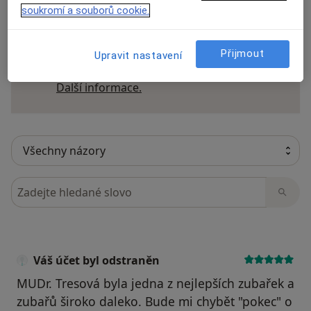
soukromí a souborů cookie.
Recenze pacientů jsou pro nás důležité.
Specialisté nemají možnost zaplatit za
Přijmout
Upravit nastavení
odstranění nebo změnu recenze pacienta.
Další informace o názorech
Další informace.
Hledejte v názorech
Váš účet byl odstraněn
MUDr. Tresová byla jedna z nejlepších zubařek a
zubařů široko daleko. Bude mi chybět "pokec" o