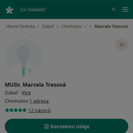
Hla
Co hledáte?
Hlavní Stránka
Zubař
Chomutov
Marcela Tresová
Změna města
MUDr.
Marcela Tresová
o specializacích
Zubař
·
Více
Chomutov
1 adresa
12 názorů
Kontaktní údaje