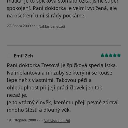
matka, je to špičková stomatoložka. Jsme super
spokojení. Paní doktorka je velmi vytížená, ale
na ošetření u ní si rády počkáme.
podle názoru uživatele Ezrová
27. února 2009
•
•
•
Nahlásit zneužití
Emil Zeh
E
Paní doktorka Tresová je špičková specialistka.
Naimplantovala mi zuby se kterými se kouše
lépe než s vlastními. Takovou péči a
ohleduplnost při její práci člověk jen tak
nezažije.
Je to vzácný člověk, kterému přeji pevné zdraví,
mnoho štěstí a dlouhý věk.
podle názoru uživatele Emil Zeh
19. listopadu 2008
•
•
•
Nahlásit zneužití