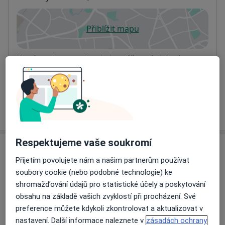
Přiblížit mapu
se otevře v nové záložce
Dostupnost
Na této adrese online kalendář není aktivní
Co mám v takové situaci udělat?
Více
o adrese
Respektujeme vaše soukromí
Názory
Přijetím povolujete nám a našim partnerům používat
soubory cookie (nebo podobné technologie) ke
Přidejte svůj názor
shromažďování údajů pro statistické účely a poskytování
obsahu na základě vašich zvyklostí při procházení. Své
preference můžete kdykoli zkontrolovat a aktualizovat v
12 názorů
nastavení. Další informace naleznete v
zásadách ochrany