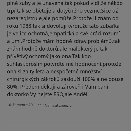
plné zuby a je unavená,tak pokud vidí,že někdo
trpí,tak se obětuje a dotyčného vezme.Sice už
nezaregistruje,ale pomůže.Protože jí znám od
roku 1983,tak si dovoluji tvrdit,že tato zubařka
je velice ochotná,empatická a své práci rozumí
a umí.Protože mám hodně zdrav.problémů,tak
znám hodně doktorů,ale málokterý je tak
přívětivý,ochotný jako ona.Tak kdo
suhlasí,prosím potvrďte mé hodnocení,protože
ona si za ty leta a nespočetné množství
chirurgických zákroků zaslouží 100% a ne pouze
80%. Předem děkuji a zároveň i Vám paní
doktorko.Vy nejste ESO,ale Anděl.
podle názoru uživatele Váš účet byl odstraněn
10. července 2011
•
•
•
Nahlásit zneužití