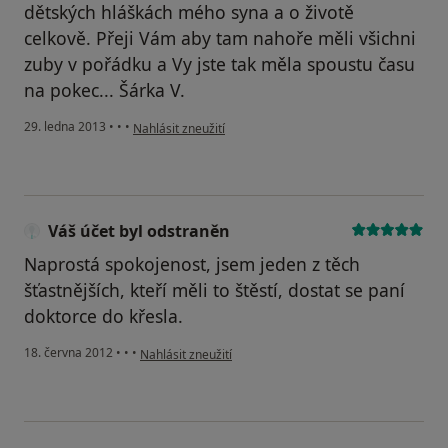
dětských hláškách mého syna a o životě
celkově. Přeji Vám aby tam nahoře měli všichni
zuby v pořádku a Vy jste tak měla spoustu času
na pokec... Šárka V.
podle názoru uživatele Váš účet byl odstraněn
29. ledna 2013
•
•
•
Nahlásit zneužití
Váš účet byl odstraněn
Naprostá spokojenost, jsem jeden z těch
šťastnějších, kteří měli to štěstí, dostat se paní
doktorce do křesla.
podle názoru uživatele Váš účet byl odstraněn
18. června 2012
•
•
•
Nahlásit zneužití