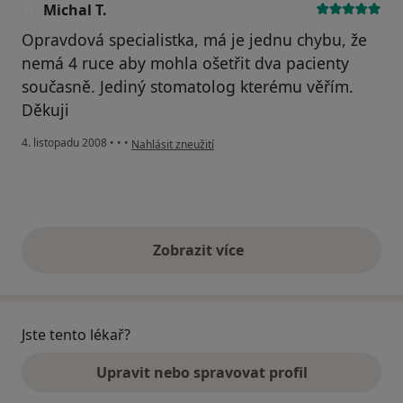
Michal T.
M
Opravdová specialistka, má je jednu chybu, že
nemá 4 ruce aby mohla ošetřit dva pacienty
současně. Jediný stomatolog kterému věřím.
Děkuji
podle názoru uživatele Michal T.
4. listopadu 2008
•
•
•
Nahlásit zneužití
Zobrazit více
výše uvedené názory
Jste tento lékař?
Upravit nebo spravovat profil