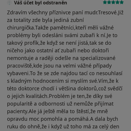
Váš účet byl odstraněn
Zdravím všechny příznivce paní mudr.Tresové.Již
za totality zde byla jediná zubní
chirurgička.Takže pamětníci,kteří měli vážné
problémy byli odesláni svámi zubaři k ní.Je to
takový profík,že když se není jistá,tak se do
ničeho jako ostatní ať zubaři nebo doktoři
nemontuje a raději odešle na specializované
pracoviště,kde jsou na velmi vážné případy
vybaveni.To že se zde najdou tací co nesouhlasí
s kladným hodnocením si myslím své.Vím,že k
této doktorce chodí i většina doktorů,což svědčí
o jejich kvalitách.Problém je ten,že díky své
popularitě a odbornosti už nemůže přijímat
pacienty.Ale já ještě měla to štěstí,že mně
opravdu moc pomohla a pomáhá.A dala bych
ruku do ohně,že i když už toho má za celý den