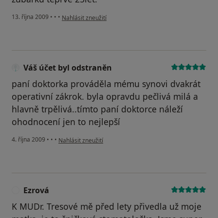
podle názoru uživatele Váš účet byl odstraněn
13. října 2009
•
•
•
Nahlásit zneužití
Váš účet byl odstraněn
paní doktorka prováděla mému synovi dvakrát
operativní zákrok. byla opravdu pečlivá milá a
hlavně trpělivá..tímto paní doktorce náleží
ohodnocení jen to nejlepší
podle názoru uživatele Váš účet byl odstraněn
4. října 2009
•
•
•
Nahlásit zneužití
Ezrová
E
K MUDr. Tresové mě před lety přivedla už moje