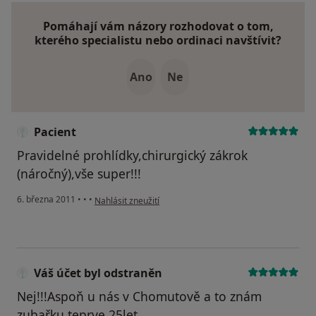
Pomáhají vám názory rozhodovat o tom,
kterého specialistu nebo ordinaci navštívit?
Ano
Ne
Pacient
Pravidelné prohlídky,chirurgický zákrok
(náročný),vše super!!!
podle názoru uživatele Pacient
6. března 2011
•
•
•
Nahlásit zneužití
Váš účet byl odstraněn
Nej!!!Aspoň u nás v Chomutově a to znám
zubařku teprve 25let.