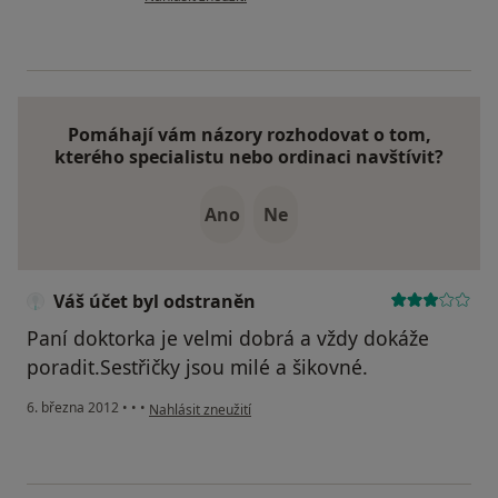
Pomáhají vám názory rozhodovat o tom,
kterého specialistu nebo ordinaci navštívit?
Ano
Ne
Váš účet byl odstraněn
Paní doktorka je velmi dobrá a vždy dokáže
poradit.Sestřičky jsou milé a šikovné.
podle názoru uživatele Váš účet byl odstraněn
6. března 2012
•
•
•
Nahlásit zneužití