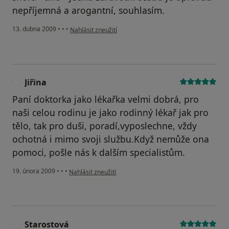
nepříjemná a arogantní, souhlasím.
podle názoru uživatele jahůdka
13. dubna 2009
•
•
•
Nahlásit zneužití
Jiřina
J
Paní doktorka jako lékařka velmi dobrá, pro
naši celou rodinu je jako rodinný lékař jak pro
tělo, tak pro duši, poradí,vyposlechne, vždy
ochotná i mimo svoji službu.Když nemůže ona
pomoci, pošle nás k dalším specialistům.
podle názoru uživatele Jiřina
19. února 2009
•
•
•
Nahlásit zneužití
Starostová
S