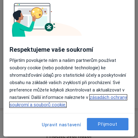
Přiblížit mapu
se otevře v nové záložce
Dostupnost
Na této adrese online kalendář není aktivní
Co mám v takové situaci udělat?
Respektujeme vaše soukromí
Přijetím povolujete nám a našim partnerům používat
Způsoby platby (soukromé návštěvy)
soubory cookie (nebo podobné technologie) ke
Na teto adrese lékař přijímá pacienty na pojišťovnu
shromažďování údajů pro statistické účely a poskytování
Detaily
obsahu na základě vašich zvyklostí při procházení. Své
preference můžete kdykoli zkontrolovat a aktualizovat v
Více
nastavení. Další informace naleznete v
zásadách ochrany
o adrese
soukromí a souborů cookie.
Názory
Přijmout
Upravit nastavení
Přidejte svůj názor