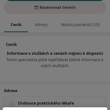
Rezervovat termín
Ceník
Adresy
Názory pacientů (10)
Ceník
Informace o službách a cenách nejsou k dispozici
Tento specialista ještě nepřidával žádné informace o
svých službách.
Adresa
Ordinace praktického lékaře
Zámecká 550,
Světlá nad Sázavou
58291