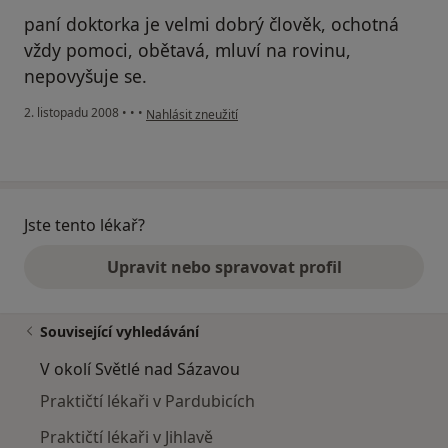
paní doktorka je velmi dobrý člověk, ochotná
vždy pomoci, obětavá, mluví na rovinu,
nepovyšuje se.
podle názoru uživatele Starostová
2. listopadu 2008
•
•
•
Nahlásit zneužití
Jste tento lékař?
Upravit nebo spravovat profil
Související vyhledávání
V okolí Světlé nad Sázavou
Praktičtí lékaři v Pardubicích
Praktičtí lékaři v Jihlavě