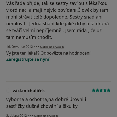
Vás řada příjde, tak se sestry zavřou s lékařkou
v ordinaci a mají nejvíc povídaní.Člověk by tam
mohl strávit celé dopoledne. Sestry snad ani
nemluvit . Jedna shání kde jaké drby a ta druhá
se tváří velmi nepříjemně . Jsem ráda , že už
tam nemusím chodit.
podle názoru uživatele Váš účet byl odstraněn
16. července 2012
•
•
•
Nahlásit zneužití
Vy jste ten lékař? Odpovězte na hodnocení!
Zaregistrujte se nyní
václ.michalíček
V
výborná a ochotná,na dobré úrovni i
sestřičky,slušné chování a šikulky
podle názoru uživatele václ.michalíček
2. dubna 2012
•
•
•
Nahlásit zneužití