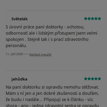
Světelák
S
S úrovní práce paní doktorky - ochotou,
odborností ale i lidským přístupem jsem velmi
spokojen . Stejně tak i s prací zdravotního
personálu.
podle názoru uživatele Světelák
11. září 2009
•
•
•
Nahlásit zneužití
jahůdka
J
Na paní doktorku si opravdu nemohu stěžovat.
Mám s ní jen a jen dobré zkušenosti a doufám,
že budu i nadále... Připojuji se k článku - viz.
shora - ano - jedna zdravotní sestra je opravdu