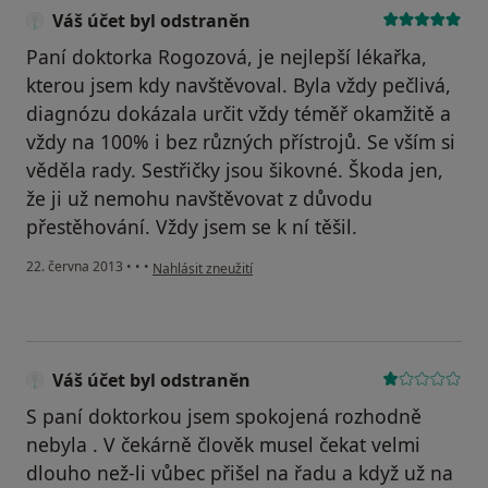
Váš účet byl odstraněn
Paní doktorka Rogozová, je nejlepší lékařka,
kterou jsem kdy navštěvoval. Byla vždy pečlivá,
diagnózu dokázala určit vždy téměř okamžitě a
vždy na 100% i bez různých přístrojů. Se vším si
věděla rady. Sestřičky jsou šikovné. Škoda jen,
že ji už nemohu navštěvovat z důvodu
přestěhování. Vždy jsem se k ní těšil.
podle názoru uživatele Váš účet byl odstraněn
22. června 2013
•
•
•
Nahlásit zneužití
Váš účet byl odstraněn
S paní doktorkou jsem spokojená rozhodně
nebyla . V čekárně člověk musel čekat velmi
dlouho než-li vůbec přišel na řadu a když už na