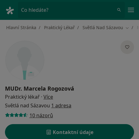
Hla
Co hledáte?
Hlavní Stránka
Praktický Lékař
Světlá Nad Sázavou
Změna
MUDr.
Marcela Rogozová
o specializacích
Praktický lékař
·
Více
Světlá nad Sázavou
1 adresa
10 názorů
Kontaktní údaje