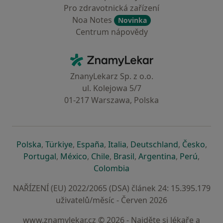
Pro zdravotnická zařízení
Noa Notes
Novinka
Centrum nápovědy
Kontakt
ZnamyLekar - Hlavní stránka
ZnanyLekarz Sp. z o.o.
ul. Kolejowa 5/7
01-217 Warszawa, Polska
se otevře v nové záložce
se otevře v nové záložce
se otevře v nové záložce
se otevře v nové záložce
se otevře v 
se o
Polska
,
Türkiye
,
España
,
Italia
,
Deutschland
,
Česko
,
se otevře v nové záložce
se otevře v nové záložce
se otevře v nové záložce
se otevře v nové záložc
se otevře v 
se ote
Portugal
,
México
,
Chile
,
Brasil
,
Argentina
,
Perú
,
se otevře v nové záložce
Colombia
NAŘÍZENÍ (EU) 2022/2065 (DSA) článek 24: 15.395.179
uživatelů/měsíc - Červen 2026
www.znamylekar.cz © 2026 - Najděte si lékaře a