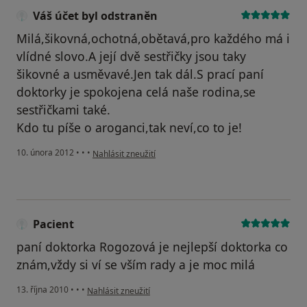
Váš účet byl odstraněn
Milá,šikovná,ochotná,obětavá,pro každého má i
vlídné slovo.A její dvě sestřičky jsou taky
šikovné a usměvavé.Jen tak dál.S prací paní
doktorky je spokojena celá naše rodina,se
sestřičkami také.
Kdo tu píše o aroganci,tak neví,co to je!
podle názoru uživatele Váš účet byl odstraněn
10. února 2012
•
•
•
Nahlásit zneužití
Pacient
paní doktorka Rogozová je nejlepší doktorka co
znám,vždy si ví se vším rady a je moc milá
podle názoru uživatele Pacient
13. října 2010
•
•
•
Nahlásit zneužití